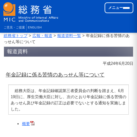
メニュー
ご意見・ご提案
ENGLISH
総務省トップ
>
広報・報道
>
報道資料一覧
> 年金記録に係る苦情のあ
っせん等について
報道資料
平成24年6月20日
年金記録に係る苦情のあっせん等について
総務大臣は、年金記録確認第三者委員会の判断を踏まえ、6月
19日に、厚生労働大臣に対し、次のとおり年金記録に係る苦情の
あっせん及び年金記録の訂正は必要でないとする通知を実施しま
した。
概要