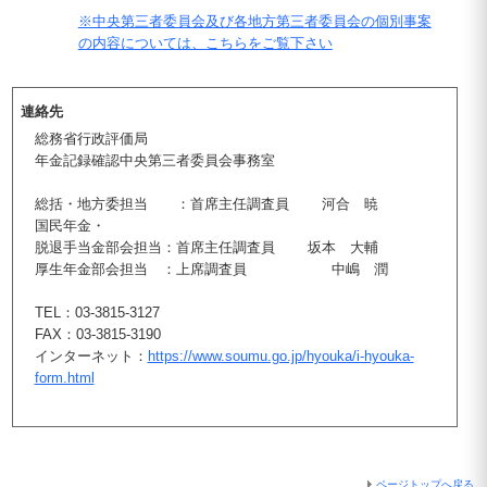
※中央第三者委員会及び各地方第三者委員会の個別事案
の内容については、こちらをご覧下さい
連絡先
総務省行政評価局
年金記録確認中央第三者委員会事務室
総括・地方委担当 ：首席主任調査員 河合 暁
国民年金・
脱退手当金部会担当：首席主任調査員 坂本 大輔
厚生年金部会担当 ：上席調査員 中嶋 潤
TEL：03-3815-3127
FAX：03-3815-3190
インターネット：
https://www.soumu.go.jp/hyouka/i-hyouka-
form.html
ページトップへ戻る