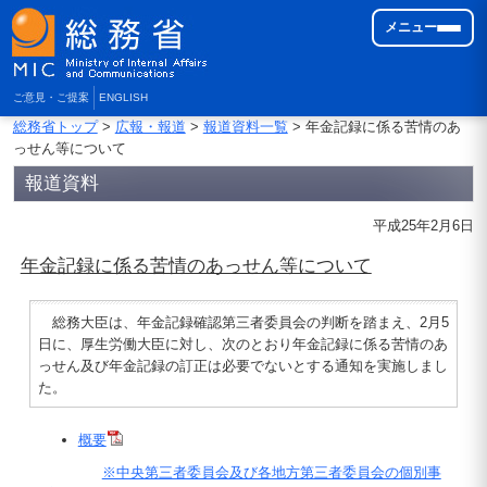
メニュー
ご意見・ご提案
ENGLISH
総務省トップ
>
広報・報道
>
報道資料一覧
> 年金記録に係る苦情のあ
っせん等について
報道資料
平成25年2月6日
年金記録に係る苦情のあっせん等について
総務大臣は、年金記録確認第三者委員会の判断を踏まえ、2月5
日に、厚生労働大臣に対し、次のとおり年金記録に係る苦情のあ
っせん及び年金記録の訂正は必要でないとする通知を実施しまし
た。
概要
※中央第三者委員会及び各地方第三者委員会の個別事