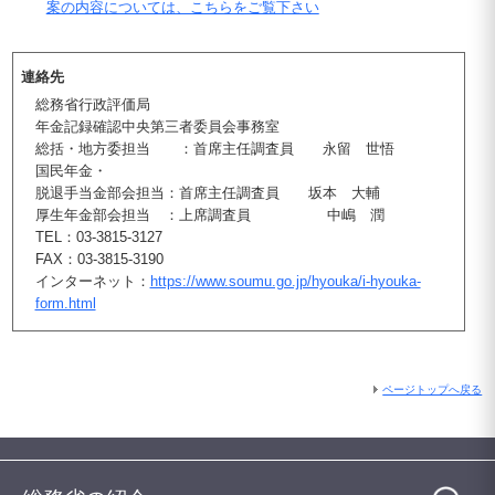
案の内容については、こちらをご覧下さい
連絡先
総務省行政評価局
年金記録確認中央第三者委員会事務室
総括・地方委担当 ：首席主任調査員 永留 世悟
国民年金・
脱退手当金部会担当：首席主任調査員 坂本 大輔
厚生年金部会担当 ：上席調査員 中嶋 潤
TEL：03-3815-3127
FAX：03-3815-3190
インターネット：
https://www.soumu.go.jp/hyouka/i-hyouka-
form.html
ページトップへ戻る