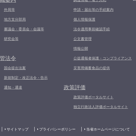
織案内
調達情報・電子入札
外局等
申請・届出等の手続案内
地方支分部局
個人情報保護
審議会・委員会・会議等
法令適用事前確認手続
研究会等
公文書管理
情報公開
管法令
公益通報者保護・コンプライアンス
国会提出法案
災害用備蓄食品の提供
新規制定・改正法令・告示
政策評価
通知・通達
政策評価ポータルサイト
独立行政法人評価ポータルサイト
サイトマップ
プライバシーポリシー
当省ホームページについて