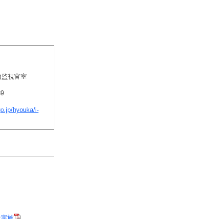
監視官室
9
o.jp/hyouka/i-
な実施