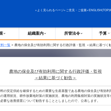
政策
組織案内
所管法令
予算・決算
よく見られるページ
ご意見・ご提案
ENGLISH(TOP)
策
組織案内
所管法令
予算・
資料一覧
> 農地の保全及び有効利用に関する行政評価・監視 ＜結果に基づく
農地の保全及び有効利用に関する行政評価・監視
＜結果に基づく勧告＞
料の安定供給を確保するための重要な生産基盤である農地の保全及び有効利
制の運用状況、耕作放棄地対策の実施状況、農地の利用集積対策の実施状況等
、必要な改善措置について勧告することとしましたので、公表します。