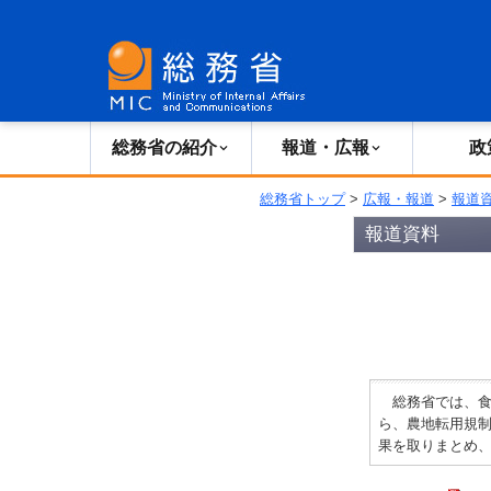
総務省の紹介
広報・報道
総務省の紹介
報道・広報
政
総務省トップ
>
広報・報道
>
報道
報道資料
総務省では、食
ら、農地転用規
果を取りまとめ