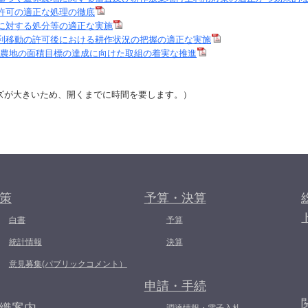
用許可の適正な処理の徹底
用に対する処分等の適正な実施
の権利移動の許可後における耕作状況の把握の適正な実施
内農地の面積目標の達成に向けた取組の着実な推進
が大きいため、開くまでに時間を要します。）
策
予算・決算
白書
予算
統計情報
決算
意見募集(パブリックコメント）
申請・手続