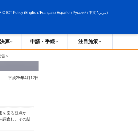
申請・手続
政策評価
MIC ICT Policy
(
English
/
Français
/
Español
/
Русский
/
中文
/
عربي
)
決算
申請・手続
注目施策
勧告＞
平成25年4月12日
用を図る観点か
を調査し、その結