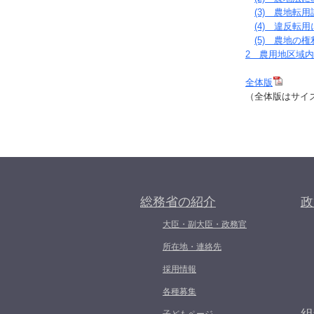
(3) 農地転
(4) 違反転
(5) 農地
2 農用地区域
全体版
（全体版はサイズ
総務省の紹介
政
大臣・副大臣・政務官
所在地・連絡先
採用情報
各種募集