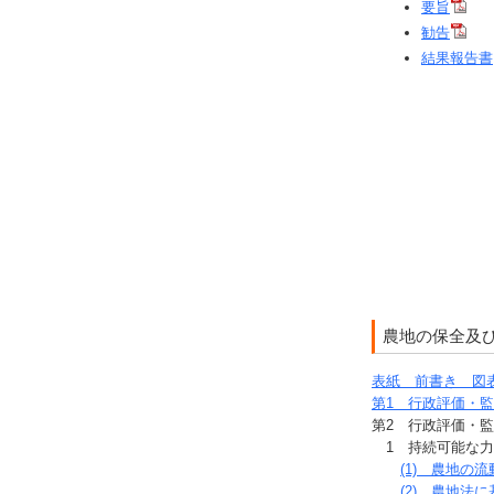
要旨
勧告
結果報告書
農地の保全及
表紙 前書き 図
第1 行政評価・
第2 行政評価・
1 持続可能な力
(1) 農地の
(2) 農地