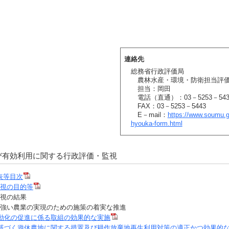
連絡先
総務省行政評価局
農林水産・環境・防衛担当評価
担当：岡田
電話（直通）：03－5253－543
FAX：03－5253－5443
E－mail：
https://www.soumu.g
hyouka-form.html
び有効利用に関する行政評価・監視
表等目次
監視の目的等
監視の結果
強い農業の実現のための施策の着実な推進
流動化の促進に係る取組の効果的な実施
法に基づく遊休農地に関する措置及び耕作放棄地再生利用対策の適正かつ効果的