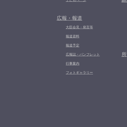
組
子どもページ
広報・報道
大臣会見・発言等
報道資料
報道予定
所
広報誌・パンフレット
行事案内
フォトギャラリー