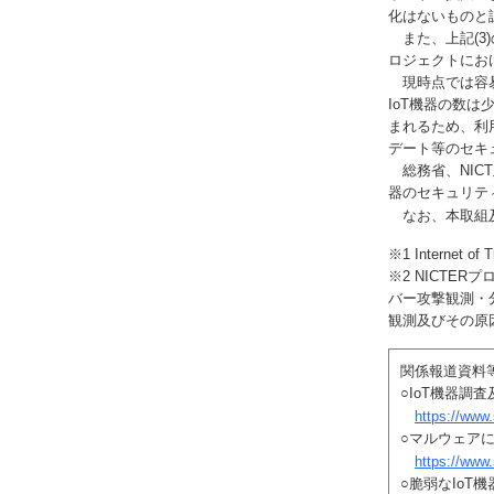
化はないものと
また、上記(3
ロジェクトにお
現時点では容易
IoT機器の数
まれるため、利
デート等のセキ
総務省、NICT
器のセキュリテ
なお、本取組
※1 Interne
※2 NICTE
バー攻撃観測・
観測及びその原
関係報道資料
○IoT機器調
https://www
○マルウェア
https://www
○脆弱なIoT