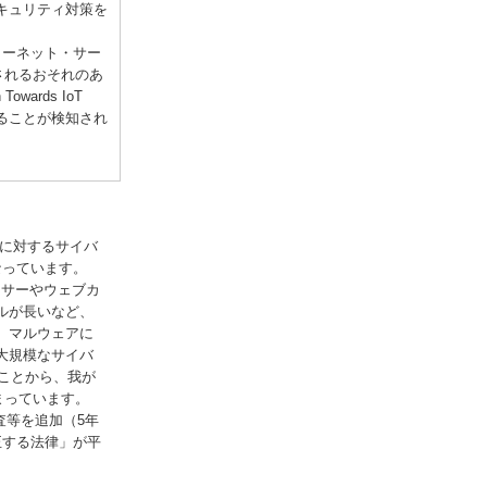
キュリティ対策を
ターネット・サー
されるおそれのあ
wards IoT
ていることが検知され
らに対するサイバ
なっています。
ンサーやウェブカ
ルが長いなど、
、マルウェアに
大規模なサイバ
ことから、我が
まっています。
査等を追加（5年
正する法律」が平