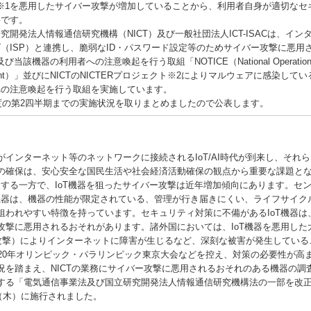
※1を悪用したサイバー攻撃が増加していることから、利用者自身が適切なセ
要です。
開発法人情報通信研究機構（NICT）及び一般社団法人ICT-ISACは、イン
（ISP）と連携し、脆弱なID・パスワード設定等のためサイバー攻撃に悪用
当該機器の利用者への注意喚起を行う取組「NOTICE（National Operation To
ironment）」並びにNICTのNICTERプロジェクト※2によりマルウェアに感染し
への注意喚起を行う取組を実施しています。
度の第2四半期までの実施状況を取りまとめましたので公表します。
インターネット等のネットワークに接続されるIoT/AI時代が到来し、それ
の確保は、安心安全な国民生活や社会経済活動確保の観点から重要な課題と
及する一方で、IoT機器を狙ったサイバー攻撃は近年増加傾向にあります。セ
T機器は、機器の性能が限定されている、管理が行き届きにくい、ライフサイク
狙われやすい特徴を持っています。セキュリティ対策に不備があるIoT機器は
攻撃に悪用されるおそれがあります。諸外国においては、IoT機器を悪用した
S攻撃）によりインターネットに障害が生じるなど、深刻な被害が発生している
020年オリンピック・パラリンピック東京大会などを控え、対策の必要性が高
を踏まえ、NICTの業務にサイバー攻撃に悪用されるおそれのある機器の調
する「電気通信事業法及び国立研究開発法人情報通信研究機構法の一部を改
日（木）に施行されました。