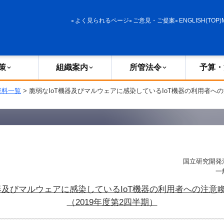
政策
組織案内
所管法令
予算・決算
よく見られるページ
ご意見・ご提案
ENGLISH(TOP)
策
組織案内
所管法令
予算・
資料一覧
> 脆弱なIoT機器及びマルウェアに感染しているIoT機器の利用者への
国立研究開発
一
機器及びマルウェアに感染しているIoT機器の利用者への注意
（2019年度第2四半期）