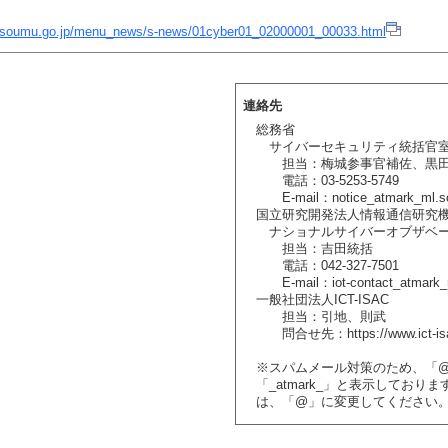
.soumu.go.jp/menu_news/s-news/01cyber01_02000001_00033.html
連絡先
総務省
サイバーセキュリティ統括官
担当：梅城参事官補佐、黒田
電話：03-5253-5749
E-mail：notice_atmark_ml.so
国立研究開発法人情報通信研究
ナショナルサイバーオブザベー
担当：吉田統括
電話：042-327-7501
E-mail：iot-contact_atmark_ml
一般社団法人ICT-ISAC
担当：引地、則武
問合せ先：https://www.ict-isac.
※スパムメール対策のため、「
「_atmark_」と表示しており
は、「@」に変更してください