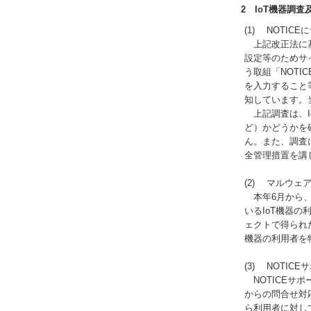
2 IoT機器調
(1) NOTICE
上記改正法に基づ
設定等のためサ
う取組「NOTI
を入力すること
知しています。
上記調査は、Io
ど）かどうかを
ん。また、調査
全管理措置を講
(2) マルウェ
本年6月から、総
いるIoT機器の
ェクトで得られ
機器の利用者を
(3) NOTI
NOTICEサ
からの問合せ対
ら利用者に対し