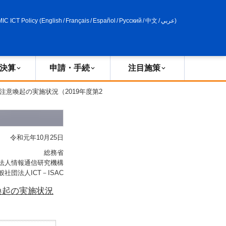
申請・手続
政策評価
MIC ICT Policy
(
English
/
Français
/
Español
/
Русский
/
中文
/
عربي
)
決算
申請・手続
注目施策
注意喚起の実施状況（2019年度第2
令和元年10月25日
総務省
法人情報通信研究機構
般社団法人ICT－ISAC
喚起の実施状況