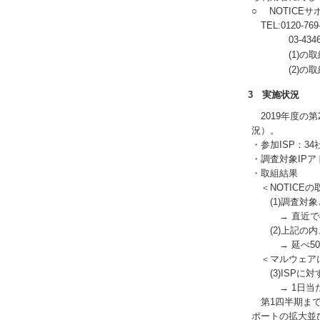
○ NOTICE
TEL:0120-
03-4346-
(1)の取
(2)の取
3 実施状況
2019年度の
況）。
・参加ISP：34
・調査対象IPア
・取組結果
＜NOTICEの
(1)調査対象
→ 直近での調査
(2)上記の内
→ 延べ505
＜マルウェアに
(3)ISPに
→ 1日当たり8
第1四半期までに
ポートの拡大並