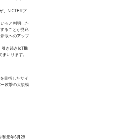
、NICTERプ
ていると判明した
続することが見込
最新版へのアップ
引き続きIoT機
でまいります。
応を目指したサイ
バー攻撃の大規模
日）
和元年6月28