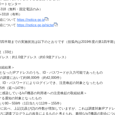
サポートセンター
769-318（無料・固定電話のみ）
3318（有料）
組について
https://notice.go.jp
組について
https://notice.go.jp/nicter
第2四半期までの実施状況は以下のとおりです（括弧内は2019年度の第1四半期
社（33社）
ドレス：約1.0億アドレス（約0.9億アドレス）
取組結果＞
となったIPアドレスのうち、ID・パスワードが入力可能であったもの
において約98,000件（約42,000件）
、ID・パスワードによりログインでき、注意喚起の対象となったもの
件（延べ147件）
感染しているIoT機器の利用者への注意喚起の取組結果＞
対する通知の対象となったもの
0～559件（1日当たり112件～155件）
比べ、上記(1)及び(2)の件数が増加していますが、これは調査対象IPアド
びに調査プログラムの改良によるものと考えられ、脆弱なIoT機器の割合につ