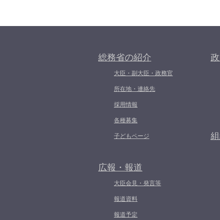
総務省の紹介
政
大臣・副大臣・政務官
所在地・連絡先
採用情報
各種募集
組
子どもページ
広報・報道
大臣会見・発言等
報道資料
報道予定