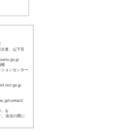
室
主査、山下官
umu.go.jp
機構
ションセンター
.nict.go.jp
jp/contact/
@」を
ます。送信の際に
。