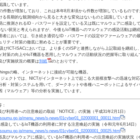
認識しています。
)の件数が増加しており、これは本年8月末頃から件数が増加しているものですが
ける長期的な観測傾向から見ると大きな変化はないものと認識しています。
に推測されるID・パスワードを設定している又は既にマルウェアに感染し
は少ない状況と考えられますが、今後もIoT機器へのマルウェアの感染活動は継
用者においては、引き続き適切なID・パスワードの設定やファームウェアの
ュリティ対策の徹底に努めることが重要です。
及びICT-ISACにおいては、より多くのISPと連携しながら上記取組を継続し、
ィ対策の向上やIoT機器を悪用したマルウェアの活動状況の把握等に取り組ん
及び実施状況の概要は
別紙
のとおりです。
t of Thingsの略。インターネットに接続が可能な機器。
Rプロジェクトでは、NICTがインターネット上で起こる大規模攻撃への迅速な対
分析・対策システムを用いて、ダークネットや各種ハニーポットによるサイ
因（マルウェア）等の分析を実施しています。
等：
査及び利用者への注意喚起の取組「NOTICE」の実施（平成31年2月1日）
.soumu.go.jp/menu_news/s-news/01cyber01_02000001_00011.html
に感染しているIoT機器の利用者に対する注意喚起の実施（令和元年6月14
.soumu.go.jp/menu_news/s-news/01cyber01_02000001_00025.html
機器及びマルウェアに感染しているIoT機器の利用者への注意喚起の実施状況（令