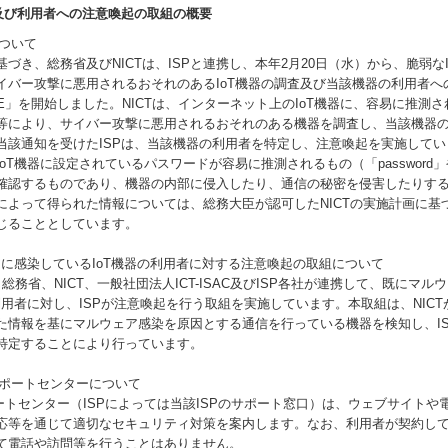
査及び利用者への注意喚起の取組の概要
について
き、総務省及びNICTは、ISPと連携し、本年2月20日（水）から、脆弱な
イバー攻撃に悪用されるおそれのあるIoT機器の調査及び当該機器の利用者へ
CE」を開始しました。NICTは、インターネット上のIoT機器に、容易に推測
等により、サイバー攻撃に悪用されるおそれのある機器を調査し、当該機器の
当該通知を受けたISPは、当該機器の利用者を特定し、注意喚起を実施してい
T機器に設定されているパスワードが容易に推測されるもの（「password」や
確認するものであり、機器の内部に侵入したり、通信の秘密を侵害したりす
によって得られた情報については、総務大臣が認可したNICTの実施計画に基
じることとしています。
アに感染しているIoT機器の利用者に対する注意喚起の取組について
務省、NICT、一般社団法人ICT-ISAC及びISP各社が連携して、既にマル
利用者に対し、ISPが注意喚起を行う取組を実施しています。本取組は、NICTが
た情報を基にマルウェア感染を原因とする通信を行っている機器を検知し、I
特定することにより行っています。
CEサポートセンターについて
ポートセンター（ISPによっては当該ISPのサポート窓口）は、ウェブサイトや
応等を通じて適切なセキュリティ対策を案内します。なお、利用者が契約して
て電話や訪問等を行うことはありません。