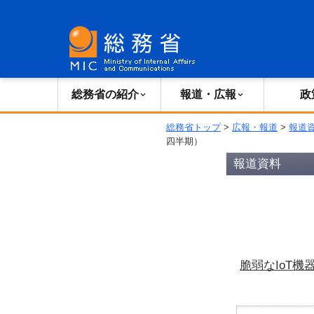
総務省の紹介
広報・報道
総務省の紹介
報道・広報
政
総務省トップ
>
広報・報道
>
報道
四半期）
報道資料
脆弱なIoT