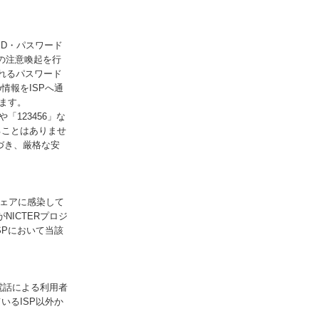
ID・パスワード
の注意喚起を行
されるパスワード
情報をISPへ通
ます。
「123456」な
ることはありませ
づき、厳格な安
ウェアに感染して
NICTERプロジ
SPにおいて当該
電話による利用者
いるISP以外か