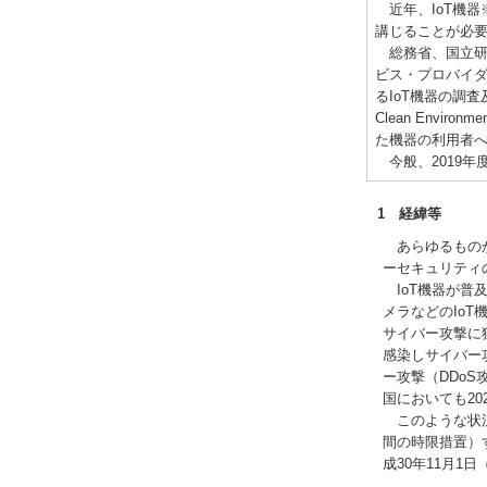
近年、IoT機器
講じることが必
総務省、国立研究
ビス・プロバイダ
るIoT機器の調査及び
Clean Env
た機器の利用者
今般、2019年
1 経緯等
あらゆるものが
ーセキュリティ
IoT機器が普
メラなどのIo
サイバー攻撃に
感染しサイバー
ー攻撃（DDo
国においても2
このような状況
間の時限措置）
成30年11月1