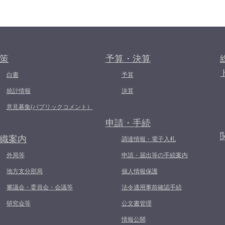
策
予算・決算
白書
予算
統計情報
決算
意見募集(パブリックコメント）
申請・手続
織案内
調達情報・電子入札
外局等
申請・届出等の手続案内
地方支分部局
個人情報保護
審議会・委員会・会議等
法令適用事前確認手続
研究会等
公文書管理
情報公開