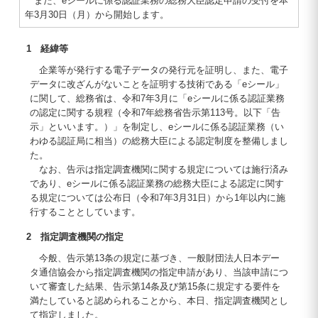
また、eシールに係る認証業務の総務大臣認定申請の受付を本
年3月30日（月）から開始します。
1 経緯等
企業等が発行する電子データの発行元を証明し、また、電子
データに改ざんがないことを証明する技術である「eシール」
に関して、総務省は、令和7年3月に「eシールに係る認証業務
の認定に関する規程（令和7年総務省告示第113号。以下「告
示」といいます。）」を制定し、eシールに係る認証業務（い
わゆる認証局に相当）の総務大臣による認定制度を整備しまし
た。
なお、告示は指定調査機関に関する規定については施行済み
であり、eシールに係る認証業務の総務大臣による認定に関す
る規定については公布日（令和7年3月31日）から1年以内に施
行することとしています。
2 指定調査機関の指定
今般、告示第13条の規定に基づき、一般財団法人日本デー
タ通信協会から指定調査機関の指定申請があり、当該申請につ
いて審査した結果、告示第14条及び第15条に規定する要件を
満たしていると認められることから、本日、指定調査機関とし
て指定しました。