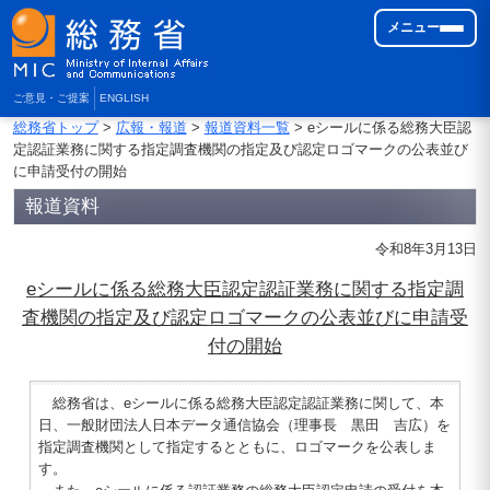
メニュー
ご意見・ご提案
ENGLISH
総務省トップ
>
広報・報道
>
報道資料一覧
> eシールに係る総務大臣認
定認証業務に関する指定調査機関の指定及び認定ロゴマークの公表並び
に申請受付の開始
報道資料
令和8年3月13日
eシールに係る総務大臣認定認証業務に関する指定調
査機関の指定及び認定ロゴマークの公表並びに申請受
付の開始
総務省は、eシールに係る総務大臣認定認証業務に関して、本
日、一般財団法人日本データ通信協会（理事長 黒田 吉広）を
指定調査機関として指定するとともに、ロゴマークを公表しま
す。