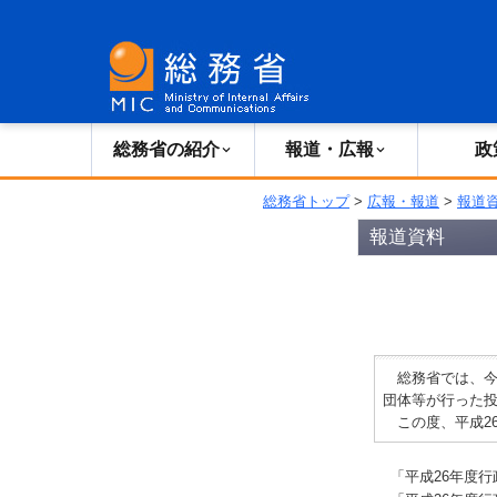
総務省の紹介
広報・報道
総務省の紹介
報道・広報
政
総務省トップ
>
広報・報道
>
報道
報道資料
総務省では、今
団体等が行った
この度、平成2
「平成26年度