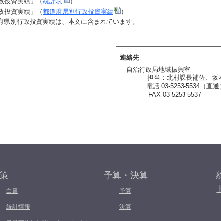
行政投資実績」（
統計表
）
行政投資実績」（
都道府県別行政投資実績
）
府県別行政投資実績は、本文に含まれています。
連絡先
自治行政局地域振興室
担当：北村課長補佐、坂
電話 03-5253-5534（直通
FAX 03-5253-5537
策
予算・決算
白書
予算
統計情報
決算