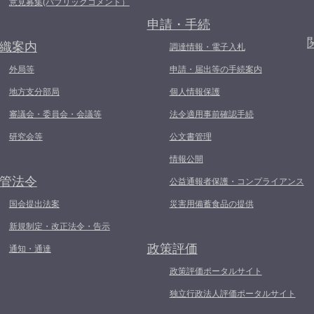
意見募集(パブリックコメント）
申請・手続
織案内
調達情報・電子入札
外局等
申請・届出等の手続案内
地方支分部局
個人情報保護
審議会・委員会・会議等
法令適用事前確認手続
研究会等
公文書管理
情報公開
管法令
公益通報者保護・コンプライアンス
国会提出法案
災害用備蓄食品の提供
新規制定・改正法令・告示
政策評価
通知・通達
政策評価ポータルサイト
独立行政法人評価ポータルサイト