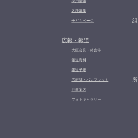
採用情報
各種募集
組
子どもページ
広報・報道
大臣会見・発言等
報道資料
報道予定
所
広報誌・パンフレット
行事案内
フォトギャラリー