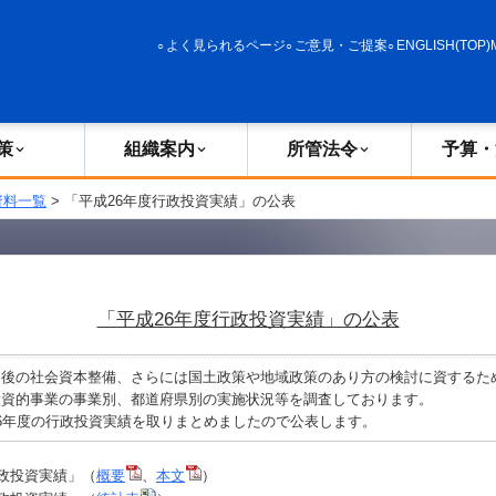
政策
組織案内
所管法令
予算・決算
よく見られるページ
ご意見・ご提案
ENGLISH(TOP)
策
組織案内
所管法令
予算・
資料一覧
> 「平成26年度行政投資実績」の公表
「平成26年度行政投資実績」の公表
後の社会資本整備、さらには国土政策や地域政策のあり方の検討に資するた
投資的事業の事業別、都道府県別の実施状況等を調査しております。
6年度の行政投資実績を取りまとめましたので公表します。
行政投資実績」（
概要
、
本文
）