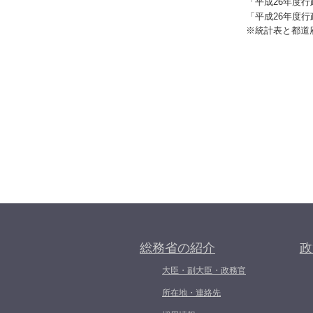
「平成26年度
「平成26年度
※統計表と都道
総務省の紹介
政
大臣・副大臣・政務官
所在地・連絡先