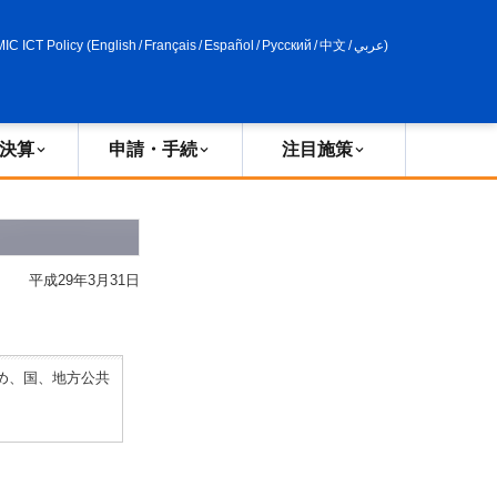
申請・手続
政策評価
MIC ICT Policy
(
English
/
Français
/
Español
/
Русский
/
中文
/
عربي
)
決算
申請・手続
注目施策
平成29年3月31日
め、国、地方公共