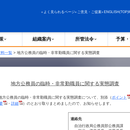
政策
組織案内
所管法令
予算・決算
よく見られるページ
ご意見・ご提案
ENGLISH(TOP)
策
組織案内
所管法令
予算・
資料一覧
> 地方公務員の臨時・非常勤職員に関する実態調査
地方公務員の臨時・非常勤職員に関する実態調査
方公務員の臨時・非常勤職員に関する実態調査について、別添（
ポイント
要
・
詳細
）のとおり取りまとめましたので、お知らせします。
連絡先
自治行政局公務員部公務員課