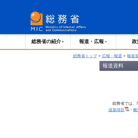
総務省の紹介
広報・報道
総務省の紹介
報道・広報
政
総務省トップ
>
広報・報道
>
報道
報道資料
総務省では、地
追加項目
・
概