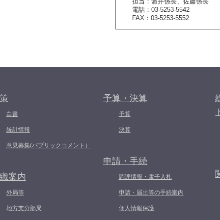
担当：酒井係長、佐藤係長
電話：03-5253-5542
FAX：03-5253-5552
策
予算・決算
白書
予算
統計情報
決算
意見募集(パブリックコメント）
申請・手続
織案内
調達情報・電子入札
外局等
申請・届出等の手続案内
地方支分部局
個人情報保護