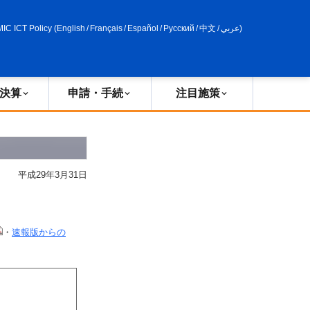
申請・手続
政策評価
MIC ICT Policy
(
English
/
Français
/
Español
/
Русский
/
中文
/
عربي
)
決算
申請・手続
注目施策
平成29年3月31日
・
速報版からの