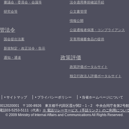
審議会・委員会・会議等
法令適用事前確認手続
研究会等
公文書管理
情報公開
管法令
公益通報者保護・コンプライアンス
国会提出法案
災害用備蓄食品の提供
新規制定・改正法令・告示
政策評価
通知・通達
政策評価ポータルサイト
独立行政法人評価ポータルサイト
サイトマップ
プライバシーポリシー
当省ホームページについて
0012020001 〒100-8926 東京都千代田区霞が関2－1－2 中央合同庁舎第2号
電話03-5253-5111（代表）
※ 電話リレーサービス（手話リンク）のご利用につい
© 2009 Ministry of Internal Affairs and Communications All Rights Reserved.