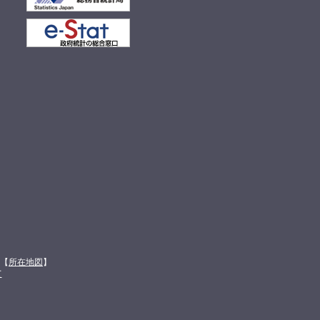
館【
所在地図
】
て