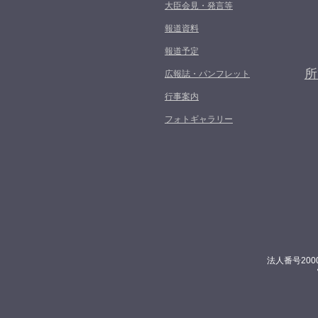
大臣会見・発言等
報道資料
報道予定
所
広報誌・パンフレット
行事案内
フォトギャラリー
法人番号200