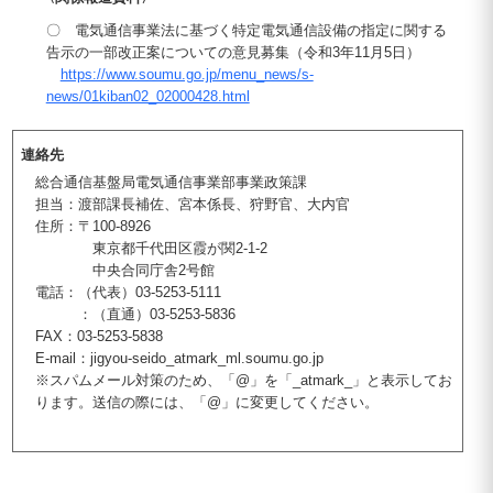
〇 電気通信事業法に基づく特定電気通信設備の指定に関する
告示の一部改正案についての意見募集（令和3年11月5日）
https://www.soumu.go.jp/menu_news/s-
news/01kiban02_02000428.html
連絡先
総合通信基盤局電気通信事業部事業政策課
担当：渡部課長補佐、宮本係長、狩野官、大内官
住所：〒100-8926
東京都千代田区霞が関2-1-2
中央合同庁舎2号館
電話：（代表）03-5253-5111
：（直通）03-5253-5836
FAX：03-5253-5838
E-mail：jigyou-seido_atmark_ml.soumu.go.jp
※スパムメール対策のため、「@」を「_atmark_」と表示してお
ります。送信の際には、「@」に変更してください。