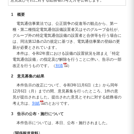
意見及びそれに対する総務省の考え方を公表します。
1 概要
電気通信事業法では、公正競争の促進等の観点から、第一
種・第二種指定電気通信設備設置者又はそのグループ会社が、
グループ外の特定電気通信設備の設置者と合併等を行う場合に
は、同法第12条の2の規定に基づき、電気通信事業の登録の更
新が必要とされています。
本件は、令和2年度における設備の設置状況を踏まえ「特定
電気通信設備」の指定及び解除を行うことに伴い、告示の一部
改正を行うものです。（
別添
）
2 意見募集の結果
本件告示の改正について、令和3年11月6日（土）から同年
12月6日（月）までの間、意見募集を行ったところ、1件の意
見が提出されました。提出された意見とそれに対する総務省の
考え方は、
別紙
のとおりです。
3 告示の公布・施行について
本件告示については、本日、公布・施行されました。
〈関係報道資料〉