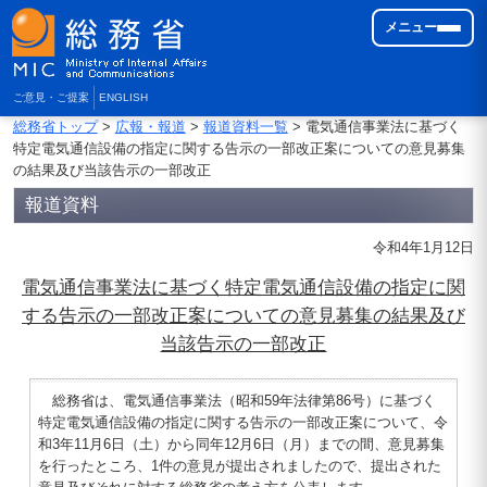
メニュー
ご意見・ご提案
ENGLISH
総務省トップ
>
広報・報道
>
報道資料一覧
> 電気通信事業法に基づく
特定電気通信設備の指定に関する告示の一部改正案についての意見募集
の結果及び当該告示の一部改正
報道資料
令和4年1月12日
電気通信事業法に基づく特定電気通信設備の指定に関
する告示の一部改正案についての意見募集の結果及び
当該告示の一部改正
総務省は、電気通信事業法（昭和59年法律第86号）に基づく
特定電気通信設備の指定に関する告示の一部改正案について、令
和3年11月6日（土）から同年12月6日（月）までの間、意見募集
を行ったところ、1件の意見が提出されましたので、提出された