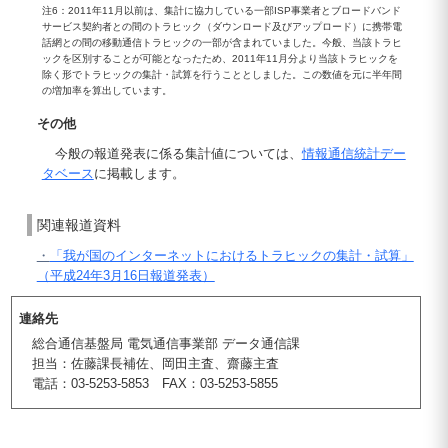
注6：2011年11月以前は、集計に協力している一部ISP事業者とブロードバンド
サービス契約者との間のトラヒック（ダウンロード及びアップロード）に携帯電
話網との間の移動通信トラヒックの一部が含まれていました。今般、当該トラヒ
ックを区別することが可能となったため、2011年11月分より当該トラヒックを
除く形でトラヒックの集計・試算を行うこととしました。この数値を元に半年間
の増加率を算出しています。
その他
今般の報道発表に係る集計値については、
情報通信統計デー
タベース
に掲載します。
関連報道資料
・
「我が国のインターネットにおけるトラヒックの集計・試算」
（平成24年3月16日報道発表）
連絡先
総合通信基盤局 電気通信事業部 データ通信課
担当：佐藤課長補佐、岡田主査、齋藤主査
電話：03-5253-5853 FAX：03-5253-5855