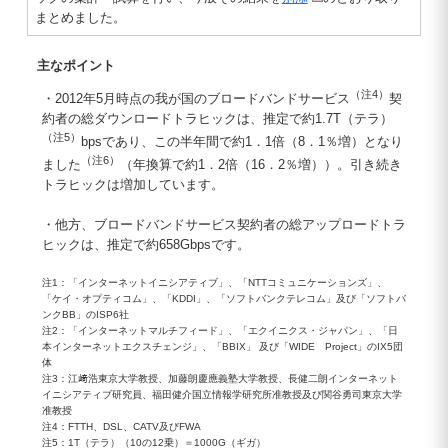
まとめました。
主なポイント
（注4）
・2012年5月時点の我が国のブロードバンドサービス
契
約者の総ダウンロードトラヒックは、推定で約1.7T（テラ）
（注5）
bpsであり、この半年間で約1．1倍（8．1％増）となり
（注6）
ました
（年換算で約1．2倍（16．2％増））。引き続き
トラヒックは増加しています。
・他方、ブロードバンドサービス契約者の総アップロードトラ
ヒックは、推定で約658Gbpsです。
注1：「インターネットイニシアティブ」、「NTTコミュニケーションズ」、
「ケイ・オプティコム」、「KDDI」、「ソフトバンクテレコム」及び「ソフトバ
ンクBB」のISP6社
注2：「インターネットマルチフィード」、「エクイニクス・ジャパン」、「日
本インターネットエクスチェンジ」、「BBIX」 及び「WIDE Project」のIX5団
体
注3：江﨑浩東京大学教授、加藤朗慶應義塾大学教授、長健二朗インターネット
イニシアティブ研究員、福田健介国立情報学研究所准教授及び関谷勇司東京大学
准教授
注4：FTTH、DSL、CATV及びFWA
注5：1T（テラ）（10の12乗）＝1000G（ギガ）