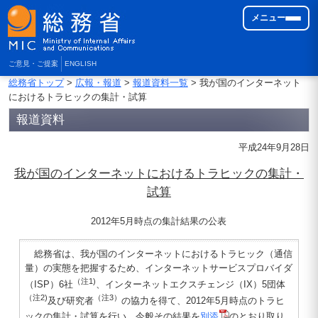
メニュー
ご意見・ご提案
ENGLISH
総務省トップ
>
広報・報道
>
報道資料一覧
> 我が国のインターネット
におけるトラヒックの集計・試算
報道資料
平成24年9月28日
我が国のインターネットにおけるトラヒックの集計・
試算
2012年5月時点の集計結果の公表
総務省は、我が国のインターネットにおけるトラヒック（通信
量）の実態を把握するため、インターネットサービスプロバイダ
（注1)
（ISP）6社
、インターネットエクスチェンジ（IX）5団体
（注2)
（注3）
及び研究者
の協力を得て、2012年5月時点のトラヒ
ックの集計・試算を行い、今般その結果を
別添
のとおり取り