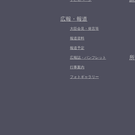
広報・報道
大臣会見・発言等
報道資料
報道予定
所
広報誌・パンフレット
行事案内
フォトギャラリー