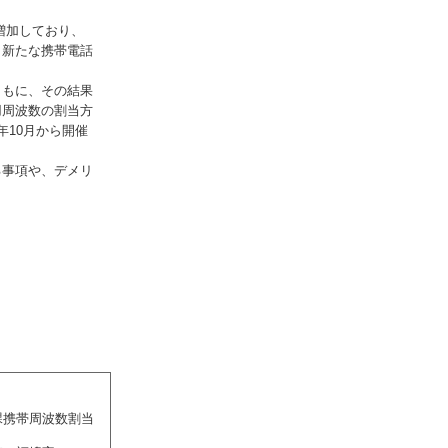
増加しており、
、新たな携帯電話
ともに、その結果
用周波数の割当方
10月から開催
る事項や、デメリ
課携帯周波数割当