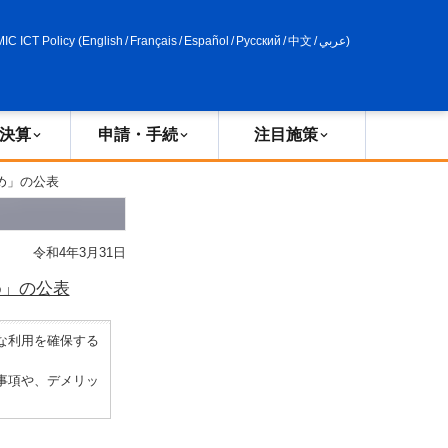
申請・手続
政策評価
MIC ICT Policy
(
English
/
Français
/
Español
/
Русский
/
中文
/
عربي
)
決算
申請・手続
注目施策
め」の公表
令和4年3月31日
め」の公表
な利用を確保する
事項や、デメリッ