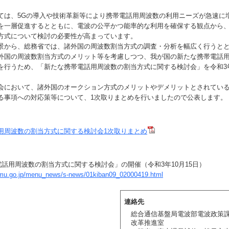
は、5Gの導入や技術革新等により携帯電話用周波数の利用ニーズが急速に
を一層促進するとともに、電波の公平かつ能率的な利用を確保する観点から
方式について検討の必要性が高まっています。
から、総務省では、諸外国の周波数割当方式の調査・分析を幅広く行うと
外国の周波数割当方式のメリット等を考慮しつつ、我が国の新たな携帯電話
を行うため、「新たな携帯電話用周波数の割当方式に関する検討会」を令和3年
において、諸外国のオークション方式のメリットやデメリットとされてい
る事項への対応策等について、1次取りまとめを行いましたので公表します。
用周波数の割当方式に関する検討会1次取りまとめ
電話用周波数の割当方式に関する検討会」の開催（令和3年10月15日）
umu.go.jp/menu_news/s-news/01kiban09_02000419.html
連絡先
総合通信基盤局電波部電波政策
改革推進室