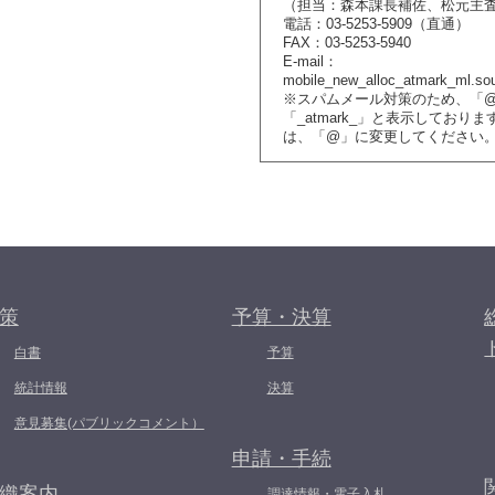
（担当：森本課長補佐、松元主
電話：03-5253-5909（直通）
FAX：03-5253-5940
E-mail：
mobile_new_alloc_atmark_ml.so
※スパムメール対策のため、「
「_atmark_」と表示しており
は、「@」に変更してください
策
予算・決算
白書
予算
統計情報
決算
意見募集(パブリックコメント）
申請・手続
織案内
調達情報・電子入札