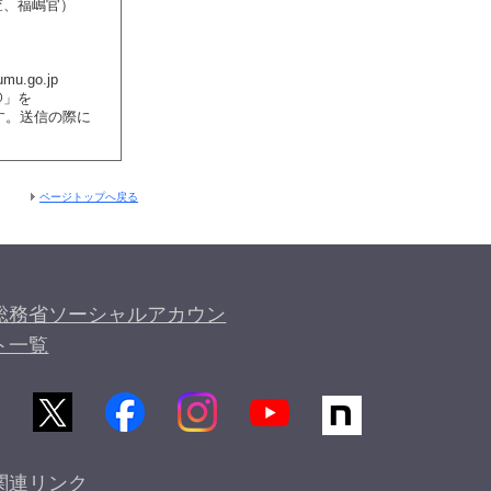
査、福嶋官）
umu.go.jp
@」を
ます。送信の際に
。
ページトップへ戻る
総務省ソーシャルアカウン
ト一覧
関連リンク