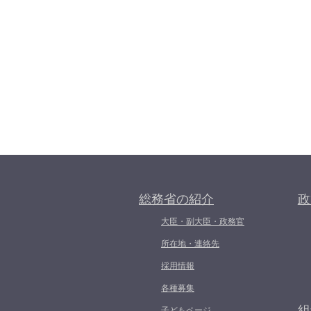
総務省の紹介
政
大臣・副大臣・政務官
所在地・連絡先
採用情報
各種募集
組
子どもページ