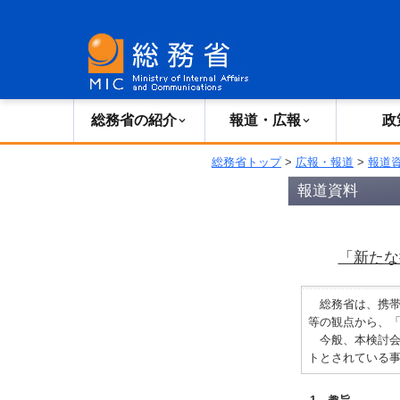
総務省の紹介
広報・報道
総務省の紹介
報道・広報
政
総務省トップ
>
広報・報道
>
報道
報道資料
「新たな
総務省は、携帯
等の観点から、
今般、本検討会
トとされている事