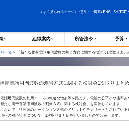
政策
組織案内
所管法令
予算・決算
よく見られるページ
ご意見・ご提案
ENGLISH(TOP)
策
組織案内
所管法令
予算・
資料一覧
> 「新たな携帯電話用周波数の割当方式に関する検討会1次取りまと
携帯電話用周波数の割当方式に関する検討会1次取りまと
電話用周波数の利用ニーズの急速な増加等を踏まえ、電波の公平かつ能率的
「新たな携帯電話用周波数の割当方式に関する検討会」を開催しています。
において、諸外国のオークション方式のメリットやデメリットとされている
項への対応策等について、1次取りまとめを行いましたので公表します。