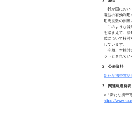
1 趣旨
我が国において
電波の有効利用
用周波数の割当
このような背景
を踏まえて、諸
式について検討
しています。
今般、本検討会
ットとされてい
2 公表資料
新たな携帯電話
3 関連報道発表
○「新たな携帯
https://www.so