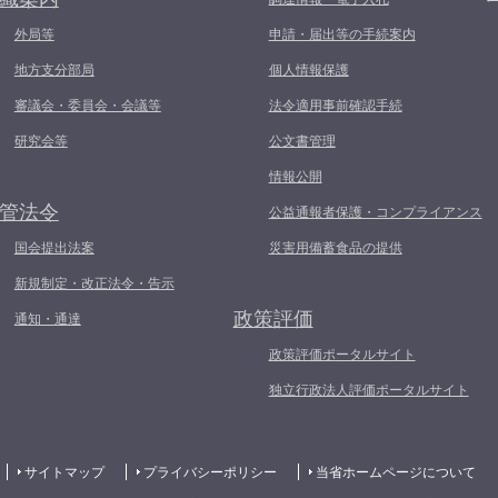
外局等
申請・届出等の手続案内
地方支分部局
個人情報保護
審議会・委員会・会議等
法令適用事前確認手続
研究会等
公文書管理
情報公開
管法令
公益通報者保護・コンプライアンス
国会提出法案
災害用備蓄食品の提供
新規制定・改正法令・告示
政策評価
通知・通達
政策評価ポータルサイト
独立行政法人評価ポータルサイト
サイトマップ
プライバシーポリシー
当省ホームページについて