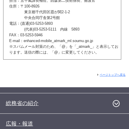
担当：五十嵐課長補佐、西森第二技術係長、難波官
住所：〒100-8926
東京都千代田区霞が関2-1-2
中央合同庁舎第2号館
電話：(直通)03-5253-5893
(代表)03-5253-5111 内線 5893
FAX：03-5253-5946
E-mail：enhanced-mobile_atmark_ml.soumu.go.jp
※スパムメール対策のため、「@」を「_atmark_」と表示してお
ります。送信の際には、「@」に変更してください。
ページトップへ戻る
総務省の紹介
広報・報道