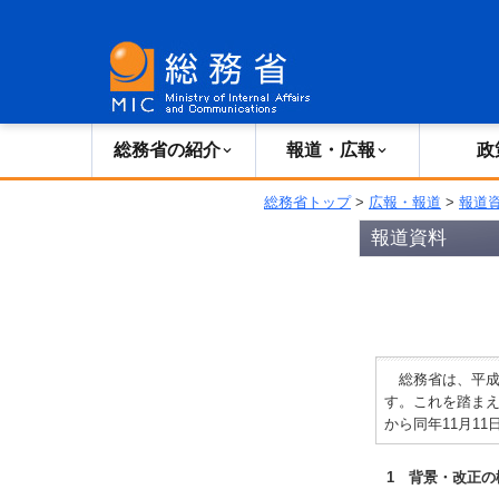
総務省の紹介
広報・報道
総務省の紹介
報道・広報
政
総務省トップ
>
広報・報道
>
報道
報道資料
総務省は、平成2
す。これを踏まえ、
から同年11月1
1 背景・改正の