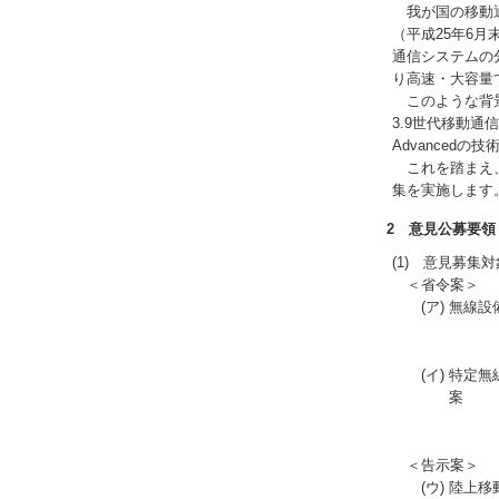
我が国の移動通
（平成25年6
通信システムの
り高速・大容量
このような背景
3.9世代移動通
Advanced
これを踏まえ、今
集を実施します
2 意見公募要領
(1) 意見募集対
＜省令案＞
(ア) 無
(イ) 特
案
＜告示案＞
(ウ) 陸