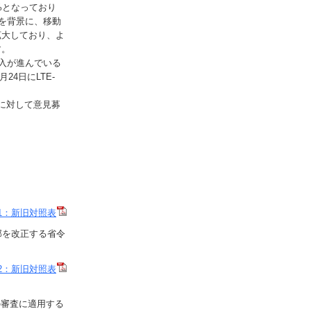
%となっており
を背景に、移動
拡大しており、よ
す。
入が進んでいる
4日にLTE-
れに対して意見募
1：新旧対照表
部を改正する省令
2：新旧対照表
の審査に適用する