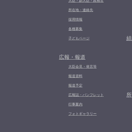
大臣・副大臣・政務官
所在地・連絡先
採用情報
各種募集
組
子どもページ
広報・報道
大臣会見・発言等
報道資料
報道予定
所
広報誌・パンフレット
行事案内
フォトギャラリー