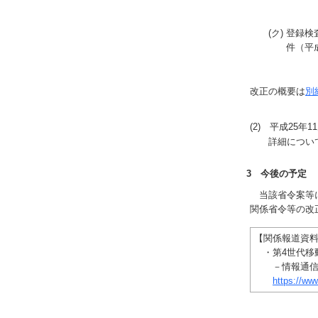
(ク) 登
件（平
改正の概要は
別
(2) 平成25年
詳細につい
3 今後の予定
当該省令案等に
関係省令等の改
【関係報道資
・第4世代移
－情報通信審議
https://w