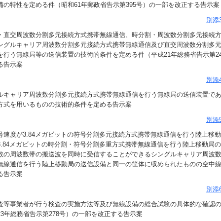
備の特性を定める件（昭和61年郵政省告示第395号）の一部を改正する告示案
別添
分割・直交周波数分割多元接続方式携帯無線通信、時分割・周波数分割多元接続
ングルキャリア周波数分割多元接続方式携帯無線通信及び直交周波数分割多
を行う無線局等の送信装置の技術的条件を定める件（平成21年総務省告示第2
る告示案
別添
ングルキャリア周波数分割多元接続方式携帯無線通信を行う無線局の送信装置で
方式を用いるものの技術的条件を定める告示案
別添
散符号速度が3.84メガビットの符号分割多元接続方式携帯無線通信を行う陸上移
3.84メガビットの時分割・符号分割多重方式携帯無線通信を行う陸上移動局
数の周波数帯の搬送波を同時に受信することができるシングルキャリア周波
無線通信を行う陸上移動局の送信設備と同一の筐体に収められたものの空中
る告示案
別添
録検査等事業者が行う検査の実施方法等及び無線設備の総合試験の具体的な確認
23年総務省告示第278号）の一部を改正する告示案