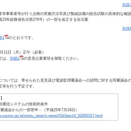
別添
録検査等事業者等が行う点検の実施方法等及び無線設備の総合試験の具体的な確
成23年総務省告示第279号）の一部を改正する告示案
別添
紙1
のとおりです。
11月11日（月）正午（必着）
ては、
別紙2
の意見公募要領を御覧ください。
ついては、寄せられた意見及び電波監理審議会への諮問に対する同審議会
正等を行う予定です。
料】
動通信システムの技術的条件
会からの一部答申－（平成25年7月24日）
ww.soumu.go.jp/menu_news/s-news/01kiban14_02000157.html