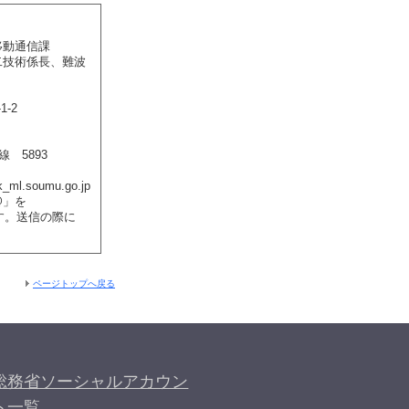
移動通信課
二技術係長、難波
-2
線 5893
_ml.soumu.go.jp
@」を
ます。送信の際に
。
ページトップへ戻る
総務省ソーシャルアカウン
ト一覧