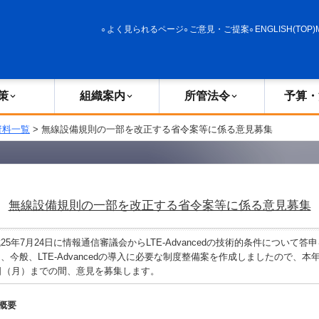
政策
組織案内
所管法令
予算・決算
よく見られるページ
ご意見・ご提案
ENGLISH(TOP)
策
組織案内
所管法令
予算・
資料一覧
> 無線設備規則の一部を改正する省令案等に係る意見募集
無線設備規則の一部を改正する省令案等に係る意見募集
5年7月24日に情報通信審議会からLTE-Advancedの技術的条件について答
今般、LTE-Advancedの導入に必要な制度整備案を作成しましたので、本年
1日（月）までの間、意見を募集します。
概要