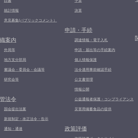
白書
予算
統計情報
決算
意見募集(パブリックコメント）
申請・手続
織案内
調達情報・電子入札
外局等
申請・届出等の手続案内
地方支分部局
個人情報保護
審議会・委員会・会議等
法令適用事前確認手続
研究会等
公文書管理
情報公開
管法令
公益通報者保護・コンプライアンス
国会提出法案
災害用備蓄食品の提供
新規制定・改正法令・告示
政策評価
通知・通達