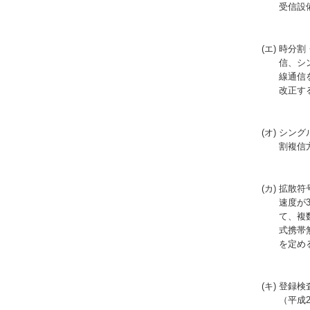
受信設
(エ) 時
信、シ
線通信
改正す
(オ) シ
割複信
(カ) 拡
速度が
て、複
式携帯
を定め
(キ) 登
（平成