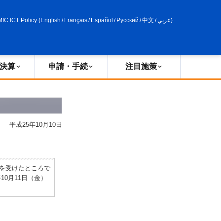
申請・手続
政策評価
MIC ICT Policy
(
English
/
Français
/
Español
/
Русский
/
中文
/
عربي
)
決算
申請・手続
注目施策
平成25年10月10日
申を受けたところで
10月11日（金）