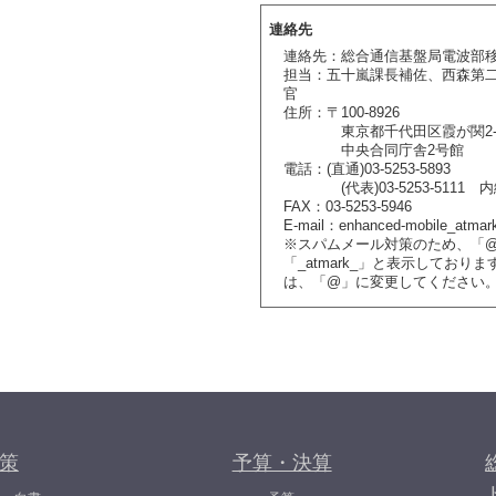
連絡先
連絡先：総合通信基盤局電波部
担当：五十嵐課長補佐、西森第
官
住所：〒100-8926
東京都千代田区霞が関2-1
中央合同庁舎2号館
電話：(直通)03-5253-5893
(代表)03-5253-5111 内
FAX：03-5253-5946
E-mail：enhanced-mobile_atmark
※スパムメール対策のため、「
「_atmark_」と表示しており
は、「@」に変更してください
策
予算・決算