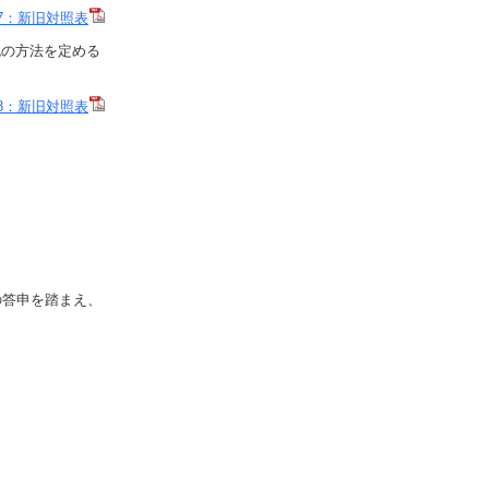
7：新旧対照表
認の方法を定める
8：新旧対照表
の答申を踏まえ、