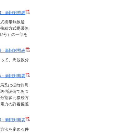
3：新旧対照表
方式携帯無線通
元接続方式携帯無
47号）の一部を
4：新旧対照表
あって、周波数分
5：新旧対照表
動局又は拡散符号
の送信設備であつ
数分割多元接続方
線電力の許容偏差
6：新旧対照表
の方法を定める件