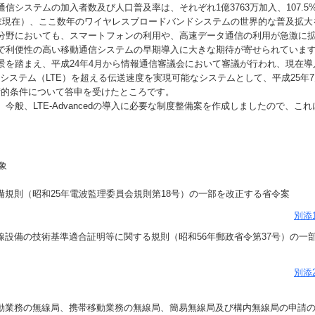
信システムの加入者数及び人口普及率は、それぞれ1億3763万加入、107.5
月末現在）、ここ数年のワイヤレスブロードバンドシステムの世界的な普及拡大
分野においても、スマートフォンの利用や、高速データ通信の利用が急激に
で利便性の高い移動通信システムの早期導入に大きな期待が寄せられていま
を踏まえ、平成24年4月から情報通信審議会において審議が行われ、現在導
信システム（LTE）を超える伝送速度を実現可能なシステムとして、平成25年7月2
の技術的条件について答申を受けたところです。
般、LTE-Advancedの導入に必要な制度整備案を作成しましたので、こ
。
象
線設備規則（昭和25年電波監理委員会規則第18号）の一部を改正する省令案
別添
定無線設備の技術基準適合証明等に関する規則（昭和56年郵政省令第37号）の一
別添
上移動業務の無線局、携帯移動業務の無線局、簡易無線局及び構内無線局の申請