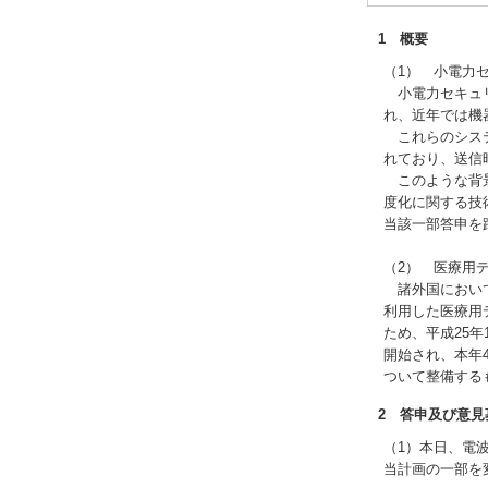
1 概要
（1） 小電力
小電力セキュリ
れ、近年では機
これらのシステ
れており、送信
このような背景
度化に関する技
当該一部答申を
（2） 医療用
諸外国において
利用した医療用
ため、平成25
開始され、本年
ついて整備する
2 答申及び意見
（1）本日、電
当計画の一部を