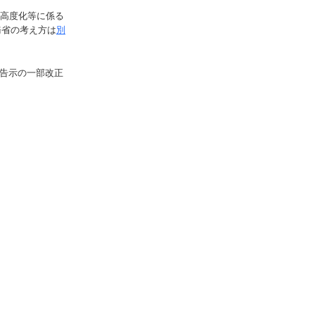
の高度化等に係る
務省の考え方は
別
る告示の一部改正