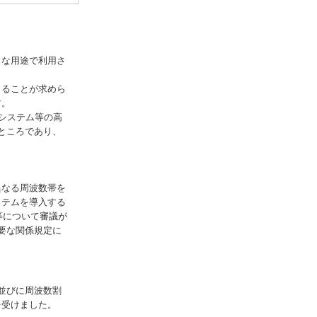
々な用途で利用さ
きることが求めら
す。
システム等の高
ところであり、
異なる周波数帯を
ステムを導入する
等について審議が
要な関係規定に
並びに周波数割
を受けました。