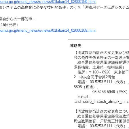
soumu.go.jp/menu_news/s-news/01kiban14_02000180.html
線システムの高度化に必要な技術的条件」のうち「医療用データ伝送システ
議会からの一部答申－
15日発表）
soumu.go.jp/menu_news/s-news/01kiban14_02000189.html
連絡先
【周波数割当計画の変更案及び
号の条件等係る告示の一部改正
総合通信基盤局電波部移動通信
課長補佐、土屋第一技術係長）
住所：〒100－8926 東京都千
2 中央合同庁舎第2号館
電話： 03-5253-5111（代表）、0
5895（直通）、
03-5253-5946（FAX
E-mail：
landmobile_firstech_atmark_ml.
【周波数割当計画の変更案につ
総合通信基盤局電波部電波政策
周波数調整官、戸部第三計画係
電話： 03-5253-5111（代表）、0