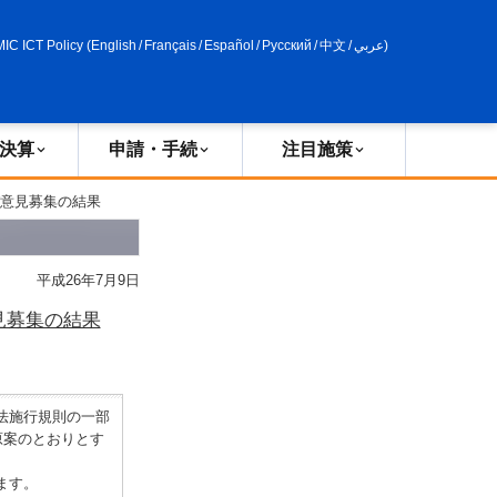
申請・手続
政策評価
MIC ICT Policy
(
English
/
Français
/
Español
/
Русский
/
中文
/
عربي
)
決算
申請・手続
注目施策
び意見募集の結果
平成26年7月9日
見募集の結果
法施行規則の一部
原案のとおりとす
ます。