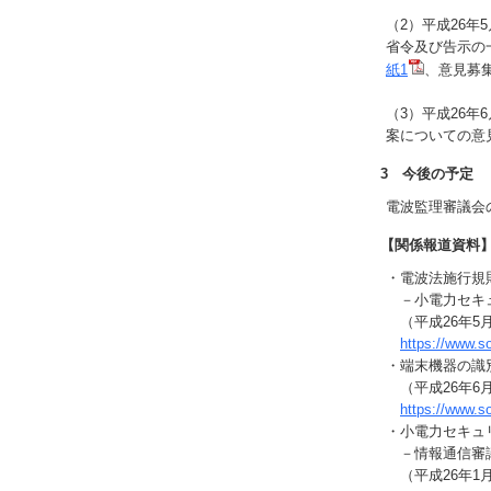
（2）平成26年
省令及び告示の
紙1
、意見募
（3）平成26
案についての意
3 今後の予定
電波監理審議会
【関係報道資料
・電波法施行規
－小電力セキュ
（平成26年5月
https://www.
・端末機器の識
（平成26年6
https://www.
・小電力セキュ
－情報通信審
（平成26年1月