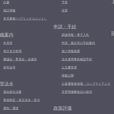
白書
予算
統計情報
決算
意見募集(パブリックコメント）
申請・手続
織案内
調達情報・電子入札
外局等
申請・届出等の手続案内
地方支分部局
個人情報保護
審議会・委員会・会議等
法令適用事前確認手続
研究会等
公文書管理
情報公開
管法令
公益通報者保護・コンプライアンス
国会提出法案
災害用備蓄食品の提供
新規制定・改正法令・告示
政策評価
通知・通達