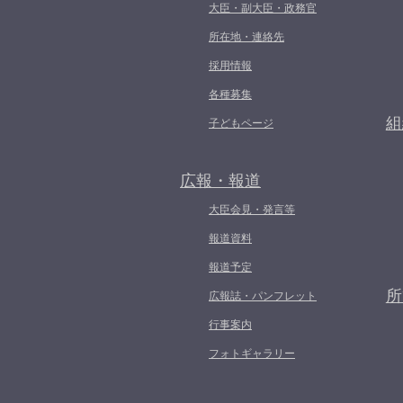
大臣・副大臣・政務官
所在地・連絡先
採用情報
各種募集
組
子どもページ
広報・報道
大臣会見・発言等
報道資料
報道予定
所
広報誌・パンフレット
行事案内
フォトギャラリー