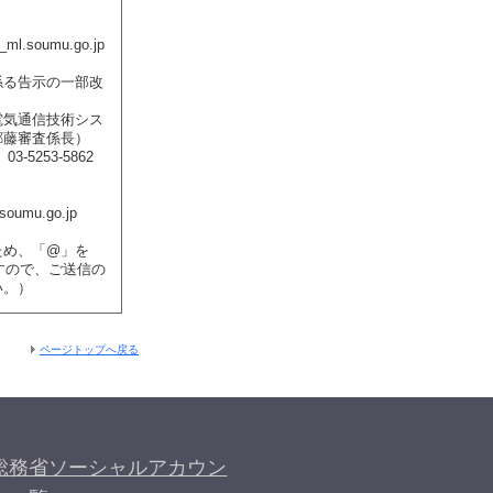
）
_ml.soumu.go.jp
係る告示の一部改
電気通信技術シス
郷藤審査係長）
3-5253-5862
）
oumu.go.jp
ため、「@」を
ますので、ご送信の
い。）
ページトップへ戻る
総務省ソーシャルアカウン