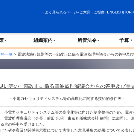
政策
組織案内
所管法令
予算・決算
よく見られるページ
ご意見・ご提案
ENGLISH(TOP)
策
組織案内
所管法令
予算・
資料一覧
> 電波法施行規則等の一部改正に係る電波監理審議会からの答申及
規則等の一部改正に係る電波監理審議会からの答申及び意
－小電力セキュリティシステム等の高度化に関する技術的条件等－
、小電力セキュリティシステム等の高度化等に向けた制度整備のため、電波
、電波監理審議会（会長：前田 忠昭 東京瓦斯株式会社 顧問）に諮問し、
ある旨の答申を受けました。
けた省令案及び関係告示案について実施した意見募集の結果について公表し