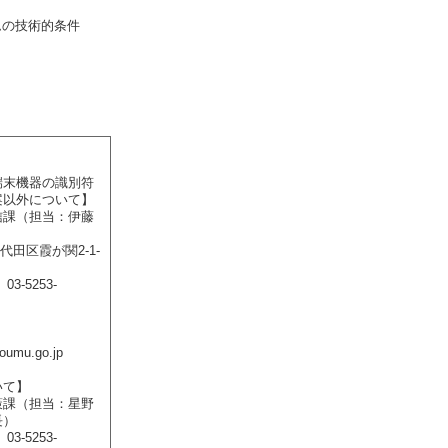
ムの技術的条件
端末機器の識別符
案以外について】
課（担当：伊藤
代田区霞が関2-1-
3-5253-
）
soumu.go.jp
いて】
課（担当：星野
長）
3-5253-