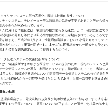
セキュリティシステム等の高度化に関する技術的条件について
ティシステム、テレメーター等は無線局の免許が不要であること等から様
器の小型化が求められています。
ムにおける情報伝送は、観測値や検知情報を迅速に、かつ、確実に伝送で
時間制限の見直し等により即応性や信頼性の向上が期待されているところで
を踏まえ、平成25年1月より、情報通信審議会において小電力セキュリティ
術的条件について審議が開始され、本年1月に同審議会から一部答申を受けた
踏まえ必要な関係規定について整備するものです。
データ伝送システムの技術的条件等について
は、遠隔診断やきめ細かな医療サービスの提供のため、現行のシステムと
データ伝送システムが導入・利用されています。我が国においても、当該シ
年11月より、情報通信審議会において医療用データ伝送システムの技術的条件
4月に同審議会から一部答申を受けたところであり、当該一部答申を踏まえ必
ものです。
募集の結果
波監理審議会から、電波法施行規則及び無線設備規則の一部を改正する省令案
変更する告示案について、原案のとおり改正することが適当である旨の答申