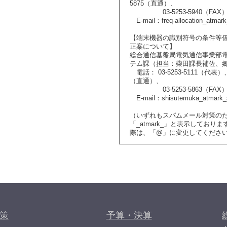
5875（直通）、
03-5253-5940（FAX
E-mail：freq-allocation_atmark
【端末機器の識別符号の条件等
正案について】
総合通信基盤局電気通信事業部
テム課（担当：柴田課長補佐、
電話： 03-5253-5111（代表）、0
（直通）、
03-5253-5863（FAX
E-mail：shisutemuka_atmark_s
（いずれもスパムメール対策の
「_atmark_」と表示しており
際は、「@」に変更してくださ
策
予算・決算