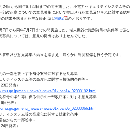
5月24日から同年6月23日までの間実施した、小電力セキュリティシステム等
一部改正案についての意見募集において提出された意見及びそれに対する総
集の結果を踏まえた主な修正点は
別紙2
のとおりです。
年6月7日から同年7月7日までの間実施した、端末機器の識別符号の条件等に係
見募集については、意見の提出はありませんでした。
の答申及び意見募集の結果を踏まえ、速やかに制度整備を行う予定です。
】
則の一部を改正する省令案等に対する意見募集
リティシステム等の高度化に関する技術的条件等－
23日発表）
soumu.go.jp/menu_news/s-news/01kiban14_02000192.html
別符号の条件等に係る告示の一部改正案に対する意見募集
月6日発表）
soumu.go.jp/menu_news/s-news/01kiban05_02000066.html
リティシステム等の高度化に関する技術的条件
議会からの一部答申－
24日発表）