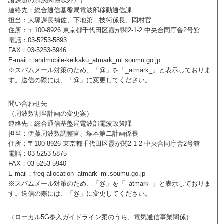
諸課題の解決関係以外））
連絡先：総合通信基盤局電波部移動通信課
担当：大塚課長補佐、下地第二技術係長、岡村官
住所：〒100-8926 東京都千代田区霞が関2-1-2 中央合同庁舎2号館
電話：03-5253-5893
FAX：03-5253-5946
E-mail：landmobile-keikaku_atmark_ml.soumu.go.jp
※スパムメール対策のため、「@」を「_atmark_」と表示しておりま
す。送信の際には、「@」に変更してください。
問い合わせ先
（周波数割当計画の変更案）
連絡先：総合通信基盤局電波部電波政策課
担当：伊藤周波数調整官、塚本第二計画係長
住所：〒100-8926 東京都千代田区霞が関2-1-2 中央合同庁舎2号館
電話：03-5253-5875
FAX：03-5253-5940
E-mail：freq-allocation_atmark_ml.soumu.go.jp
※スパムメール対策のため、「@」を「_atmark_」と表示しておりま
す。送信の際には、「@」に変更してください。
（ローカル5G参入ガイドライン案のうち、電気通信事業関係）