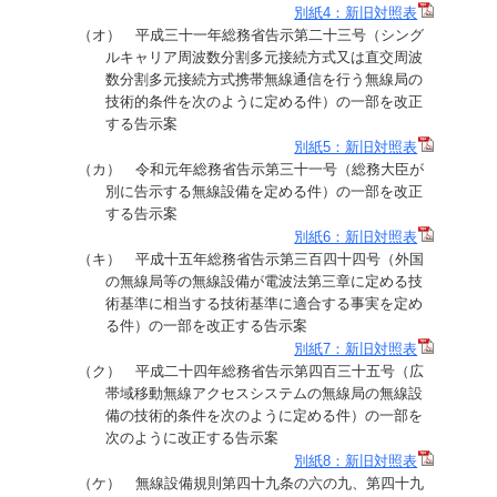
別紙4：新旧対照表
（オ） 平成三十一年総務省告示第二十三号（シング
ルキャリア周波数分割多元接続方式又は直交周波
数分割多元接続方式携帯無線通信を行う無線局の
技術的条件を次のように定める件）の一部を改正
する告示案
別紙5：新旧対照表
（カ） 令和元年総務省告示第三十一号（総務大臣が
別に告示する無線設備を定める件）の一部を改正
する告示案
別紙6：新旧対照表
（キ） 平成十五年総務省告示第三百四十四号（外国
の無線局等の無線設備が電波法第三章に定める技
術基準に相当する技術基準に適合する事実を定め
る件）の一部を改正する告示案
別紙7：新旧対照表
（ク） 平成二十四年総務省告示第四百三十五号（広
帯域移動無線アクセスシステムの無線局の無線設
備の技術的条件を次のように定める件）の一部を
次のように改正する告示案
別紙8：新旧対照表
（ケ） 無線設備規則第四十九条の六の九、第四十九