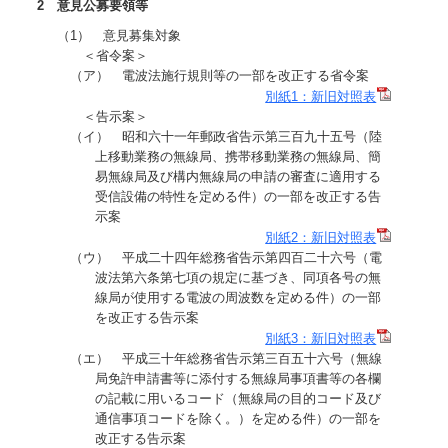
2 意見公募要領等
（1） 意見募集対象
＜省令案＞
（ア） 電波法施行規則等の一部を改正する省令案
別紙1：新旧対照表
＜告示案＞
（イ） 昭和六十一年郵政省告示第三百九十五号（陸
上移動業務の無線局、携帯移動業務の無線局、簡
易無線局及び構内無線局の申請の審査に適用する
受信設備の特性を定める件）の一部を改正する告
示案
別紙2：新旧対照表
（ウ） 平成二十四年総務省告示第四百二十六号（電
波法第六条第七項の規定に基づき、同項各号の無
線局が使用する電波の周波数を定める件）の一部
を改正する告示案
別紙3：新旧対照表
（エ） 平成三十年総務省告示第三百五十六号（無線
局免許申請書等に添付する無線局事項書等の各欄
の記載に用いるコード（無線局の目的コード及び
通信事項コードを除く。）を定める件）の一部を
改正する告示案