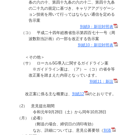
条の六の十、第四十九条の六の十二、第四十九条
の二十九の規定に基づき、キャリアアグリゲーシ
ョン技術を用いて行ってはならない通信を定める
告示案
別紙9：新旧対照表
（コ） 平成二十四年総務省告示第四百七十一号（周
波数割当計画）の一部を改正する告示案
別紙10：新旧対照表
＜その他＞
（サ） ローカル5G導入に関するガイドライン案
※ガイドライン案は、（ア）～（コ）の省令等
改正案を踏まえた内容となっています。
別紙11：新設
改正案に係る主な概要は、
別紙12
のとおりです。
（2） 意見提出期間
令和元年9月28日（土）から同年10月28日
（月）（必着）
（郵送の場合、締切日の消印有効）
なお、詳細については、意見公募要領（
別添