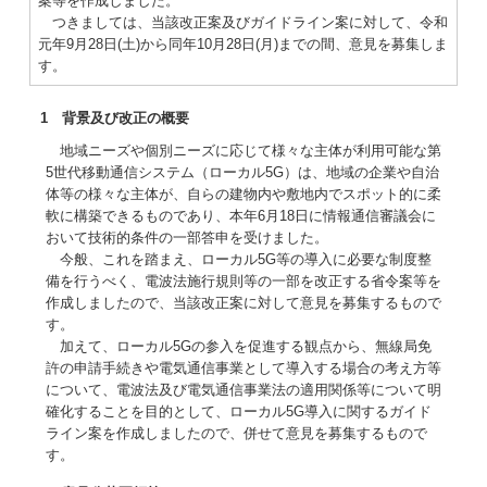
案等を作成しました。
つきましては、当該改正案及びガイドライン案に対して、令和
元年9月28日(土)から同年10月28日(月)までの間、意見を募集しま
す。
1 背景及び改正の概要
地域ニーズや個別ニーズに応じて様々な主体が利用可能な第
5世代移動通信システム（ローカル5G）は、地域の企業や自治
体等の様々な主体が、自らの建物内や敷地内でスポット的に柔
軟に構築できるものであり、本年6月18日に情報通信審議会に
おいて技術的条件の一部答申を受けました。
今般、これを踏まえ、ローカル5G等の導入に必要な制度整
備を行うべく、電波法施行規則等の一部を改正する省令案等を
作成しましたので、当該改正案に対して意見を募集するもので
す。
加えて、ローカル5Gの参入を促進する観点から、無線局免
許の申請手続きや電気通信事業として導入する場合の考え方等
について、電波法及び電気通信事業法の適用関係等について明
確化することを目的として、ローカル5G導入に関するガイド
ライン案を作成しましたので、併せて意見を募集するもので
す。