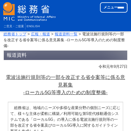
メニュー
ご意見・ご提案
ENGLISH
総務省トップ
>
広報・報道
>
報道資料一覧
> 電波法施行規則等の一部
を改正する省令案等に係る意見募集 -ローカル5G等導入のための制度整
備-
報道資料
令和元年9月27日
電波法施行規則等の一部を改正する省令案等に係る意
見募集
-ローカル5G等導入のための制度整備-
総務省は、地域のニーズや多様な産業分野の個別ニーズに応じ
て、様々な主体が柔軟に構築／利用可能な第5世代移動通信シス
テムである「ローカル5G」の導入に係る電波法施行規則等の一
部を改正する省令案及びローカル5G導入に関するガイドライン