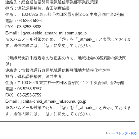
連絡先：総合通信基盤局電気通信事業部事業政策課
担当：渡部課長補佐、古田制度係長
住所：〒100-8926 東京都千代田区霞が関2-1-2 中央合同庁舎2号館
電話：03-5253-5836
FAX：03-5253-5838
E-mail：jigyou-seido_atmark_ml.soumu.go.jp
※スパムメール対策のため、「@」を「_atmark_」と表示しておりま
す。送信の際には、「@」に変更してください。
（無線局免許手続規則の改正案のうち、地域社会の諸課題の解決関
係）
連絡先：情報流通行政局地域通信振興課地方情報化推進室
担当：磯和課長補佐、酒井主査
住所：〒100-8926 東京都千代田区霞が関2-1-2 中央合同庁舎2号館
電話：03-5253-5757
FAX：03-5253-5759
E-mail：jichitai-chiki_atmark_ml.soumu.go.jp
※スパムメール対策のため、「@」を「_atmark_」と表示しておりま
す。送信の際には、「@」に変更してください。
ページトップへ戻る