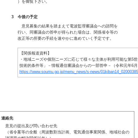
）を御覧下さい。
3 今後の予定
意見募集の結果を踏まえて電波監理審議会への諮問を
行い、同審議会の答申が得られた場合は、関係省令等の
改正等の所要の手続を速やかに進めていく予定です。
【関係報道資料】
・地域ニーズや個別ニーズに応じて様々な主体が利用可能な第5世
技術的条件等」－情報通信審議会からの一部答申－（令和元年6月
https://www.soumu.go.jp/menu_news/s-news/01kiban14_02000385
連絡先
意見の提出及び問い合わせ先
（省令案等の全般（周波数割当計画、電気通信事業関係、地域社会の