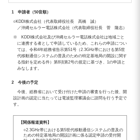
1 申請者（50音順）
○KDDI株式会社（代表取締役社長 髙橋 誠）
／沖縄セルラー電話株式会社（代表取締役社長 菅 隆志）
※ KDDI株式会社及び沖縄セルラー電話株式会社は地域ごと
に連携する者として申請しているため、これらの申請につい
ては、令和4年総務省告示第51号（2.3GHz帯における第5世
代移動通信システムの普及のための特定基地局の開設に関す
る指針を定める件）第8項第2号の規定に基づき、1の申請と
みなします。
2 今後の予定
今後、総務省において受け付けた申請の審査を行った後、開
設計画の認定に当たっては電波監理審議会に諮問を行う予定で
す。
【関係報道資料】
○2.3GHz帯における第5世代移動通信システムの普及の
ための特定基地局の開設計画に係る認定申請の受付開