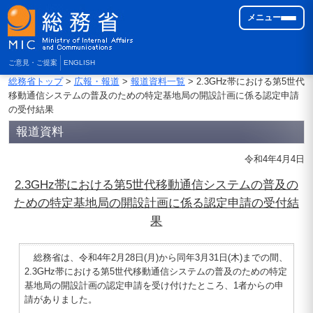
メニュー
ご意見・ご提案
ENGLISH
総務省トップ
>
広報・報道
>
報道資料一覧
> 2.3GHz帯における第5世代
移動通信システムの普及のための特定基地局の開設計画に係る認定申請
の受付結果
報道資料
令和4年4月4日
2.3GHz帯における第5世代移動通信システムの普及の
ための特定基地局の開設計画に係る認定申請の受付結
果
総務省は、令和4年2月28日(月)から同年3月31日(木)までの間、
2.3GHz帯における第5世代移動通信システムの普及のための特定
基地局の開設計画の認定申請を受け付けたところ、1者からの申
請がありました。