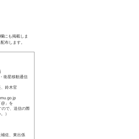
欄にも掲載しま
に配布します。
局
・衛星移動通信
、鈴木官
mu.go.jp
「@」を
ますので、送信の際
い。）
補佐、東出係