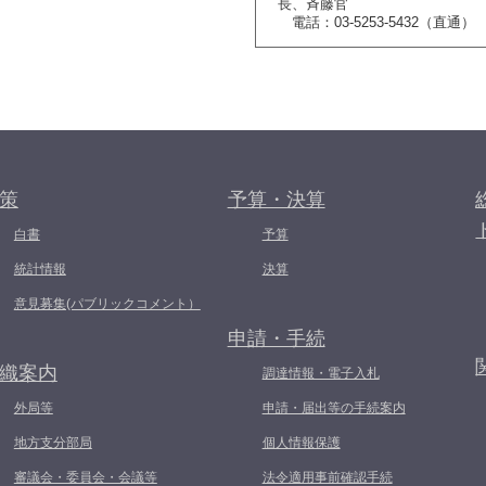
長、斉藤官
電話：03-5253-5432（直通）
策
予算・決算
白書
予算
統計情報
決算
意見募集(パブリックコメント）
申請・手続
織案内
調達情報・電子入札
外局等
申請・届出等の手続案内
地方支分部局
個人情報保護
審議会・委員会・会議等
法令適用事前確認手続