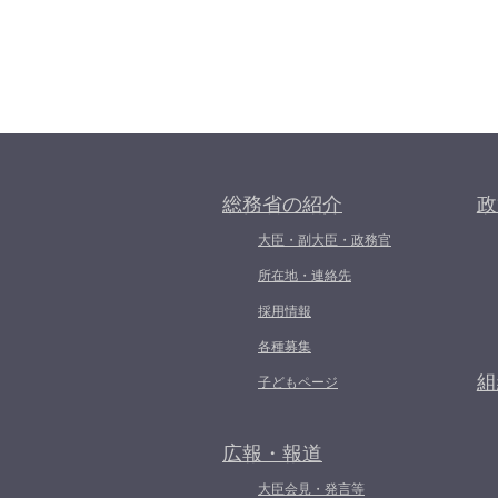
総務省の紹介
政
大臣・副大臣・政務官
所在地・連絡先
採用情報
各種募集
組
子どもページ
広報・報道
大臣会見・発言等