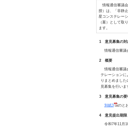
情報通信審議会 
授）は、「非静止
星コンステレーシ
（案）として取り
ます。
1 意見募集の対
情報通信審議会
2 概要
情報通信審議会
テレーションに
りまとめましたの
見募集を行いま
3 意見募集の要
別紙3
のと
4 意見提出期限
令和7年11月