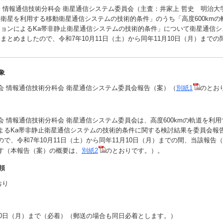
情報通信技術分科会 衛星通信システム委員会（主査：井家上 哲史 明治大学
衛星を利用する移動衛星通信システムの技術的条件」のうち「高度600kmの
ョンによるKa帯非静止衛星通信システムの技術的条件」について衛星通信シ
まとめましたので、令和7年10月11日（土）から同年11月10日（月）まで
象
 情報通信技術分科会 衛星通信システム委員会報告（案）（
別紙1
のとお
 情報通信技術分科会 衛星通信システム委員会は、高度600kmの軌道を利
よるKa帯非静止衛星通信システムの技術的条件に関する検討結果を委員会報
で、令和7年10月11日（土）から同年11月10日（月）までの間、当該報告
す（本報告（案）の概要は、
別紙2
のとおりです。）。
領
おり
10日（月）まで（必着）（郵送の場合も同日必着とします。）