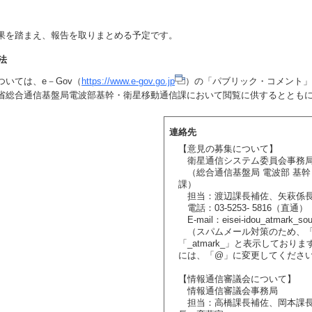
を踏まえ、報告を取りまとめる予定です。
法
いては、e－Gov（
https://www.e-gov.go.jp
）の「パブリック・コメント」
省総合通信基盤局電波部基幹・衛星移動通信課において閲覧に供するととも
連絡先
【意見の募集について】
衛星通信システム委員会事務
（総合通信基盤局 電波部 基幹
課）
担当：渡辺課長補佐、矢萩係長
電話：03-5253- 5816（直通）
E-mail：eisei-idou_atmark_sou
（スパムメール対策のため、
「_atmark_」と表示しており
には、「@」に変更してくださ
【情報通信審議会について】
情報通信審議会事務局
担当：高橋課長補佐、岡本課長