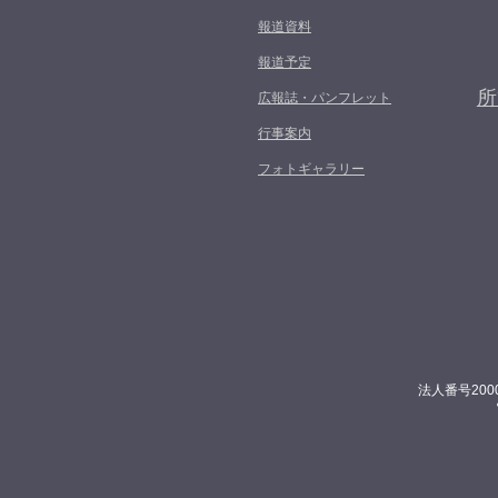
報道資料
報道予定
所
広報誌・パンフレット
行事案内
フォトギャラリー
法人番号200