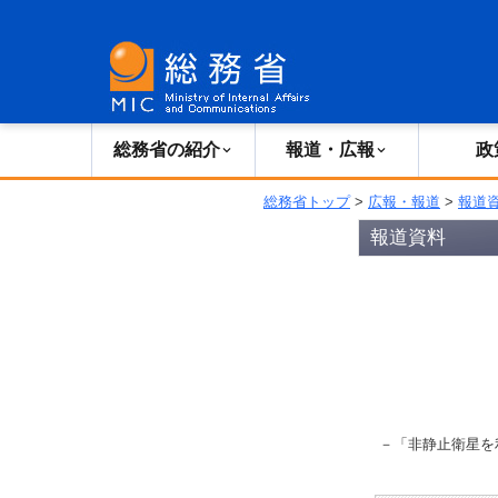
総務省の紹介
広報・報道
総務省の紹介
報道・広報
政
総務省トップ
>
広報・報道
>
報道
報道資料
－「非静止衛星を