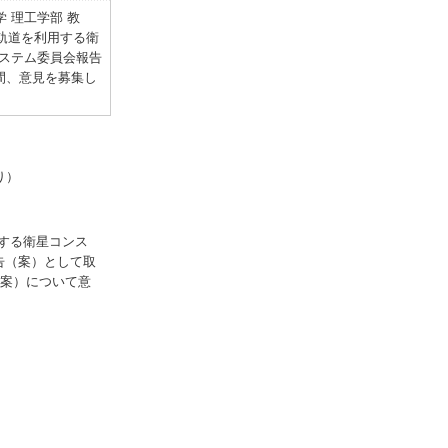
 理工学部 教
軌道を利用する衛
ステム委員会報告
の間、意見を募集し
り）
用する衛星コンス
告（案）として取
（案）について意