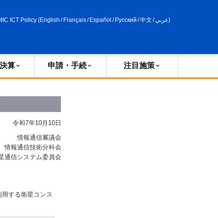
申請・手続
政策評価
MIC ICT Policy
(
English
/
Français
/
Español
/
Русский
/
中文
/
عربي
)
決算
申請・手続
注目施策
令和7年10月10日
情報通信審議会
情報通信技術分科会
星通信システム委員会
利用する衛星コンス