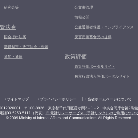
研究会等
公文書管理
情報公開
管法令
公益通報者保護・コンプライアンス
国会提出法案
災害用備蓄食品の提供
新規制定・改正法令・告示
政策評価
通知・通達
政策評価ポータルサイト
独立行政法人評価ポータルサイト
サイトマップ
プライバシーポリシー
当省ホームページについて
0012020001 〒100-8926 東京都千代田区霞が関2－1－2 中央合同庁舎第2号
電話03-5253-5111（代表）
※ 電話リレーサービス（手話リンク）のご利用につい
© 2009 Ministry of Internal Affairs and Communications All Rights Reserved.