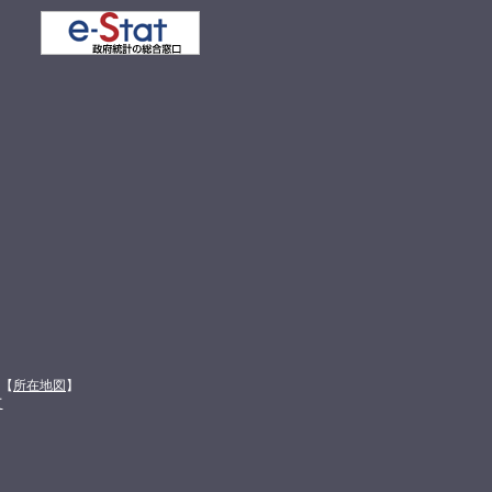
館【
所在地図
】
て