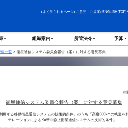
政策
組織案内
所管法令
予算・決算
よく見られるページ
ご意見・ご提案
ENGLISH(TOP)
策
組織案内
所管法令
予算・
資料一覧
> 衛星通信システム委員会報告（案）に対する意見募集
衛
衛星通信システム委員会報告（案）に対する意見募集
利用する移動衛星通信システムの技術的条件」のうち「高度600kmの軌道を
テレーションによるKa帯非静止衛星通信システムの技術的条件」－