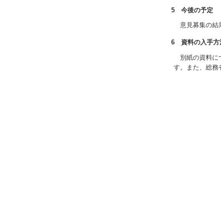
5 今後の予定
意見募集の結果
6 資料の入手方
別紙の資料につ
す。また、総務