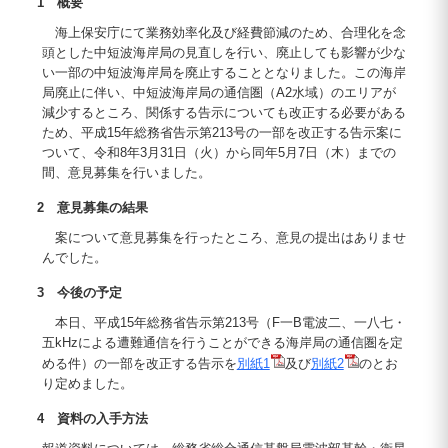
1 概要
海上保安庁にて業務効率化及び経費節減のため、合理化を念
頭とした中短波海岸局の見直しを行い、廃止しても影響が少な
い一部の中短波海岸局を廃止することとなりました。この海岸
局廃止に伴い、中短波海岸局の通信圏（A2水域）のエリアが
減少するところ、関係する告示についても改正する必要がある
ため、平成15年総務省告示第213号の一部を改正する告示案に
ついて、令和8年3月31日（火）から同年5月7日（木）までの
間、意見募集を行いました。
2 意見募集の結果
案について意見募集を行ったところ、意見の提出はありませ
んでした。
3 今後の予定
本日、平成15年総務省告示第213号（F一B電波二、一八七・
五kHzによる遭難通信を行うことができる海岸局の通信圏を定
める件）の一部を改正する告示を
別紙1
及び
別紙2
のとお
り定めました。
4 資料の入手方法