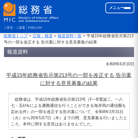
メニュー
ご意見・ご提案
ENGLISH
総務省トップ
>
広報・報道
>
報道資料一覧
> 平成15年総務省告示第213
号の一部を改正する 告示案に対する意見募集の結果
報道資料
令和8年6月10日
平成15年総務省告示第213号の一部を改正する 告示案
に対する意見募集の結果
総務省は、平成15年総務省告示第213号（F一B電波二、一八
七・五kHzによる遭難通信を行うことができる海岸局の通信圏を
定める件）の一部を改正する告示案について、令和8年3月31日
（火）から同年5月7日（木）までの間、意見募集を行いましたと
ころ、本件に関する意見はありませんでした。