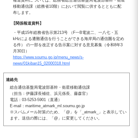
報道資料については、総務省総合通信基盤局電波部基幹・衛星
移動通信課（総務省10階）において閲覧に供するとともに配
布します。
【関係報道資料】
・平成15年総務省告示第213号 （F一B電波二、一八七・五
kHzによる遭難通信を行うことができる海岸局の通信圏を定め
る件） の一部を改正する告示案に対する意見募集（令和8年3
月30日）
https://www.soumu.go.jp/menu_news/s-
news/01kiban15_02000318.html
連絡先
総合通信基盤局電波部基幹・衛星移動通信課
（担当：伊藤課長補佐、浜元係長、藤森官）
電話：03-5253-5901（直通）
E-mail：maritime_atmark_ml.soumu.go.jp
※スパムメール対策のため、「@」を「_atmark_」と表示してい
ます。送信の際には、「@」に変更してください。