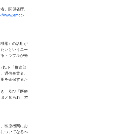
験者、関係省庁、
p://www.emcc-
用機器）の活用が
したいというニー
するトラブルが発
（以下「推進部
者、通信事業者、
利用を確保するた
引き」及び「医療
りまとめられ、本
て、医療機関にお
容についてなるべ