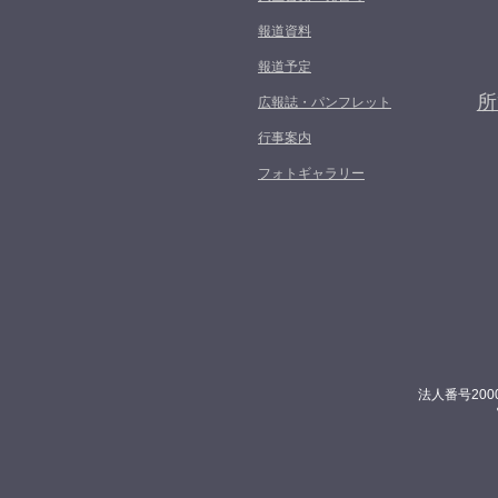
報道資料
報道予定
所
広報誌・パンフレット
行事案内
フォトギャラリー
法人番号200