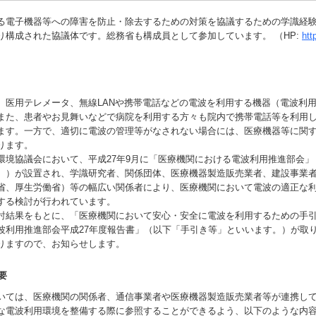
る電子機器等への障害を防止・除去するための対策を協議するための学識経
り構成された協議体です。総務省も構成員として参加しています。 （HP:
htt
医用テレメータ、無線LANや携帯電話などの電波を利用する機器（電波利
また、患者やお見舞いなどで病院を利用する方々も院内で携帯電話等を利用
ます。一方で、適切に電波の管理等がなされない場合には、医療機器等に関
ります。
境協議会において、平成27年9月に「医療機関における電波利用推進部会」
。）が設置され、学識研究者、関係団体、医療機器製造販売業者、建設事業
省、厚生労働省）等の幅広い関係者により、医療機関において電波の適正な
する検討が行われています。
結果をもとに、「医療機関において安心・安全に電波を利用するための手
波利用推進部会平成27年度報告書」（以下「手引き等」といいます。）が取
りますので、お知らせします。
要
ては、医療機関の関係者、通信事業者や医療機器製造販売業者等が連携し
な電波利用環境を整備する際に参照することができるよう、以下のような内