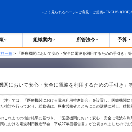
政策
組織案内
所管法令
予算・決算
よく見られるページ
ご意見・ご提案
ENGLISH(TOP)
策
組織案内
所管法令
予算・
資料一覧
> 「医療機関において安心・安全に電波を利用するための手引き」
機関において安心・安全に電波を利用するための手引き」
（注）では、「医療機関における電波利用推進部会」を設置し、医療機関に
けた検討を行っており、総務省は、厚生労働省とともにこの活動に対し、積極
のこれまでの検討結果に基づき、「医療機関において安心・安全に電波を利
関における電波利用推進部会 平成27年度報告書」が公表されましたのでお