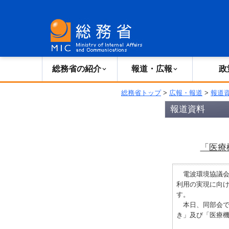
総務省の紹介
広報・報道
総務省の紹介
報道・広報
政
総務省トップ
>
広報・報道
>
報道
報道資料
「医療
電波環境協議会
利用の実現に向
す。
本日、同部会で
き」及び「医療機