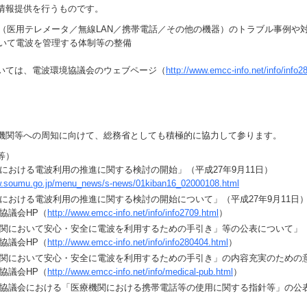
情報提供を行うものです。
機器（医用テレメータ／無線LAN／携帯電話／その他の機器）のトラブル事例や
おいて電波を管理する体制等の整備
ては、電波環境協議会のウェブページ（
http://www.emcc-info.net/info/info2
機関等への周知に向けて、総務省としても積極的に協力して参ります。
等）
における電波利用の推進に関する検討の開始」（平成27年9月11日）
w.soumu.go.jp/menu_news/s-news/01kiban16_02000108.html
における電波利用の推進に関する検討の開始について」（平成27年9月11日
協議会HP（
http://www.emcc-info.net/info/info2709.html
）
関において安心・安全に電波を利用するための手引き」等の公表について」
協議会HP（
http://www.emcc-info.net/info/info280404.html
）
関において安心・安全に電波を利用するための手引き」の内容充実のための
協議会HP（
http://www.emcc-info.net/info/medical-pub.html
）
協議会における「医療機関における携帯電話等の使用に関する指針等」の公表