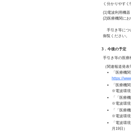
く分かりやすく
(1)電波利用
(2)医療機関に
手引き等につい
御覧ください。
3．今後の予定
手引き等の医療
（関連報道発表
「医療機関
https://ww
「医療機関
※電波環境
「「医療機
※電波環境
「「医療機
※電波環境
「電波環境
月19日）