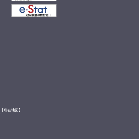
館【
所在地図
】
て