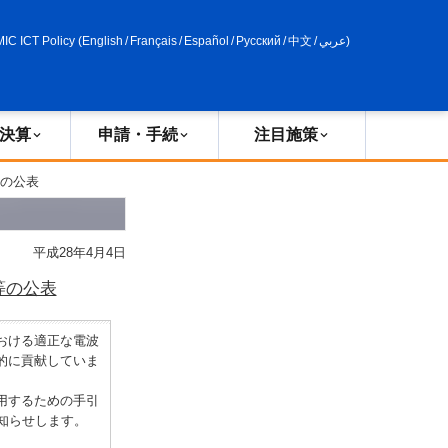
申請・手続
政策評価
MIC ICT Policy
(
English
/
Français
/
Español
/
Русский
/
中文
/
عربي
)
決算
申請・手続
注目施策
等の公表
平成28年4月4日
等の公表
おける適正な電波
的に貢献していま
用するための手引
知らせします。