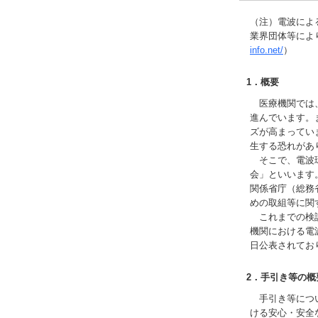
（注）電波によ
業界団体等によ
info.net/
）
1．概要
医療機関では、
進んでいます。
ズが高まってい
生する恐れがあ
そこで、電波環
会」といいます
関係省庁（総務
めの取組等に関
これまでの検討
機関における電
日公表されてお
2．手引き等の概
手引き等につい
ける安心・安全