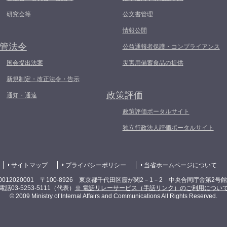
研究会等
公文書管理
情報公開
管法令
公益通報者保護・コンプライアンス
国会提出法案
災害用備蓄食品の提供
新規制定・改正法令・告示
政策評価
通知・通達
政策評価ポータルサイト
独立行政法人評価ポータルサイト
サイトマップ
プライバシーポリシー
当省ホームページについて
0012020001 〒100-8926 東京都千代田区霞が関2－1－2 中央合同庁舎第2号
電話03-5253-5111（代表）
※ 電話リレーサービス（手話リンク）のご利用につい
© 2009 Ministry of Internal Affairs and Communications All Rights Reserved.