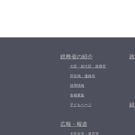
総務省の紹介
政
大臣・副大臣・政務官
所在地・連絡先
採用情報
各種募集
組
子どもページ
広報・報道
大臣会見・発言等