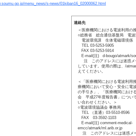
w.soumu.go.jp/menu_news/s-news/01kiban16_02000062.html
連絡先
＜医療機関における電波利用の
○総務省 総合通信基盤局 電
電波環境課 生体電磁環境係
TEL 03-5253-5905
FAX 03-5253-5914
E-mail(注) d-bougo/atmark/sou
注 このアドレスには迷惑メ
しています。使用の際は、/atma
えてください。
＜「医療機関における電波利用
療機関において安心・安全に電
の手引き」、「医療機関におけ
会 平成27年度報告書」につい
い合わせください。＞
○電波環境協議会 事務局
TEL （直通）03-5510-8596
FAX 03-3592-1103
E-mail(注) comment-medical-
emcc/atmark/ml.arib.or.jp
注 このアドレスには迷惑メ