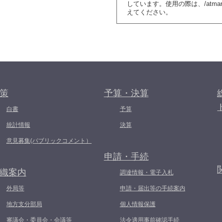
しています。使用の際は、/atma
えてください。
策
予算・決算
白書
予算
統計情報
決算
意見募集(パブリックコメント）
申請・手続
織案内
調達情報・電子入札
外局等
申請・届出等の手続案内
地方支分部局
個人情報保護
審議会・委員会・会議等
法令適用事前確認手続