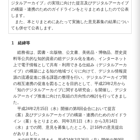
ジタルアーカイブ」の実現に向けた提言及びデジタルアーカイブ
の構築・連携のためのガイドラインをとりまとめましたので公表
します。
また、本とりまとめにあたって実施した意見募集の結果につい
ても併せて公表します。
1 経緯等
総務省は、図書・出版物、公文書、美術品・博物品、歴史資
料等公共的な知的資産の総デジタル化を進め、インターネット
上で電子情報として共有・利用できる仕組み（デジタルアーカ
イブ）の構築による知の地域づくりに向けて、デジタル情報資
源の流通促進に係る課題の整理を行い、デジタルアーカイブ間
の相互連携の促進を図ることを目的として、平成23年2月から
「知のデジタルアーカイブに関する研究会」を開催し、デジタ
ルアーカイブ推進に向けた取組の方向性の検討を行ってきまし
た。
平成24年2月15日（水）開催の第8回会合において提言
（案）及びデジタルアーカイブの構築・連携のためのガイドラ
イン（案）をとりまとめ、同年3月1日（木）から3月14日
（水）までの間、意見を募集したところ、計16件の意見提出
がありました。
その結果等を踏まえ、平成24年3月26日（月）開催の第9回