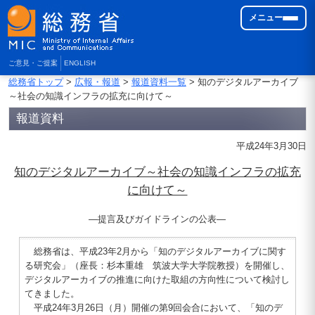
メニュー
ご意見・ご提案
ENGLISH
総務省トップ
>
広報・報道
>
報道資料一覧
> 知のデジタルアーカイブ
～社会の知識インフラの拡充に向けて～
報道資料
平成24年3月30日
知のデジタルアーカイブ～社会の知識インフラの拡充
に向けて～
―提言及びガイドラインの公表―
総務省は、平成23年2月から「知のデジタルアーカイブに関す
る研究会」（座長：杉本重雄 筑波大学大学院教授）を開催し、
デジタルアーカイブの推進に向けた取組の方向性について検討し
てきました。
平成24年3月26日（月）開催の第9回会合において、「知のデ