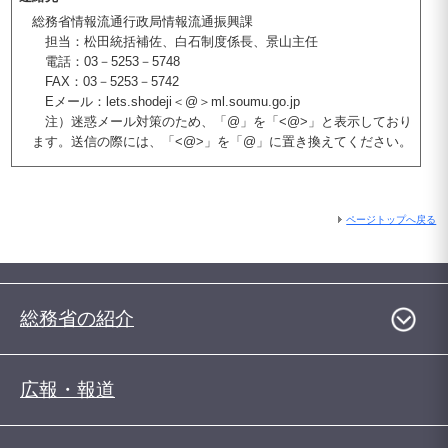
総務省情報流通行政局情報流通振興課
担当：松田統括補佐、白石制度係長、景山主任
電話：03－5253－5748
FAX：03－5253－5742
Eメール：lets.shodeji＜@＞ml.soumu.go.jp
注）迷惑メール対策のため、「@」を「<@>」と表示しており
ます。送信の際には、「<@>」を「@」に置き換えてください。
ページトップへ戻る
総務省の紹介
広報・報道