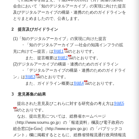
会合において「知のデジタルアーカイブ」の実現に向けた提言
及びデジタルアーカイブの構築・連携のためのガイドラインを
とりまとめましたので、公表します。
2 提言及びガイドライン
(1)「知のデジタルアーカイブ」の実現に向けた提言
・「知のデジタルアーカイブ ―社会の知識インフラの拡
充に向けて―提言」は
別紙1
のとおりです。
また、提言概要は
別紙2
のとおりです。
(2)デジタルアーカイブの構築・連携のためのガイドライン
・「デジタルアーカイブの構築・連携のためのガイドライ
ン」は
別紙3
のとおりです。
また、ガイドライン概要は
別紙4
のとおりです。
3 意見募集の結果
提出された意見及びこれらに対する研究会の考え方は
別紙5
のとおりです。
なお、提出意見については、総務省ホームページ
（http://www.soumu.go.jp）の「報道資料」欄及び電子政府の
総合窓口[e-Gov]（http://www.e-gov.go.jp）の「パブリックコ
メント」欄に掲載するとともに、総務省情報流通行政局情報流