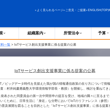
政策
組織案内
所管法令
予算・決算
よく見られるページ
ご意見・ご提案
ENGLISH(TOP)
策
組織案内
所管法令
予算・
資料一覧
> IoTサービス創出支援事業に係る提案の公募
IoTサービス創出支援事業に係る提案の公募
T／ビッグデータ時代を見据えた我が国の情報通信政策の在り方について情報通
主査：村井純慶應義塾大学環境情報学部長・教授）を開催し、検討を重ねて
に発表された同委員会の第一次中間答申の提言を受け、地域の隅々に至るまで
いくために、日常生活に「身近」な分野においてIoTのリファレンス（参照
スの普及展開を図ることを目的とした「IoTサービス創出支援事業」に係る提案