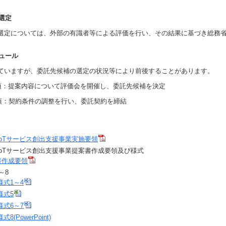
の選定
定については、外部の有識者等による評価を行い、その結果に基づき総務
ジュール
いますが、委託先候補の選定の状況等により前後することがあります。
頃：提案内容について評価会を開催し、委託先候補を決定
契約条件の調整を行い、委託契約を締結
IoTサービス創出支援事業実施要領
IoTサービス創出支援事業提案書作成要領及び様式
書作成要領
～8
様式1～4
様式5
様式6～7
様式8(PowerPoint)