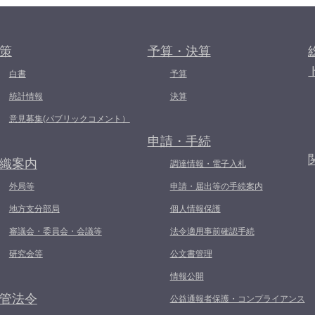
策
予算・決算
白書
予算
統計情報
決算
意見募集(パブリックコメント）
申請・手続
織案内
調達情報・電子入札
外局等
申請・届出等の手続案内
地方支分部局
個人情報保護
審議会・委員会・会議等
法令適用事前確認手続
研究会等
公文書管理
情報公開
管法令
公益通報者保護・コンプライアンス