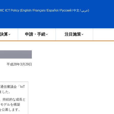
申請・手続
政策評価
MIC ICT Policy
(
English
/
Français
/
Español
/
Русский
/
中文
/
عربي
)
決算
申請・手続
注目施策
平成28年3月29日
信審議会「IoT
きました。
、持続的な成長と
）モデルを構築
を公募します。