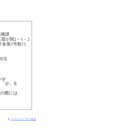
振興課
霞が関2－1－2
庁舎第2号館
11
担当
.jp
、「
@
」を
信の際には、
ページトップへ戻る