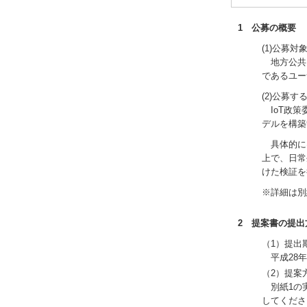
1 公募の概要
(1)公募対
地方公共団
であるユー
(2)公募す
IoT政策
デルを構築
具体的には
上で、日常
けた検証を
※詳細は別
2 提案書の提
（1）提
平成28年
（2）提
別紙1の実
してくださ