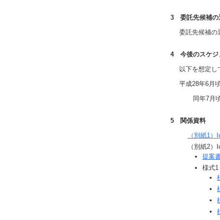
3 委託先候補
委託先候補の選
4 今後のスケ
以下を想定して
平成28年6月
同年7月頃：
5 関係資料
（別紙1）
（別紙2）
提案
様式1