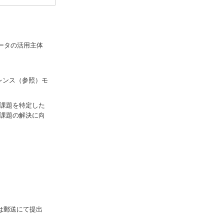
ータの活用主体
レンス（参照）モ
的課題を特定した
該課題の解決に向
は郵送にて提出