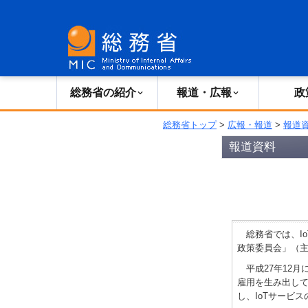
総務省の紹介
広報・報道
総務省の紹介
報道・広報
政
総務省トップ
>
広報・報道
>
報道
報道資料
総務省では、Io
政策委員会」（
平成27年12月
雇用を生み出して
し、IoTサービ