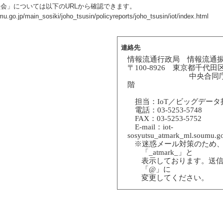
員会」については以下のURLから確認できます。
u.go.jp/main_sosiki/joho_tsusin/policyreports/joho_tsusin/iot/index.html
連絡先
情報流通行政局 情報流通
〒
100-8926
東京都千代田区
中央合同
階
担当：
IoT
／ビッグデータ
電話：
03-5253-5748
FAX
：
03-5253-5752
E-mail
：
iot-
sosyutsu_atmark_ml.soumu.go
※迷惑メール対策のため
「
_atmark_
」と
表示しております。送
「
@
」に
変更してください。