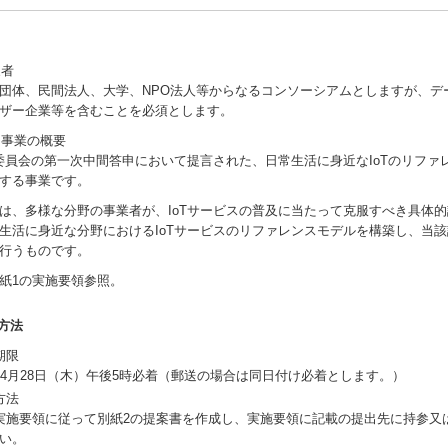
象者
体、民間法人、大学、NPO法人等からなるコンソーシアムとしますが、デ
ザー企業等を含むことを必須とします。
る事業の概要
委員会の第一次中間答申において提言された、日常生活に身近なIoTのリファ
する事業です。
、多様な分野の事業者が、IoTサービスの普及に当たって克服すべき具体
生活に身近な分野におけるIoTサービスのリファレンスモデルを構築し、当
行うものです。
紙1の実施要領参照。
出方法
出期限
4月28日（木）午後5時必着（郵送の場合は同日付け必着とします。）
案方法
施要領に従って別紙2の提案書を作成し、実施要領に記載の提出先に持参又
い。