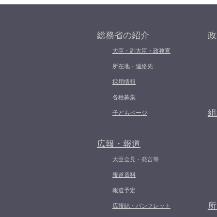
総務省の紹介
政
大臣・副大臣・政務官
所在地・連絡先
採用情報
各種募集
組
子どもページ
広報・報道
大臣会見・発言等
報道資料
報道予定
所
広報誌・パンフレット