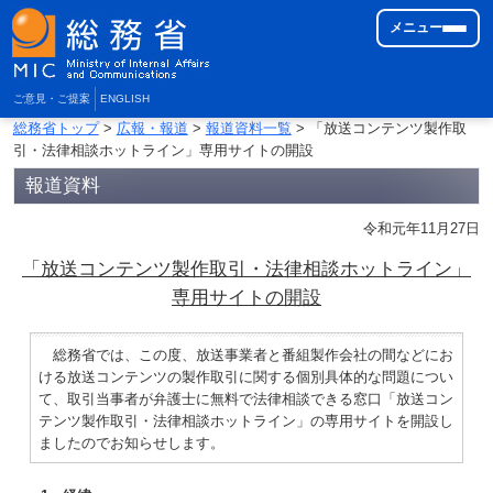
メニュー
ご意見・ご提案
ENGLISH
総務省トップ
>
広報・報道
>
報道資料一覧
> 「放送コンテンツ製作取
引・法律相談ホットライン」専用サイトの開設
報道資料
令和元年11月27日
「放送コンテンツ製作取引・法律相談ホットライン」
専用サイトの開設
総務省では、この度、放送事業者と番組製作会社の間などにお
ける放送コンテンツの製作取引に関する個別具体的な問題につい
て、取引当事者が弁護士に無料で法律相談できる窓口「放送コン
テンツ製作取引・法律相談ホットライン」の専用サイトを開設し
ましたのでお知らせします。