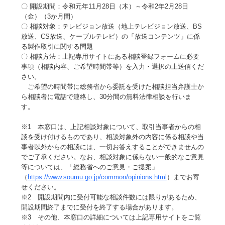
〇 開設期間：令和元年11月28日（木）～令和2年2月28日
（金）（3か月間）
〇 相談対象：テレビジョン放送（地上テレビジョン放送、BS
放送、CS放送、ケーブルテレビ）の「放送コンテンツ」に係
る製作取引に関する問題
〇 相談方法：上記専用サイトにある相談登録フォームに必要
事項（相談内容、ご希望時間帯等）を入力・選択の上送信くだ
さい。
ご希望の時間帯に総務省から委託を受けた相談担当弁護士か
ら相談者に電話で連絡し、30分間の無料法律相談を行いま
す。
※1 本窓口は、上記相談対象について、取引当事者からの相
談を受け付けるものであり、相談対象外の内容に係る相談や当
事者以外からの相談には、一切お答えすることができませんの
でご了承ください。なお、相談対象に係らない一般的なご意見
等については、「総務省へのご意見・ご提案」
（
https://www.soumu.go.jp/common/opinions.html
）までお寄
せください。
※2 開設期間内に受付可能な相談件数には限りがあるため、
開設期間終了までに受付を終了する場合があります。
※3 その他、本窓口の詳細については上記専用サイトをご覧