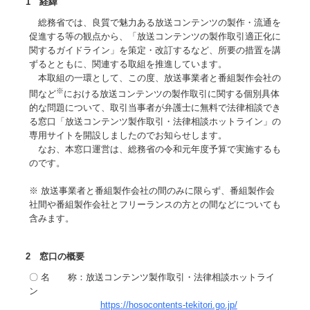
1 経緯
総務省では、良質で魅力ある放送コンテンツの製作・流通を
促進する等の観点から、「放送コンテンツの製作取引適正化に
関するガイドライン」を策定・改訂するなど、所要の措置を講
ずるとともに、関連する取組を推進しています。
本取組の一環として、この度、放送事業者と番組製作会社の
※
間など
における放送コンテンツの製作取引に関する個別具体
的な問題について、取引当事者が弁護士に無料で法律相談でき
る窓口「放送コンテンツ製作取引・法律相談ホットライン」の
専用サイトを開設しましたのでお知らせします。
なお、本窓口運営は、総務省の令和元年度予算で実施するも
のです。
※ 放送事業者と番組製作会社の間のみに限らず、番組製作会
社間や番組製作会社とフリーランスの方との間などについても
含みます。
2 窓口の概要
〇 名 称：放送コンテンツ製作取引・法律相談ホットライ
ン
https://hosocontents-tekitori.go.jp/