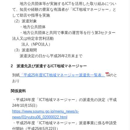
地方公共団体等が実施するICTを活用した取り組みについ
て、知見や経験の豊富な有識者が「ICT地域マネージャー」と
して助言や指導を実施
（2）派遣対象
・地方公共団体
・地方公共団体と共同で事業の運営等を行う第3セクター
法人又は特定非営利活動
法人（NPO法人）
（3）派遣期間
派遣決定の日から平成26年2月末まで
2 派遣先及び派遣するICT地域マネージャー
別紙
「平成25年度ICT地域マネージャー派遣先一覧表」
のと
おり
関係資料
・平成24年度「ICT地域マネージャー」の派遣先の決定（平成
24年10月15日）
https://www.soumu.go.jp/menu_news/s-
news/01ryutsu06_02000022.html
・平成25年度「ICT地域マネージャー」派遣事業に係る申請受
付開始（平成25年5月22日）