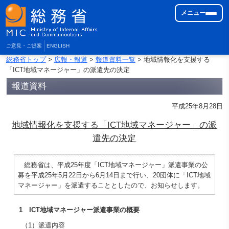
メニュー
ご意見・ご提案
ENGLISH
総務省トップ
>
広報・報道
>
報道資料一覧
> 地域情報化を支援する
「ICT地域マネージャー」の派遣先の決定
報道資料
平成25年8月28日
地域情報化を支援する「ICT地域マネージャー」の派
遣先の決定
総務省は、平成25年度「ICT地域マネージャー」派遣事業の公
募を平成25年5月22日から6月14日まで行い、20団体に「ICT地域
マネージャー」を派遣することとしたので、お知らせします。
1 ICT地域マネージャー派遣事業の概要
（1）派遣内容