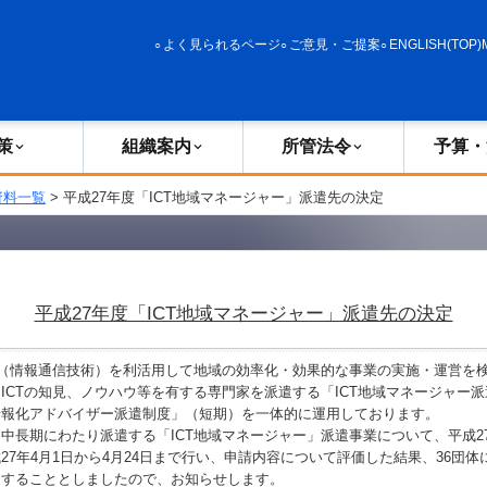
政策
組織案内
所管法令
予算・決算
よく見られるページ
ご意見・ご提案
ENGLISH(TOP)
策
組織案内
所管法令
予算・
資料一覧
> 平成27年度「ICT地域マネージャー」派遣先の決定
平成27年度「ICT地域マネージャー」派遣先の決定
T（情報通信技術）を利活用して地域の効率化・効果的な事業の実施・運営を
ICTの知見、ノウハウ等を有する専門家を派遣する「ICT地域マネージャー
情報化アドバイザー派遣制度」（短期）を一体的に運用しております。
長期にわたり派遣する「ICT地域マネージャー」派遣事業について、平成2
27年4月1日から4月24日まで行い、申請内容について評価した結果、36団体に
遣することとしましたので、お知らせします。