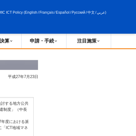
申請・手続
政策評価
MIC ICT Policy
(
English
/
Français
/
Español
/
Русский
/
中文
/
عربي
)
決算
申請・手続
注目施策
平成27年7月23日
検討する地方公共
派遣制度」（中長
7年度における派
「ICT地域マネ