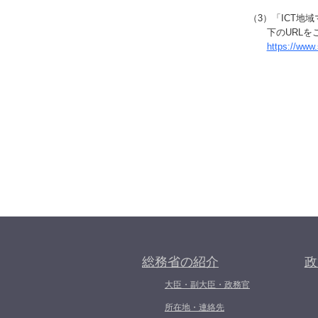
（3）「ICT
下のURLを
https://www
総務省の紹介
政
大臣・副大臣・政務官
所在地・連絡先