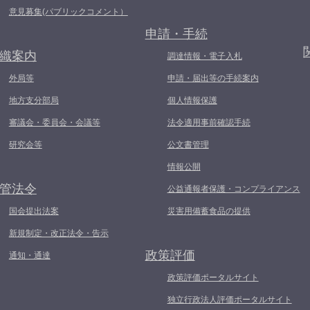
意見募集(パブリックコメント）
申請・手続
織案内
調達情報・電子入札
外局等
申請・届出等の手続案内
地方支分部局
個人情報保護
審議会・委員会・会議等
法令適用事前確認手続
研究会等
公文書管理
情報公開
管法令
公益通報者保護・コンプライアンス
国会提出法案
災害用備蓄食品の提供
新規制定・改正法令・告示
政策評価
通知・通達
政策評価ポータルサイト
独立行政法人評価ポータルサイト