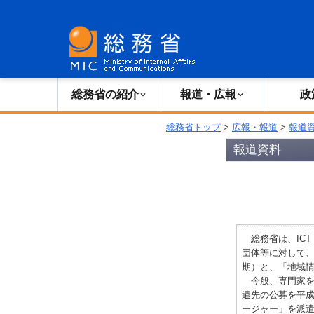
総務省の紹介
広報・報道
総務省の紹介
報道・広報
政
総務省トップ
>
広報・報道
>
報道
報道資料
総務省は、IC
団体等に対して、
期）と、「地域
今般、専門家を中
遣先の公募を平成
ージャー」を派