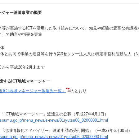
ネージャー派遣事業の概要
体等が実施するICTを活用した取り組みについて、知見や経験の豊富な有識者が
として助言や指導を実施
団体
団体と共同で事業の運営等を行う第3セクター法人又は特定非営利活動法人（N
から平成28年2月末まで
遣するICT地域マネージャー
度ICT地域マネージャー派遣先一覧」
のとおり
度「ICT地域マネージャー」派遣先の公募（平成27年4月1日）
.soumu.go.jp/menu_news/s-news/01ryutsu06_02000081.html
度『地域情報化アドバイザー』派遣申請の受付開始」（平成27年6月30日）
.soumu.go.jp/menu_news/s-news/01ryutsu06_02000090.html