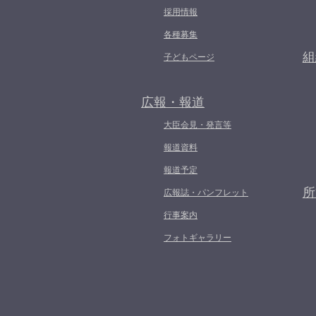
採用情報
各種募集
組
子どもページ
広報・報道
大臣会見・発言等
報道資料
報道予定
所
広報誌・パンフレット
行事案内
フォトギャラリー