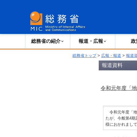
総務省の紹介
広報・報道
総務省の紹介
報道・広報
政
総務省トップ
>
広報・報道
>
報道
報道資料
令和元年度「地
令和元年度「地
たが、今般第4期
様におかれまし