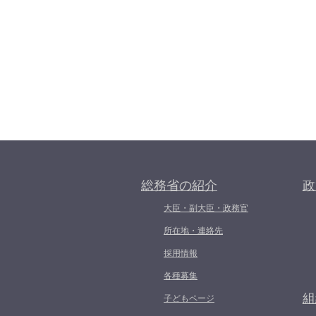
総務省の紹介
政
大臣・副大臣・政務官
所在地・連絡先
採用情報
各種募集
組
子どもページ