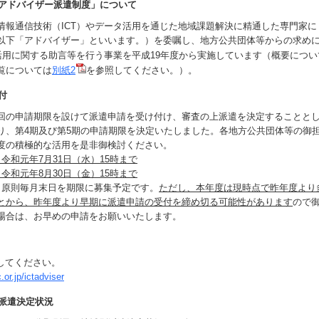
化アドバイザー派遣制度」について
報通信技術（ICT）やデータ活用を通じた地域課題解決に精通した専門家に
以下「アドバイザー」といいます。）を委嘱し、地方公共団体等からの求め
利活用に関する助言等を行う事業を平成19年度から実施しています（概要につい
覧については
別紙2
を参照してください。）。
付
の申請期限を設けて派遣申請を受け付け、審査の上派遣を決定することと
り、第4期及び第5期の申請期限を決定いたしました。各地方公共団体等の御
度の積極的な活用を是非御検討ください。
令和元年7月31日（水）15時まで
令和元年8月30日（金）15時まで
、原則毎月末日を期限に募集予定です。
ただし、本年度は現時点で昨年
度より
とから、昨年度より早期に派遣申請の受付を締
め切る可能性があります
ので
場合は、お早めの申請をお願いいたします。
照してください。
.or.jp/ictadviser
派遣決定状況