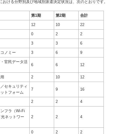
期における分野別及び地域別派遣決定状況は、次のとおりです。
第1期
第2期
合計
タ
12
10
22
0
2
2
3
3
6
エコノミー
3
6
9
画・官民データ活
6
6
12
活用
2
10
12
ム／セキュリティ
7
9
16
ラットフォーム
ド
2
2
4
フラ（Wi-Fi
G／光ネットワー
2
2
4
0
2
2