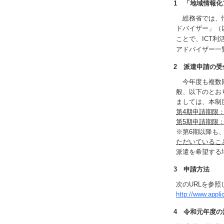
1 「地域情報
総務省では、情
ドバイザー」（
ことで、ICT
アドバイザー一
2 派遣申請の受
今年度も複数回
般、以下のとお
ましては、本制
第4期申請期限：
第5期申請期限：
※第6期以降も
ただいているこ
派遣を希望する
3 申請方法
次のURLを参
http://www.applic
4 令和元年度の