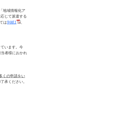
「地域情報化ア
に応じて派遣する
ては
別紙1
、
しています。今
担当者様におかれ
多くの申請をい
御了承ください。