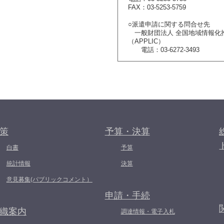
FAX：03-5253-5759
○派遣申請に関する問合せ先
一般財団法人 全国地域情報化
（APPLIC）
電話：03-6272-3493
策
予算・決算
白書
予算
統計情報
決算
意見募集(パブリックコメント）
申請・手続
織案内
調達情報・電子入札