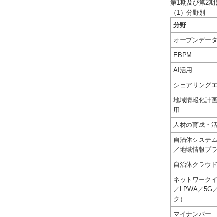
第1期及び第2
（1）分野別
分野
オープンデー
EBPM
AI活用
シェアリング
地域情報化計
用
人材の育成・
自治体システ
／地域情報プ
自治体クラウ
ネットワークイン
／LPWA／5
ク）
マイナンバー