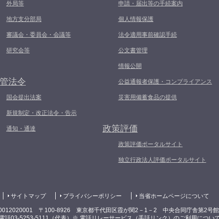
外局等
申請・届出等の手続案内
地方支分部局
個人情報保護
審議会・委員会・会議等
法令適用事前確認手続
研究会等
公文書管理
情報公開
管法令
公益通報者保護・コンプライアンス
国会提出法案
災害用備蓄食品の提供
新規制定・改正法令・告示
政策評価
通知・通達
政策評価ポータルサイト
独立行政法人評価ポータルサイト
サイトマップ
プライバシーポリシー
当省ホームページについて
0012020001 〒100-8926 東京都千代田区霞が関2－1－2 中央合同庁舎第2号
電話03-5253-5111（代表）
※ 電話リレーサービス（手話リンク）のご利用につい