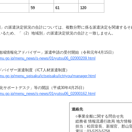
59
61
120
別」の派遣決定状況の合計については、複数分野に係る派遣決定を関連するそ
いるため、「（2）地域別」の派遣決定状況の合計と一致しません。
「地域情報化アドバイザー」派遣申請の受付開始（令和元年4月15日）
umu.go.jp/menu_news/s-news/01ryutsu06_02000209.html
ドバイザー派遣制度（ICT人材派遣制度）
mu.go.jp/menu_seisaku/ictseisaku/ictriyou/manager.html
性化サポートデスク」等の開設（平成30年4月25日）
umu.go.jp/menu_news/s-news/01ryutsu06_02000162.html
連絡先
○事業全般に関する問合せ先
総務省 情報流通行政局 地方情
担当：松田室長、新堀官、郡山
電話：03-5253-5758