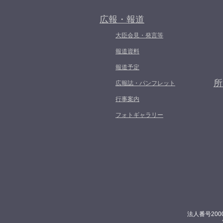
広報・報道
大臣会見・発言等
報道資料
報道予定
所
広報誌・パンフレット
行事案内
フォトギャラリー
法人番号200