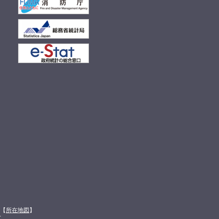
館【
所在地図
】
て