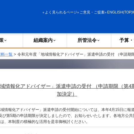
政策
組織案内
所管法令
予算・決算
よく見られるページ
ご意見・ご提案
ENGLISH(TOP)
策
組織案内
所管法令
予算・
資料一覧
> 令和元年度「地域情報化アドバイザー」派遣申請の受付 （申請期
域情報化アドバイザー」派遣申請の受付 （申請期限（第4
加決定）
域情報化アドバイザー」派遣申請の受付開始については、本年4月15日に報
及び第5期の申請期限が決定しましたので、お知らせいたします。各地方公共
ては、本制度の積極的な活用を是非御検討ください。