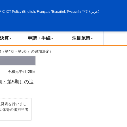
申請・手続
政策評価
MIC ICT Policy
(
English
/
Français
/
Español
/
Русский
/
中文
/
عربي
)
決算
申請・手続
注目施策
限（第4期・第5期）の追加決定）
令和元年6月28日
期・第5期）の追
道発表を行いまし
団体等の御担当者