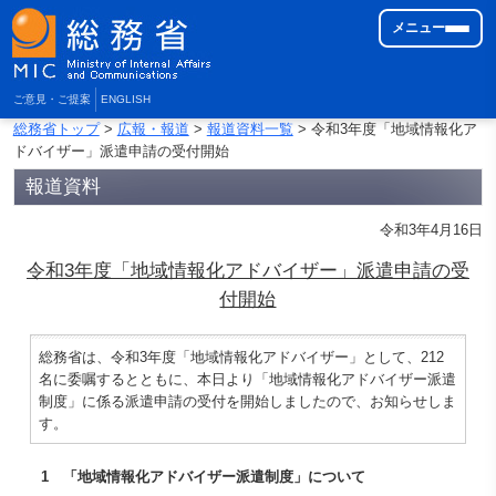
メニュー
ご意見・ご提案
ENGLISH
総務省トップ
>
広報・報道
>
報道資料一覧
> 令和3年度「地域情報化ア
ドバイザー」派遣申請の受付開始
報道資料
令和3年4月16日
令和3年度「地域情報化アドバイザー」派遣申請の受
付開始
総務省は、令和3年度「地域情報化アドバイザー」として、212
名に委嘱するとともに、本日より「地域情報化アドバイザー派遣
制度」に係る派遣申請の受付を開始しましたので、お知らせしま
す。
1 「地域情報化アドバイザー派遣制度」について