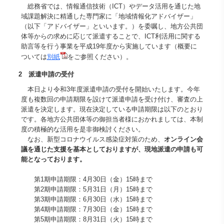
総務省では、情報通信技術（ICT）やデータ活用を通じた地
域課題解決に精通した専門家に「地域情報化アドバイザー」
（以下「アドバイザー」といいます。）を委嘱し、地方公共団
体等からの求めに応じて派遣することで、ICT利活用に関する
助言等を行う事業を平成19年度から実施しています（概要に
ついては
別紙
をご参照ください）。
2 派遣申請の受付
本日より令和3年度派遣申請の受付を開始いたします。今年
度も複数回の申請期限を設けて派遣申請を受け付け、審査の上
派遣を決定します。現在決定している申請期限は以下のとおり
です。各地方公共団体等の御担当者様におかれましては、本制
度の積極的な活用を是非御検討ください。
なお、新型コロナウイルス感染症対策のため、
オンライン会
議を通じた支援を基本としておりますが、現地派遣の申請も可
能となっております。
第1期申請期限：4月30日（金）15時まで
第2期申請期限：5月31日（月）15時まで
第3期申請期限：6月30日（水）15時まで
第4期申請期限：7月30日（金）15時まで
第5期申請期限：8月31日（火）15時まで