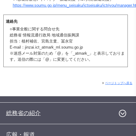
https://www.soumu.go.jp/menu_seisaku/ictseisaku/ictriyou/manager.h
連絡先
○事業全般に関する問合せ先
総務省 情報流通行政局 地域通信振興課
担当：植村補佐、宮島主査、冨永官
E-mail：jinzai.ict_atmark_ml.soumu.go.jp
※迷惑メール対策のため「@」を「_atmark_」と表示しておりま
す。送信の際には「@」に変更してください。
ページトップへ戻る
総務省の紹介
広報・報道