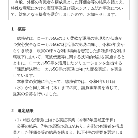
今般、外部の有識者を構成員とした評価会等の結果を踏まえ、
特殊な環境における実証事業及び端末システム試作事業につい
て、対象となる提案を選定しましたので、お知らせします。
1 概要
総務省は、ローカル5Gのより柔軟な運用の実現及び低廉か
つ安心安全なローカル5Gの利活用の実現に向け、令和2年度か
ら引き続き、現実の様々な利用場面を想定した多種多様な利用
環境下において、電波伝搬等に関する技術的検討を実施すると
ともに、ローカル5G等を活用したソリューションを創出する
「課題解決型ローカル5G等の実現に向けた開発実証」を実施
しています。
本事業の実施に当たって、総務省では、令和4年6月1日
（水）から同月30日（木）までの間、請負事業者を通じて、
提案の公募を行いました。
2 選定結果
（1）特殊な環境における実証事業（令和3年度補正予算）
公募の結果、7件の提案の提出があり、外部の有識者を構成
員とした評価会等の結果を踏まえ、以下4件の提案を選定しま