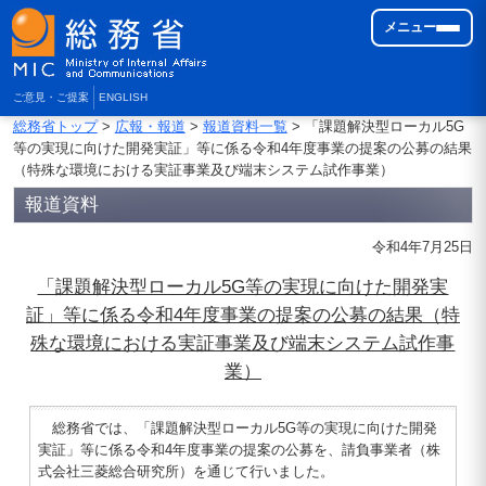
メニュー
ご意見・ご提案
ENGLISH
総務省トップ
>
広報・報道
>
報道資料一覧
> 「課題解決型ローカル5G
等の実現に向けた開発実証」等に係る令和4年度事業の提案の公募の結果
（特殊な環境における実証事業及び端末システム試作事業）
報道資料
令和4年7月25日
「課題解決型ローカル5G等の実現に向けた開発実
証」等に係る令和4年度事業の提案の公募の結果（特
殊な環境における実証事業及び端末システム試作事
業）
総務省では、「課題解決型ローカル5G等の実現に向けた開発
実証」等に係る令和4年度事業の提案の公募を、請負事業者（株
式会社三菱総合研究所）を通じて行いました。