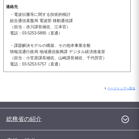
連絡先
・電波伝搬等に関する技術的検討
総合通信基盤局 電波部 移動通信課
（担当：赤川課長補佐、江本官）
電話：03-5253-5895（直通）
・課題解決モデルの構築、その他本事業全般
情報流通行政局 地域通信振興課 デジタル経済推進室
（担当：小笠原課長補佐、山崎課長補佐、千代田官）
電話：03-5253-5757（直通）
ページトップへ戻る
総務省の紹介