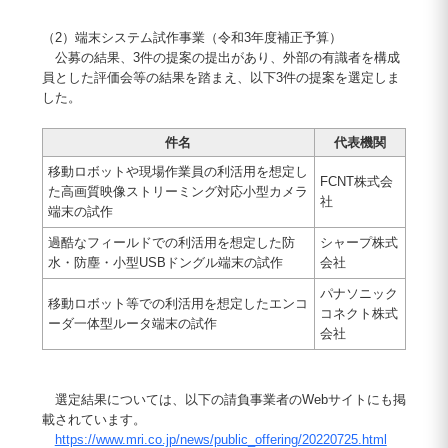
（2）端末システム試作事業（令和3年度補正予算）
公募の結果、3件の提案の提出があり、外部の有識者を構成
員とした評価会等の結果を踏まえ、以下3件の提案を選定しま
した。
件名
代表機関
移動ロボットや現場作業員の利活用を想定し
FCNT株式会
た高画質映像ストリーミング対応小型カメラ
社
端末の試作
過酷なフィールドでの利活用を想定した防
シャープ株式
水・防塵・小型USBドングル端末の試作
会社
パナソニック
移動ロボット等での利活用を想定したエンコ
コネクト株式
ーダ一体型ルータ端末の試作
会社
選定結果については、以下の請負事業者のWebサイトにも掲
載されています。
https://www.mri.co.jp/news/public_offering/20220725.html