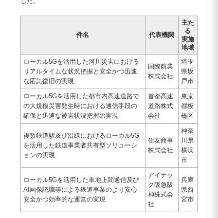
した。
主た
る
件名
代表機関
実施
地域
ローカル5Gを活用した河川災害における
埼玉
国際航業
リアルタイムな状況把握と安全かつ迅速
県坂
株式会社
な応急復旧の実現
戸市
ローカル5Gを活用した都市内高速道路で
首都高速
東京
の大規模災害発生時における通信手段の
道路株式
都板
確保と迅速な被害状況把握の実現
会社
橋区
神奈
複数鉄道駅及び沿線におけるローカル5G
住友商事
川県
を活用した鉄道事業者共有型ソリューシ
株式会社
横浜
ョンの実現
市
アイテッ
ローカル5Gを活用した車地上間通信及び
兵庫
ク阪急阪
AI画像認識等による鉄道事業のより安心
県西
神株式会
安全かつ効率的な運営の実現
宮市
社