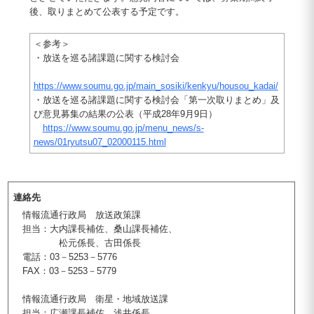
後、取りまとめて公表する予定です。
＜参考＞
・放送を巡る諸課題に関する検討会
https://www.soumu.go.jp/main_sosiki/kenkyu/housou_kadai/
・放送を巡る諸課題に関する検討会「第一次取りまとめ」及
び意見募集の結果の公表（平成28年9月9日）
https://www.soumu.go.jp/menu_news/s-
news/01ryutsu07_02000115.html
連絡先
情報流通行政局 放送政策課
担当：大内課長補佐、桑山課長補佐、
松元係長、古田係長
電話：03－5253－5776
FAX：03－5253－5779
情報流通行政局 衛星・地域放送課
担当：広瀬課長補佐、浅井係長