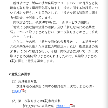
総務省では、近年の技術発展やブロードバンドの普及など視
聴者を取り巻く環境変化等を踏まえ、放送に関する諸課題につ
いて検討を行うことを目的として、「放送を巡る諸課題に関す
る検討会」を開催しています。
同検討会では、平成28年9月に、「新サービスの展開」、
「地域に必要な情報流通の確保」及び「新たな時代の公共放
送」について取りまとめを行い、第一次取りまとめとして公表
したところです。
さらに、その後、「新たな時代の公共放送」、「放送サービ
スの未来像を見据えた周波数の有効活用」及び「衛星放送の未
来像」について検討を行い、今般、同検討会において、第二次
取りまとめ(案)が取りまとめられましたので、当該取りまとめ
(案)に関して意見を募集します。
2 意見公募要領
（1）意見募集対象
放送を巡る諸課題に関する検討会第二次取りまとめ(案)
（
別紙1
）
（2）第二次取りまとめ(案)参考資料
・新たな時代の公共放送（
別紙2－1
）