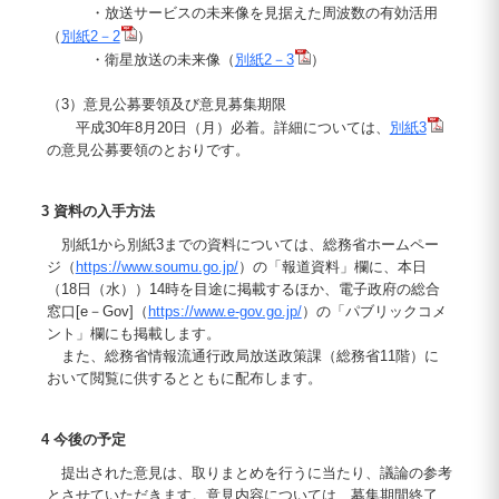
・放送サービスの未来像を見据えた周波数の有効活用
（
別紙2－2
）
・衛星放送の未来像（
別紙2－3
）
（3）意見公募要領及び意見募集期限
平成30年8月20日（月）必着。詳細については、
別紙3
の意見公募要領のとおりです。
3 資料の入手方法
別紙1から別紙3までの資料については、総務省ホームペー
ジ（
https://www.soumu.go.jp/
）の「報道資料」欄に、本日
（18日（水））14時を目途に掲載するほか、電子政府の総合
窓口[e－Gov]（
https://www.e-gov.go.jp/
）の「パブリックコメ
ント」欄にも掲載します。
また、総務省情報流通行政局放送政策課（総務省11階）に
おいて閲覧に供するとともに配布します。
4 今後の予定
提出された意見は、取りまとめを行うに当たり、議論の参考
とさせていただきます。意見内容については、募集期間終了