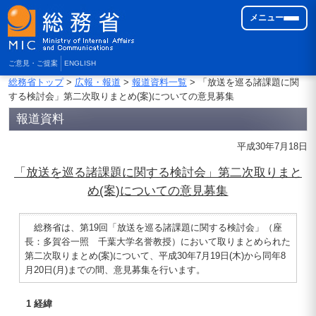
メニュー
ご意見・ご提案
ENGLISH
総務省トップ
>
広報・報道
>
報道資料一覧
> 「放送を巡る諸課題に関
する検討会」第二次取りまとめ(案)についての意見募集
報道資料
平成30年7月18日
「放送を巡る諸課題に関する検討会」第二次取りまと
め(案)についての意見募集
総務省は、第19回「放送を巡る諸課題に関する検討会」（座
長：多賀谷一照 千葉大学名誉教授）において取りまとめられた
第二次取りまとめ(案)について、平成30年7月19日(木)から同年8
月20日(月)までの間、意見募集を行います。
1 経緯