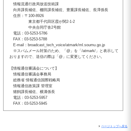
情報流通行政局放送技術課
向井課長補佐、棚田課長補佐、豊重課長補佐、長澤係長
住所：〒100-8926
東京都千代田区霞が関2-1-2
中央合同庁舎2号館
電話：03-5253-5786
FAX：03-5253-5788
E-mail：broadcast_tech_voice/atmark/ml.soumu.go.jp
※スパムメール対策のため、「@」を「/atmark/」と表示して
おりますので、送信の際は「@」に変更してください。
【情報通信審議会について】
情報通信審議会事務局
総務省 情報通信国際戦略局
情報通信政策課 管理室
猪飼課長補佐、横溝係長
電話：03-5253-5957
FAX：03-5253-5945
ページトップへ戻る