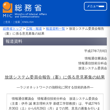
メニュー
ご意見・ご提案
ENGLISH
総務省トップ
>
広報・報道
>
報道資料一覧
> 放送システム委員会報告
（案）に係る意見募集の結果
報道資料
平成27年7月8日
情報通信審議会
情報通信技術分科会
放送システム委員会
放送システム委員会報告（案）に係る意見募集の結果
―ラジオネットワークの強靱化に関する技術的条件―
情報通信審議会 情報通信技術分科会 放送システム委員会
（主査：伊丹 誠 東京理科大学 基礎工学部教授）は、平成27年5
月30日（土）から6月29日（月）までの間、意見の募集を行いま