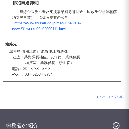
【関係報道資料】
・「無線システム普及支援事業費等補助金（民放ラジオ難聴解
消支援事業）」に係る提案の公募
https://www.soumu.go.jp/menu_news/s-
news/01ryutsu09_02000111.html
連絡先
総務省 情報流通行政局 地上放送課
（担当：茅野課長補佐、安倍第一業務係長、
榊原第二業務係長、砂川官）
電話：03－5253－5793
FAX ：03－5253－5794
ページトップへ戻る
総務省の紹介