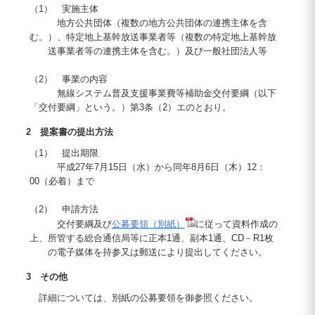
（1） 実施主体
地方公共団体（複数の地方公共団体の連携主体を含
む。）、特定地上基幹放送事業者等（複数の特定地上基幹放
送事業者等の連携主体を含む。）及び一般社団法人等
（2） 事業の内容
無線システム普及支援事業費等補助金交付要綱（以下
「交付要綱」という。）第3条（2）エのとおり。
2 提案書の提出方法
（1） 提出期限
平成27年7月15日（水）から同年8月6日（木）12：
00（必着）まで
（2） 申請方法
交付要綱及び
公募要領（別紙）
に従って資料作成の
上、所管する総合通信局等に正本1通、副本1通、CD－R1枚
の電子媒体を持参又は郵送により提出してください。
3 その他
詳細については、別紙の公募要領を御参照ください。