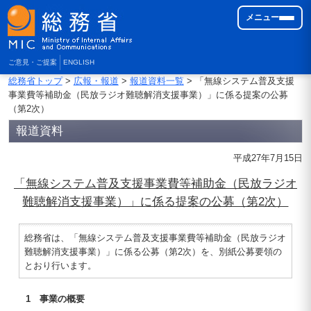
メニュー
ご意見・ご提案
ENGLISH
総務省トップ
>
広報・報道
>
報道資料一覧
> 「無線システム普及支援
事業費等補助金（民放ラジオ難聴解消支援事業）」に係る提案の公募
（第2次）
報道資料
平成27年7月15日
「無線システム普及支援事業費等補助金（民放ラジオ
難聴解消支援事業）」に係る提案の公募（第2次）
総務省は、「無線システム普及支援事業費等補助金（民放ラジオ
難聴解消支援事業）」に係る公募（第2次）を、別紙公募要領の
とおり行います。
1 事業の概要