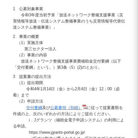
1 公募対象事業
令和3年度当初予算「放送ネットワーク整備支援事業（災
害情報等放送・伝送システム整備事業のうち災害情報等代替伝
送システム整備事業）」
2 事業の概要
（1）実施主体
第三セクター法人
（2）事業の内容
放送ネットワーク整備支援事業費補助金交付要綱（以下
「交付要綱」という。）第3条（5）(2)のとおり。
3 提案書の提出方法
（1）提出期限
令和4年1月14日（金）から2月4日（金）12：00（必
着）まで
（2）申請方法
交付要綱
及び
公募要領（別紙）
に従って提案書類を
作成の上、次のいずれかの方法によりご提出ください。
i．Jグランツ（補助金電子申請システム）の利用によ
る申請。
https://www.jgrants-portal.go.jp/