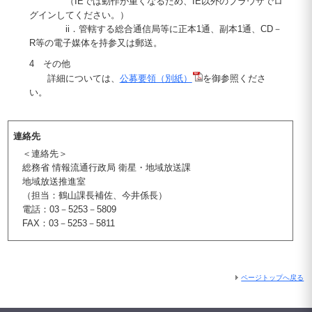
（IEでは動作が重くなるため、IE以外のブラウザでロ
グインしてください。）
ii．管轄する総合通信局等に正本1通、副本1通、CD－
R等の電子媒体を持参又は郵送。
4 その他
詳細については、
公募要領（別紙）
を御参照くださ
い。
連絡先
＜連絡先＞
総務省 情報流通行政局 衛星・地域放送課
地域放送推進室
（担当：鶴山課長補佐、今井係長）
電話：03－5253－5809
FAX：03－5253－5811
ページトップへ戻る