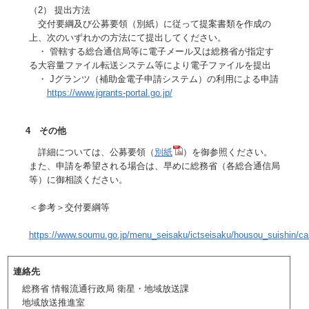
（2）
提出方法
交付要綱及び公募要領（別紙）に従って提案書類を作成の
上、次のいずれかの方法にて提出してください。
・ 管轄する総合通信局等に電子メール又は総務省が指定す
る大容量ファイル転送システム等により電子ファイルを提出
・ Jグランツ（補助金電子申請システム）の利用による申請
https://www.jgrants-portal.go.jp/
4 その他
詳細については、公募要領（
別紙
）を御参照ください。
また、申請を希望される場合は、早めに総務省（各総合通信局
等）に御相談ください。
＜参考＞交付要綱等
https://www.soumu.go.jp/menu_seisaku/ictseisaku/housou_suishin/ca
連絡先
総務省 情報流通行政局 衛星・地域放送課
地域放送推進室