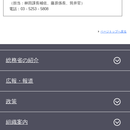
（担当：林田課長補佐、藤原係長、筒井官）
電話：03－5253－5808
ページトップへ戻る
総務省の紹介
広報・報道
政策
組織案内