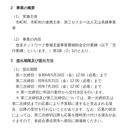
2 事業の概要
（1）
実施主体
市町村、市町村の連携主体、第三セクター法人又は承継事業
者
（2）
事業の内容
放送ネットワーク整備支援事業費補助金交付要綱（以下「交
付要綱」といいます。）第3条（2）1のとおり。
3 提出期限及び提出方法
（1）
提出期限
第一次締切：令和6年5月24日（金）12:00（必着）まで
第二次締切：同年6月21日（金）12:00（必着）まで
第三次締切：同年7月19日（金）12:00（必着）まで
※
第一次締切に申請の案件から交付決定を行います。
※
第二次締切及び第三次締切については、第一次締切又は
第二次締切までの応募により予算額に達すると見込まれる場
合、以降の受付を行わないことがあります。なお、応募の状況
によっては、第三次締切以降も応募を随時受け付ける場合があ
りますので、各総合通信局等へ個別に御連絡ください。