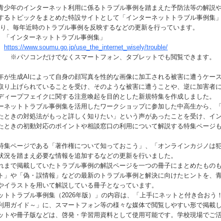
少年のインターネット利用に係るトラブル事例を踏まえた予防法等の解説
するトピックをまとめた特設サイトとして「インターネットトラブル事例集」を
おり、毎年近時のトラブル事例を反映するなどの更新を行っています。
「インターネットトラブル事例集」
https://www.soumu.go.jp/use_the_internet_wisely/trouble/
だけでなくスマートフォン、タブレットでも閲覧できます。
が生成AIによって自身の顔写真を性的な画像に加工される被害に遭うケー
取り上げられていることを受け、そのような被害に遭うことや、逆に加害者
ディープフェイクに関する注意喚起を目的とした新規特集を作成しました。
ネットトラブル事例集を活用したワークショップに参加した中高生から、
たときの対処法がもっと詳しく知りたい」という声があったことを受け、イ
たときの初動対応のポイントや相談窓口の利用について解説する特集ページ
特集ページである「著作権について知っておこう」、「オンラインカジノは
状況を踏まえ必要な情報を追加するなどの更新を行いました。
まで掲載していたトラブル事例の解説ページを一つの冊子にまとめたもの
ト」や「偽・誤情報」などの最新のトラブル事例と解決に向けたヒントを、
やイラストを用いて解説している冊子となっています。
トトラブル事例集（2026年版）」の内容は、「上手にネットと付き合おう
利用ガイド～」に、スマートフォン等の様々な媒体で閲覧しやすい形で掲載
ットや冊子版などは、啓発・学習用資料として使用可能です。学校現場でご