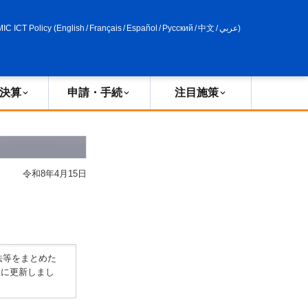
申請・手続
政策評価
MIC ICT Policy
(
English
/
Français
/
Español
/
Русский
/
中文
/
عربي
)
決算
申請・手続
注目施策
令和8年4月15日
法等をまとめた
版に更新しまし