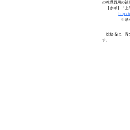
の教職員用の補
【参考】「上手
https:
※動画コン
総務省は、青少
す。