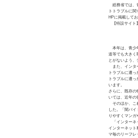
総務省では、青
トトラブルに関
HPに掲載して
【特設サイト】
※パソコン
本年は、青少年
道等でも大きく
とがないよう、
また、インター
トラブルに遭っ
トラブルに遭っ
います。
さらに、既存の
いては、近年の
そのほか、これ
した。「闇バイ
りやすくマンガ
「インターネッ
インターネット
マ毎のリーフレ