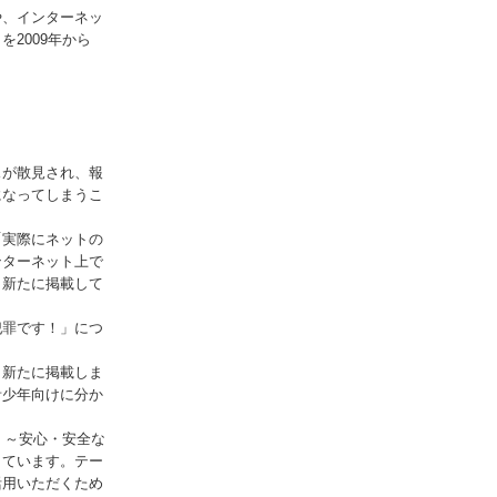
や、インターネッ
2009年から
スが散見され、報
になってしまうこ
「実際にネットの
ンターネット上で
も新たに掲載して
犯罪です！」につ
も新たに掲載しま
青少年向けに分か
！～安心・安全な
しています。テー
活用いただくため