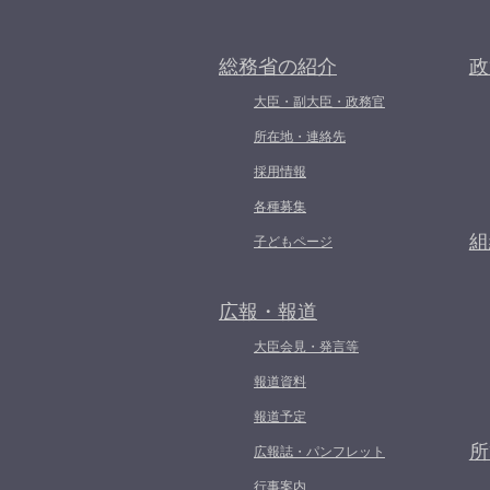
総務省の紹介
政
大臣・副大臣・政務官
所在地・連絡先
採用情報
各種募集
組
子どもページ
広報・報道
大臣会見・発言等
報道資料
報道予定
所
広報誌・パンフレット
行事案内