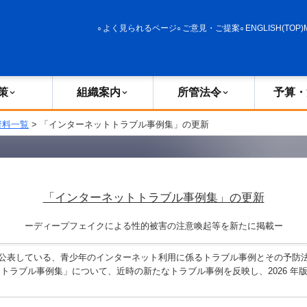
政策
組織案内
所管法令
予算・決算
よく見られるページ
ご意見・ご提案
ENGLISH(TOP)
策
組織案内
所管法令
予算・
資料一覧
> 「インターネットトラブル事例集」の更新
「インターネットトラブル事例集」の更新
ーディープフェイクによる性的被害の注意喚起等を新たに掲載ー
で公表している、青少年のインターネット利用に係るトラブル事例とその予防
トラブル事例集」について、近時の新たなトラブル事例を反映し、2026 年