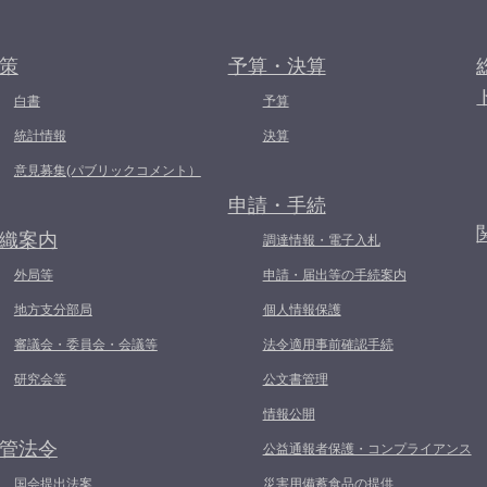
策
予算・決算
白書
予算
統計情報
決算
意見募集(パブリックコメント）
申請・手続
織案内
調達情報・電子入札
外局等
申請・届出等の手続案内
地方支分部局
個人情報保護
審議会・委員会・会議等
法令適用事前確認手続
研究会等
公文書管理
情報公開
管法令
公益通報者保護・コンプライアンス
国会提出法案
災害用備蓄食品の提供