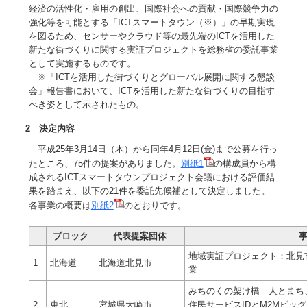
経済の活性化・雇用の創出、国際社会への貢献・国際競争力の
強化等を可能とする「ICTスマートタウン（※）」の早期実現
を図るため、センサーやクラウド等の最先端のICTを活用した
新たな街づくりに関する実証プロジェクトを総務省の委託事業
として実施するものです。
※「ICTを活用した街づくりとグローバル展開に関する懇談
会」報告書において、ICTを活用した新たな街づくりの目指す
べき姿として示されたもの。
2 決定内容
平成25年3月14日（木）から同年4月12日(金)まで公募を行っ
たところ、75件の提案がありました。
別紙1
の構成員から構
成されるICTスマートタウンプロジェクト会議における評価結
果を踏まえ、以下の21件を委託先候補として決定しました。
各事業の概要は
別紙2
のとおりです。
ブロック
代表提案団体
地域実証プロジェクト：北見市
1
北海道
北海道北見市
業
みちのくの架け橋 人とまち
2
東北
宮城県大崎市
住民サービスIDとM2Mビッ