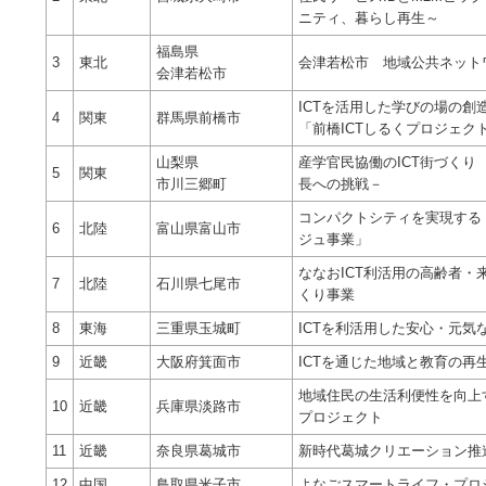
ニティ、暮らし再生～
福島県
3
東北
会津若松市 地域公共ネット
会津若松市
ICTを活用した学びの場の
4
関東
群馬県前橋市
「前橋ICTしるくプロジェク
山梨県
産学官民協働のICT街づく
5
関東
市川三郷町
長への挑戦－
コンパクトシティを実現する
6
北陸
富山県富山市
ジュ事業」
ななおICT利活用の高齢者
7
北陸
石川県七尾市
くり事業
8
東海
三重県玉城町
ICTを利活用した安心・元気
9
近畿
大阪府箕面市
ICTを通じた地域と教育の再
地域住民の生活利便性を向上
10
近畿
兵庫県淡路市
プロジェクト
11
近畿
奈良県葛城市
新時代葛城クリエーション推
12
中国
鳥取県米子市
よなごスマートライフ・プロ