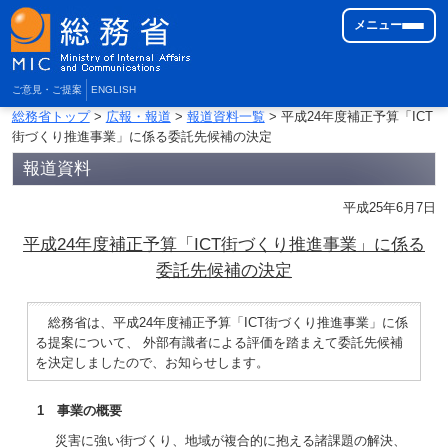
メニュー
ご意見・ご提案
ENGLISH
総務省トップ
>
広報・報道
>
報道資料一覧
> 平成24年度補正予算「ICT
街づくり推進事業」に係る委託先候補の決定
報道資料
平成25年6月7日
平成24年度補正予算「ICT街づくり推進事業」に係る
委託先候補の決定
総務省は、平成24年度補正予算「ICT街づくり推進事業」に係
る提案について、 外部有識者による評価を踏まえて委託先候補
を決定しましたので、お知らせします。
1 事業の概要
災害に強い街づくり、地域が複合的に抱える諸課題の解決、