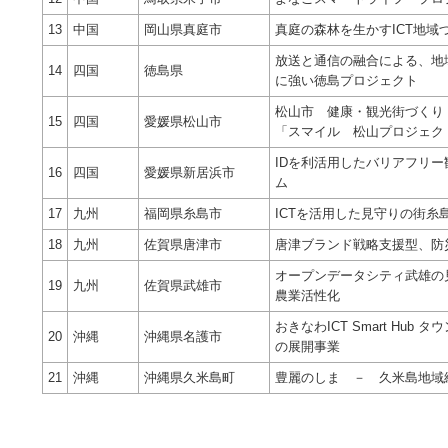
13
中国
岡山県真庭市
真庭の森林を生かすICT地域
放送と通信の融合による、地
14
四国
徳島県
に強い徳島プロジェクト
松山市 健康・観光街づくり
15
四国
愛媛県松山市
「スマイル 松山プロジェク
IDを利活用したバリアフリ
16
四国
愛媛県新居浜市
ム
17
九州
福岡県糸島市
ICTを活用した見守りの街糸
18
九州
佐賀県唐津市
唐津ブランド戦略支援型、防
オープンデータシティ武雄の
19
九州
佐賀県武雄市
農業活性化
おきなわICT Smart Hub
20
沖縄
沖縄県名護市
の展開事業
21
沖縄
沖縄県久米島町
豊麗のしま － 久米島地域