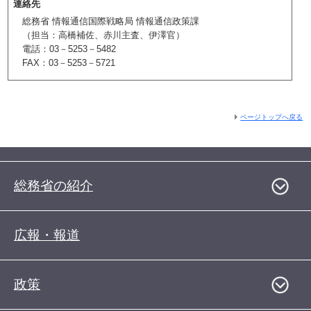
連絡先
総務省 情報通信国際戦略局 情報通信政策課
（担当：高橋補佐、赤川主査、伊澤官）
電話：03－5253－5482
FAX：03－5253－5721
ページトップへ戻る
総務省の紹介
広報・報道
政策