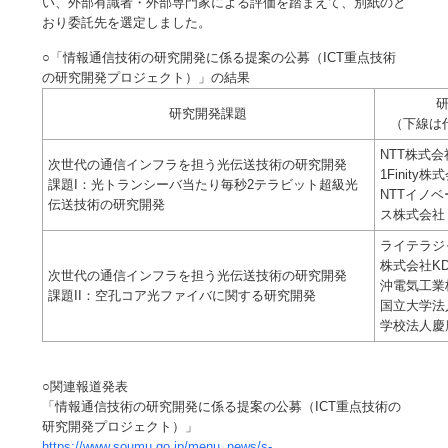
い、外部有識者・外部専門家による評価を踏まえて、別紙のと
おり委託先を選定しました。
○「情報通信技術の研究開発に係る提案の公募（ICT重点技術
の研究開発プロジェクト）」の結果
研究開発課題
（下線は
NTT株式会
次世代の通信インフラを担う光伝送技術の研究開発
1Finity株
課題I：光トランシーバ当たり毎秒2テラビット超級光
NTTイノ
伝送技術の研究開発
ス株式会社
ライテラジ
株式会社K
次世代の通信インフラを担う光伝送技術の研究開発
沖電気工業
課題II：空孔コア光ファイバに関する研究開発
国立大学法
学校法人慶
○関連報道発表
「情報通信技術の研究開発に係る提案の公募（ICT重点技術の
研究開発プロジェクト）」
https://www.soumu.go.jp/menu_news/s-