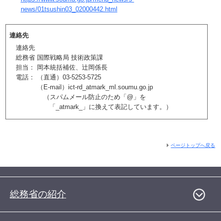
news/01tsushin03_02000442.html
連絡先
連絡先
総務省 国際戦略局 技術政策課
担当： 岡本統括補佐、辻岡係長
電話： （直通）03‐5253‐5725
（E-mail）ict-rd_atmark_ml.soumu.go.jp
（スパムメール防止のため「@」を
「_atmark_」に換えて表記しています。）
ページトップへ戻る
総務省の紹介