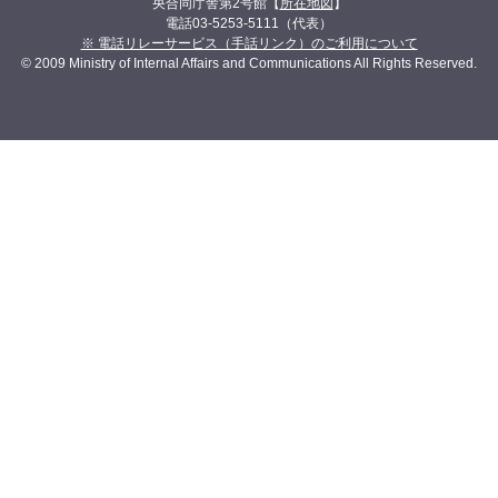
央合同庁舎第2号館【
所在地図
】
電話03-5253-5111（代表）
※ 電話リレーサービス（手話リンク）のご利用について
© 2009 Ministry of Internal Affairs and Communications All Rights Reserved.