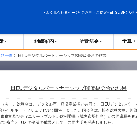
政策
組織案内
所管法令
予算・決算
よく見られるページ
ご意見・ご提案
ENGLISH(TOP)
策
組織案内
所管法令
予算・
資料一覧
> 日EUデジタルパートナーシップ閣僚級会合の結果
日EUデジタルパートナーシップ閣僚級会合の結果
日（火）、総務省は、デジタル庁、経済産業省と共同で、日EUデジタルパー
会合をベルギー・ブリュッセルで開催しました。同会合は、松本総務大臣、河
臣政務官及びティエリー・ブルトン欧州委員（域内市場担当）が共同議長を務
の3省庁とEUとの議論の成果として、共同声明を発表しました。