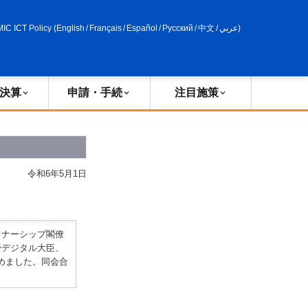
申請・手続
政策評価
MIC ICT Policy
(
English
/
Français
/
Español
/
Русский
/
中文
/
عربي
)
決算
申請・手続
注目施策
令和6年5月1日
トナーシップ閣僚
野デジタル大臣、
めました。同会合