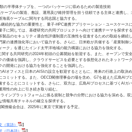
類の半導体チップを、一つのパッケージに収めるための製造技術
底ケーブルの製造、敷設、運用及び維持管理を担う信頼できる主体と連携し、
断海底ケーブルに関与する同志国と協力する。
する継続的な協力の重要性と、量子-HPC連携アプリケーション・ユースケース
量子に関しては、基礎研究の共同プロジェクトへ向けて連携テーマを探求す
oT等製品のセキュリティ適合性評価制度の互換性を促進するための取組を継続
門家の連携強化等において協力する。さらに、日米欧が共催する「産業制御
ィーク」を通じたインド太平洋地域の能力構築における協力を強化する。
Gに関する共同研究の2024年初頭の公募開始を歓迎する。また、オープンで安
クの価値を強調し、クラウドサービスを必要とする仮想化されたネットワー
クの開発における協力を強化することを強調した。
のAIオフィスと日本のAISIの設立を歓迎するとともに、将来の行政上の取決
にコミットする。また、OECD閣僚理事会の場を含め、G7を超えた広島AIプ
速することにコミットする。さらに、双方は、広島AIプロセスに基づくAIガ
運用性の向上に引き続き取り組む。
ンラインプラットフォームに係る規制と競争の分野における協力を深める。双
な情報共有チャネルの確立を探求する。
回閣僚級会合は、2025年に東京で実施する予定。
文（英語）
】
訳（日本語）
】