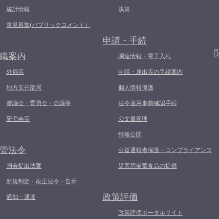
統計情報
決算
意見募集(パブリックコメント）
申請・手続
織案内
調達情報・電子入札
外局等
申請・届出等の手続案内
地方支分部局
個人情報保護
審議会・委員会・会議等
法令適用事前確認手続
研究会等
公文書管理
情報公開
管法令
公益通報者保護・コンプライアンス
国会提出法案
災害用備蓄食品の提供
新規制定・改正法令・告示
政策評価
通知・通達
政策評価ポータルサイト