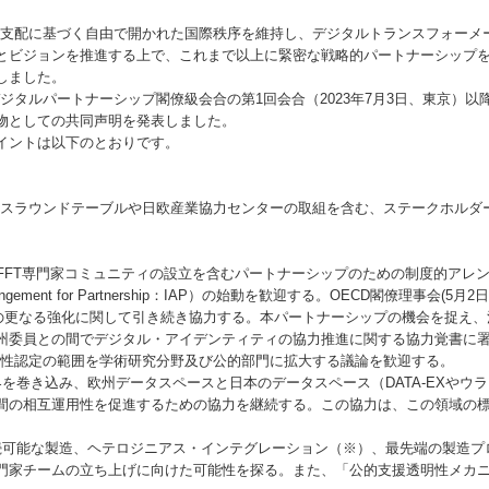
支配に基づく自由で開かれた国際秩序を維持し、デジタルトランスフォーメ
とビジョンを推進する上で、これまで以上に緊密な戦略的パートナーシップ
しました。
ジタルパートナーシップ閣僚級会合の第1回会合（2023年7月3日、東京）以
物としての共同声明を発表しました。
ントは以下のとおりです。
スラウンドテーブルや日欧産業協力センターの取組を含む、ステークホルダ
DFFT専門家コミュニティの設立を含むパートナーシップのための制度的アレン
al Arrangement for Partnership：IAP）の始動を歓迎する。OECD閣僚理事会(
Pの更なる強化に関して引き続き協力する。本パートナーシップの機会を捉え
州委員との間でデジタル・アイデンティティの協力推進に関する協力覚書に
分性認定の範囲を学術研究分野及び公的部門に拡大する議論を歓迎する。
界を巻き込み、欧州データスペースと日本のデータスペース（DATA-EXやウ
間の相互運用性を促進するための協力を継続する。この協力は、この領域の
続可能な製造、ヘテロジニアス・インテグレーション（※）、最先端の製造プ
門家チームの立ち上げに向けた可能性を探る。また、「公的支援透明性メカ