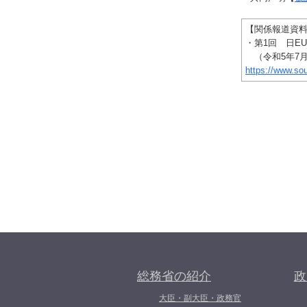
【関係報道資
・第1回 日E
（令和5年7月
https://www.s
総務省の紹介
政
大臣・副大臣・政務官