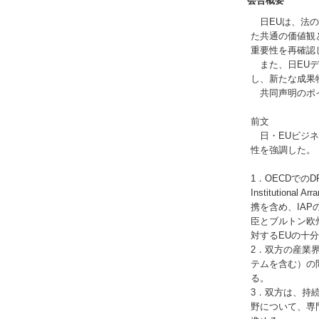
会合概要
日EUは、法の
た共通の価値観
重要性を再確認
また、日EUデ
し、新たな成果
共同声明のポイ
前文
日・EUビジネ
性を強調した。
1．OECDでの
Institution
携を含め、IA
臣とブルトン欧
対するEUの十
2．双方の産業
テムを含む）の
る。
3．双方は、持
野について、専