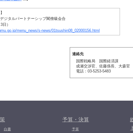
料】
Uデジタルパートナーシップ閣僚級会合
3日）
oumu.go.jp/menu_news/s-news/01tsushin08_02000156.html
連絡先
国際戦略局 国際経済課
成瀬交渉官、佐藤係長、大森官
電話：03-5253-5483
策
予算・決算
白書
予算