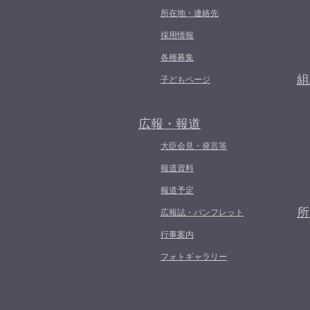
所在地・連絡先
採用情報
各種募集
組
子どもページ
広報・報道
大臣会見・発言等
報道資料
報道予定
所
広報誌・パンフレット
行事案内
フォトギャラリー