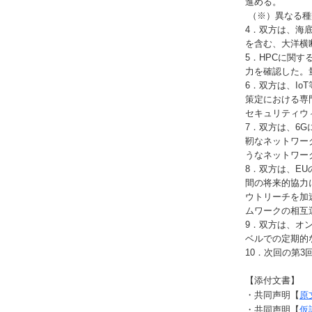
進める。
（※）異なる種
4．双方は、海
を含む、大洋横
5．HPCに関
力を確認した。
6．双方は、I
策定における専
セキュリティウ
7．双方は、6
靭なネットワー
うなネットワー
8．双方は、EU
間の将来的協力
ウトリーチを加
ムワークの相互
9．双方は、オ
ベルでの定期的
10．次回の第3
【添付文書】
・共同声明【
原
・共同声明【
仮