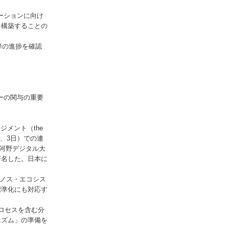
ーションに向け
を構築することの
降の進捗を確認
ーの関与の重要
ジメント（the
5月2日、3日）での連
、河野デジタル大
署名した。日本に
ラノス・エコシス
標準化にも対応す
ロセスを含む分
ニズム」の準備を