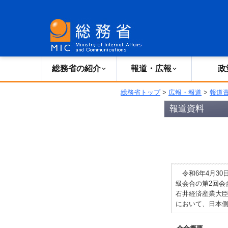
総務省の紹介
広報・報道
総務省の紹介
報道・広報
政
総務省トップ
>
広報・報道
>
報道
報道資料
令和6年4月30
級会合の第2回
石井経済産業大
において、日本側