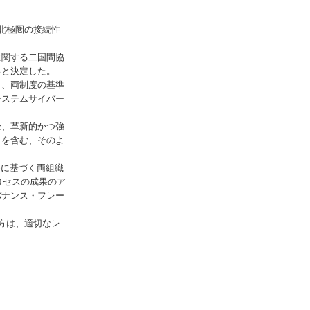
北極圏の接続性
に関する二国間協
ると決定した。
し、両制度の基準
システムサイバー
全、革新的かつ強
クを含む、そのよ
めに基づく両組織
ロセスの成果のア
バナンス・フレー
方は、適切なレ