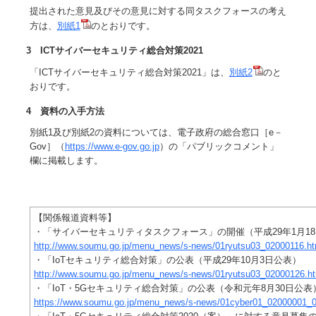
提出された意見及びその意見に対する同タスクフォースの考え
方は、
別紙1
のとおりです。
3 ICTサイバーセキュリティ総合対策2021
「ICTサイバーセキュリティ総合対策2021」は、
別紙2
のと
おりです。
4 資料の入手方法
別紙1及び別紙2の資料については、電子政府の総合窓口［e－
Gov］（
https://www.e-gov.go.jp
）の「パブリックコメント」
欄に掲載します。
【関係報道資料等】
・「サイバーセキュリティタスクフォース」の開催（平成29年1月1
http://www.soumu.go.jp/menu_news/s-news/01ryutsu03_02000116.ht
・「IoTセキュリティ総合対策」の公表（平成29年10月3日公表）
http://www.soumu.go.jp/menu_news/s-news/01ryutsu03_02000126.ht
・「IoT・5Gセキュリティ総合対策」の公表（令和元年8月30日公表
https://www.soumu.go.jp/menu_news/s-news/01cyber01_02000001_0