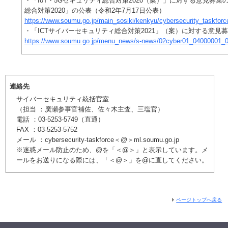
・「IoT・5Gセキュリティ総合対策2020（案）」に対する意見募集の
総合対策2020」の公表（令和2年7月17日公表）
https://www.soumu.go.jp/main_sosiki/kenkyu/cybersecurity_taskfo
・「ICTサイバーセキュリティ総合対策2021」（案）に対する意見募
https://www.soumu.go.jp/menu_news/s-news/02cyber01_04000001_0
連絡先
サイバーセキュリティ統括官室
（担当 ：廣瀬参事官補佐、佐々木主査、三塩官）
電話 ：03-5253-5749（直通）
FAX ：03-5253-5752
メール ：cybersecurity-taskforce＜@＞ml.soumu.go.jp
※迷惑メール防止のため、@を「＜@＞」と表示しています。メ
ールをお送りになる際には、「＜@＞」を@に直してください。
ページトップへ戻る