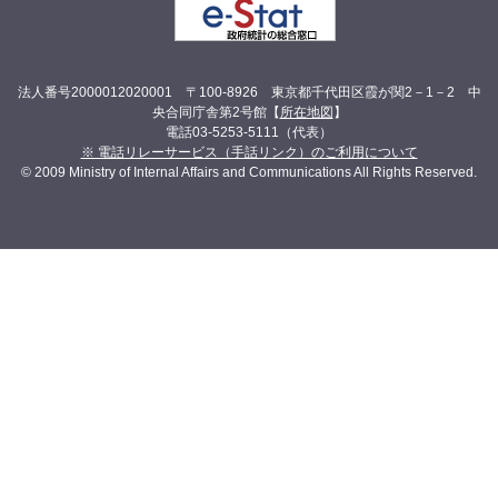
法人番号2000012020001 〒100-8926 東京都千代田区霞が関2－1－2 中
央合同庁舎第2号館【
所在地図
】
電話03-5253-5111（代表）
※ 電話リレーサービス（手話リンク）のご利用について
© 2009 Ministry of Internal Affairs and Communications All Rights Reserved.