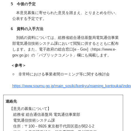
5 今後の予定
本意見募集に寄せられた意見を踏まえ、とりまとめを行い、
公表する予定です。
6 資料の入手方法
別紙の資料については、総務省総合通信基盤局電気通信事業
部電気通信技術システム課において閲覧に供するとともに配布
します。また、電子政府の総合窓口[e－Gov]（https://www.e-
gov.go.jp）の「パブリックコメント」欄にも掲載します。
＜参考＞
○ 非常時における事業者間ローミング等に関する検討会
https://www.soumu.go.jp/main_sosiki/kenkyu/roaming_kentoukai/inde
連絡先
【意見の募集について】
総務省 総合通信基盤局 電気通信事業部
電気通信技術システム課
住所：〒100－8926 東京都千代田区霞が関2-1-2