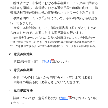
総務省では、非常時における事業者間ローミング等に関する
検討会を開催し、非常時における通信手段の確保に向けて、携
帯電話利用者が臨時に他の事業者のネットワークを利用する
※
「事業者間ローミング
」等について、令和4年9月から検討を
行ってきました。
今般、本検討会において、第3次報告書（案）がとりまとめ
られましたので、本案に対する意見募集を行います。
※事業者間ローミングとは、災害や設備故障等によって携帯電話サー
ビスに障害が発生したとき、携帯電話利用者が臨時に他の事業者のネット
ワークを利用できるようにする事業者間ネットワーク相互利用の仕組み。
2 意見募集対象
第3次報告書（案）（
別紙1
のとおり）
3 意見募集期間
令和6年4月5日（金）から同年5月9日（木）まで（必着）
※郵送の場合も同日必着とさせていただきます。
4 意見提出方法
詳細については、意見公募要領（
別紙2
のとおり）を御覧
ください。