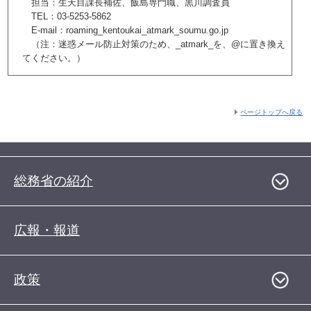
担当：生天目課長補佐、飯島専門職、黒川調査員
TEL：03-5253-5862
E-mail：roaming_kentoukai_atmark_soumu.go.jp
（注：迷惑メール防止対策のため、_atmark_を、@に置き換え
てください。）
ページトップへ戻る
総務省の紹介
広報・報道
政策