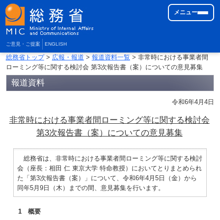
メニュー
ご意見・ご提案
ENGLISH
総務省トップ
>
広報・報道
>
報道資料一覧
> 非常時における事業者間
ローミング等に関する検討会 第3次報告書（案）についての意見募集
報道資料
令和6年4月4日
非常時における事業者間ローミング等に関する検討会
第3次報告書（案）についての意見募集
総務省は、非常時における事業者間ローミング等に関する検討
会（座長：相田 仁 東京大学 特命教授）においてとりまとめられ
た「第3次報告書（案）」について、令和6年4月5日（金）から
同年5月9日（木）までの間、意見募集を行います。
1 概要