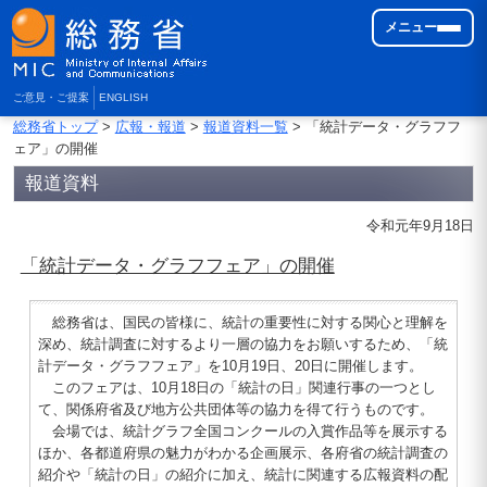
メニュー
ご意見・ご提案
ENGLISH
総務省トップ
>
広報・報道
>
報道資料一覧
> 「統計データ・グラフフ
ェア」の開催
報道資料
令和元年9月18日
「統計データ・グラフフェア」の開催
総務省は、国民の皆様に、統計の重要性に対する関心と理解を
深め、統計調査に対するより一層の協力をお願いするため、「統
計データ・グラフフェア」を10月19日、20日に開催します。
このフェアは、10月18日の「統計の日」関連行事の一つとし
て、関係府省及び地方公共団体等の協力を得て行うものです。
会場では、統計グラフ全国コンクールの入賞作品等を展示する
ほか、各都道府県の魅力がわかる企画展示、各府省の統計調査の
紹介や「統計の日」の紹介に加え、統計に関連する広報資料の配