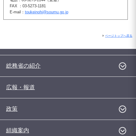
FAX ：03-5273-1181
E-mail：
toukeinohi@soumu.go.jp
ページトップへ戻る
総務省の紹介
広報・報道
政策
組織案内