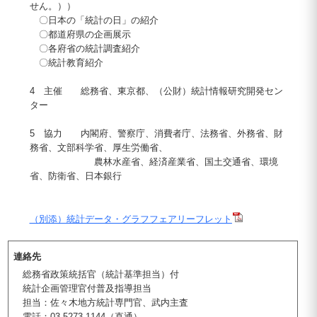
せん。））
〇日本の「統計の日」の紹介
〇都道府県の企画展示
〇各府省の統計調査紹介
〇統計教育紹介
4 主催 総務省、東京都、（公財）統計情報研究開発セン
ター
5 協力 内閣府、警察庁、消費者庁、法務省、外務省、財
務省、文部科学省、厚生労働省、
農林水産省、経済産業省、国土交通省、環境
省、防衛省、日本銀行
（別添）統計データ・グラフフェアリーフレット
連絡先
総務省政策統括官（統計基準担当）付
統計企画管理官付普及指導担当
担当：佐々木地方統計専門官、武内主査
電話：03-5273-1144（直通）