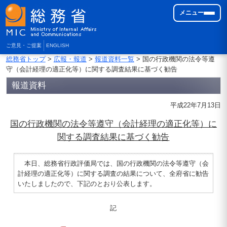
メニュー
ご意見・ご提案
ENGLISH
総務省トップ
>
広報・報道
>
報道資料一覧
> 国の行政機関の法令等遵
守（会計経理の適正化等）に関する調査結果に基づく勧告
報道資料
平成22年7月13日
国の行政機関の法令等遵守（会計経理の適正化等）に
関する調査結果に基づく勧告
本日、総務省行政評価局では、国の行政機関の法令等遵守（会
計経理の適正化等）に関する調査の結果について、全府省に勧告
いたしましたので、下記のとおり公表します。
記