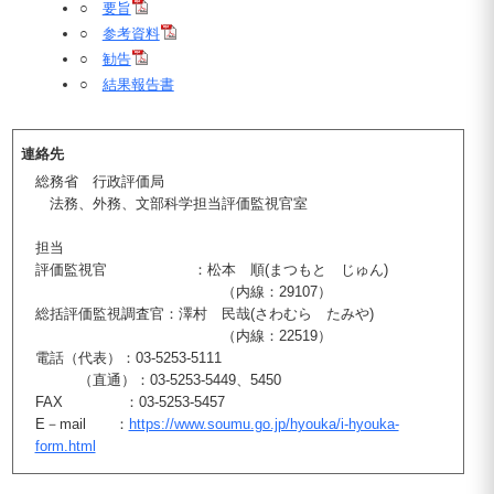
○
要旨
○
参考資料
○
勧告
○
結果報告書
連絡先
総務省 行政評価局
法務、外務、文部科学担当評価監視官室
担当
評価監視官 ：松本 順(まつもと じゅん)
（内線：29107）
総括評価監視調査官：澤村 民哉(さわむら たみや)
（内線：22519）
電話（代表）：03-5253-5111
（直通）：03-5253-5449、5450
FAX ：03-5253-5457
E－mail ：
https://www.soumu.go.jp/hyouka/i-hyouka-
form.html