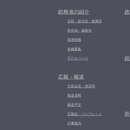
総務省の紹介
政
大臣・副大臣・政務官
所在地・連絡先
採用情報
各種募集
組
子どもページ
広報・報道
大臣会見・発言等
報道資料
報道予定
所
広報誌・パンフレット
行事案内