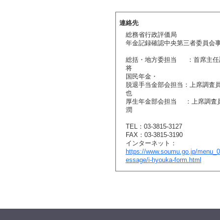
連絡先
総務省行政評価局
年金記録確認中央第三者委員会
総括・地方委担当 ：首席主
将
国民年金・
脱退手当金部会担当：上席調
也
厚生年金部会担当 ：上
潤
TEL：03-3815-3127
FAX：03-3815-3190
インターネット：
https://www.soumu.go.jp/menu_
essage/i-hyouka-form.html