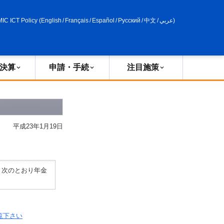
申請・手続
政策評価
MIC ICT Policy
(
English
/
Français
/
Español
/
Русский
/
中文
/
عربي
)
決算
申請・手続
注目施策
平成23年1月19日
、次のとおり年金
覧下さい