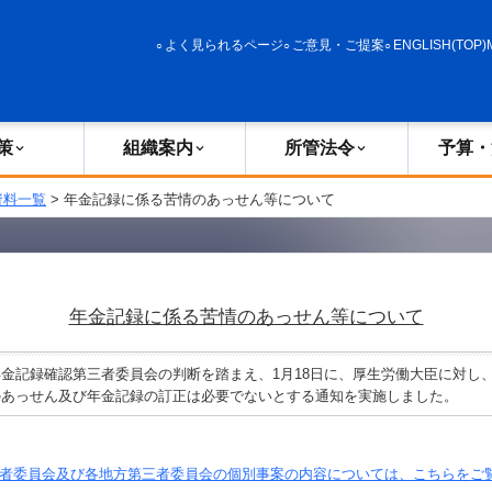
政策
組織案内
所管法令
予算・決算
よく見られるページ
ご意見・ご提案
ENGLISH(TOP)
策
組織案内
所管法令
予算・
資料一覧
> 年金記録に係る苦情のあっせん等について
年金記録に係る苦情のあっせん等について
金記録確認第三者委員会の判断を踏まえ、1月18日に、厚生労働大臣に対し
のあっせん及び年金記録の訂正は必要でないとする通知を実施しました。
者委員会及び各地方第三者委員会の個別事案の内容については、こちらをご