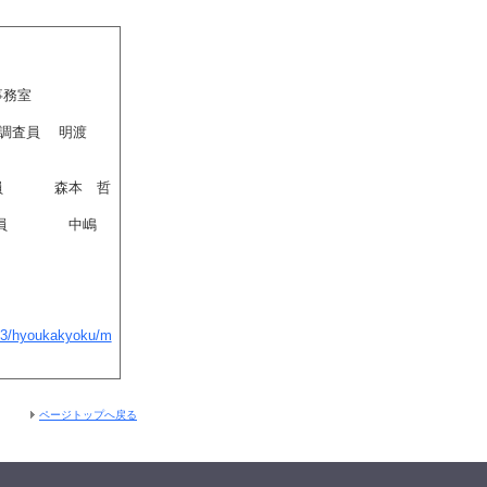
事務室
任調査員 明渡
査員 森本 哲
席調査員 中嶋
03/hyoukakyoku/m
ページトップへ戻る