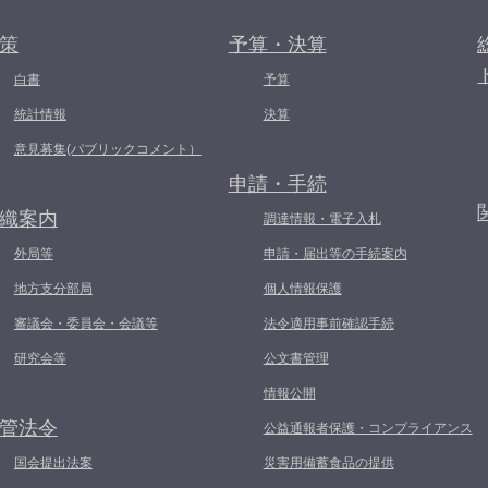
策
予算・決算
白書
予算
統計情報
決算
意見募集(パブリックコメント）
申請・手続
織案内
調達情報・電子入札
外局等
申請・届出等の手続案内
地方支分部局
個人情報保護
審議会・委員会・会議等
法令適用事前確認手続
研究会等
公文書管理
情報公開
管法令
公益通報者保護・コンプライアンス
国会提出法案
災害用備蓄食品の提供