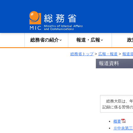
総務省の紹介
広報・報道
総務省の紹介
報道・広報
政
総務省トップ
>
広報・報道
>
報道
報道資料
総務大臣は、年
記録に係る苦情
概要
※中央第三