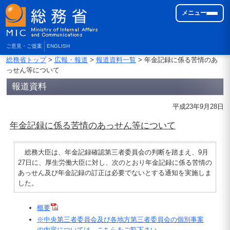
メニュー
ご意見・ご提案
ENGLISH
総務省トップ
>
広報・報道
>
報道資料一覧
> 年金記録に係る苦情のあ
っせん等について
報道資料
平成23年9月28日
年金記録に係る苦情のあっせん等について
総務大臣は、年金記録確認第三者委員会の判断を踏まえ、9月
27日に、厚生労働大臣に対し、次のとおり年金記録に係る苦情の
あっせん及び年金記録の訂正は必要でないとする通知を実施しま
した。
概要
※中央第三者委員会及び各地方第三者委員会の個別事案
の内容については、こちらをご覧下さい