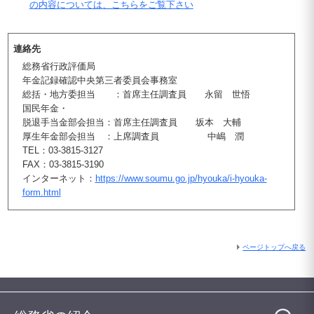
の内容については、こちらをご覧下さい
連絡先
総務省行政評価局
年金記録確認中央第三者委員会事務室
総括・地方委担当 ：首席主任調査員 永留 世悟
国民年金・
脱退手当金部会担当：首席主任調査員 坂本 大輔
厚生年金部会担当 ：上席調査員 中嶋 潤
TEL：03-3815-3127
FAX：03-3815-3190
インターネット：
https://www.soumu.go.jp/hyouka/i-hyouka-
form.html
ページトップへ戻る