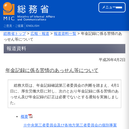
メニュー
ご意見・ご提案
ENGLISH
総務省トップ
>
広報・報道
>
報道資料一覧
> 年金記録に係る苦情のあ
っせん等について
報道資料
平成26年4月2日
年金記録に係る苦情のあっせん等について
総務大臣は、年金記録確認第三者委員会の判断を踏まえ、4月1
日に、厚生労働大臣に対し、次のとおり年金記録に係る苦情のあ
っせん及び年金記録の訂正は必要でないとする通知を実施しまし
た。
概要
※中央第三者委員会及び各地方第三者委員会の個別事案