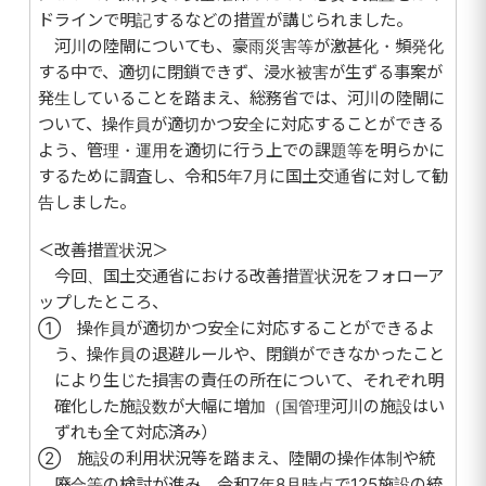
ドラインで明記するなどの措置が講じられました。
河川の陸閘についても、豪雨災害等が激甚化・頻発化
する中で、適切に閉鎖できず、浸水被害が生ずる事案が
発生していることを踏まえ、総務省では、河川の陸閘に
ついて、操作員が適切かつ安全に対応することができる
よう、管理・運用を適切に行う上での課題等を明らかに
するために調査し、令和5年7月に国土交通省に対して勧
告しました。
＜改善措置状況＞
今回、国土交通省における改善措置状況をフォローア
ップしたところ、
① 操作員が適切かつ安全に対応することができるよ
う、操作員の退避ルールや、閉鎖ができなかったこと
により生じた損害の責任の所在について、それぞれ明
確化した施設数が大幅に増加（国管理河川の施設はい
ずれも全て対応済み）
② 施設の利用状況等を踏まえ、陸閘の操作体制や統
廃合等の検討が進み、令和7年8月時点で125施設の統