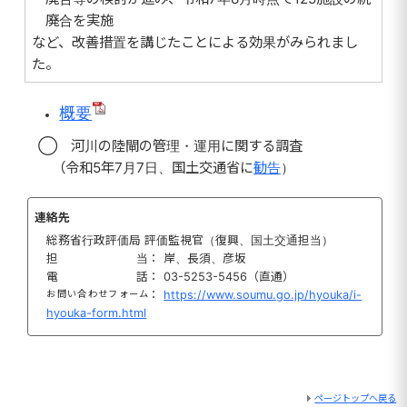
廃合を実施
など、改善措置を講じたことによる効果がみられまし
た。
概要
◯ 河川の陸閘の管理・運用に関する調査
（令和5年7月7日、国土交通省に
勧告
）
連絡先
総務省行政評価局 評価監視官（復興、国土交通担当）
担当
： 岸、長須、彦坂
電話
： 03-5253-5456（直通）
お問い合わせフォーム
：
https://www.soumu.go.jp/hyouka/i-
hyouka-form.html
ページトップへ戻る