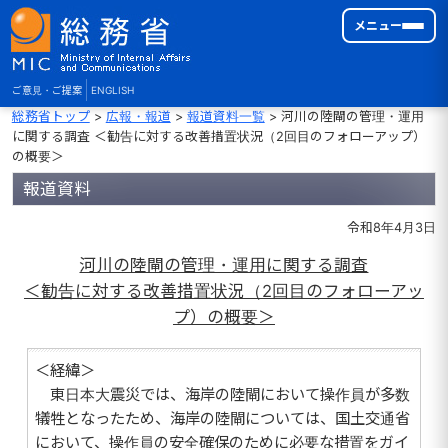
メニュー
ご意見・ご提案
ENGLISH
総務省トップ
>
広報・報道
>
報道資料一覧
> 河川の陸閘の管理・運用
に関する調査 ＜勧告に対する改善措置状況（2回目のフォローアップ）
の概要＞
報道資料
令和8年4月3日
河川の陸閘の管理・運用に関する調査
＜勧告に対する改善措置状況（2回目のフォローアッ
プ）の概要＞
＜経緯＞
東日本大震災では、海岸の陸閘において操作員が多数
犠牲となったため、海岸の陸閘については、国土交通省
において、操作員の安全確保のために必要な措置をガイ