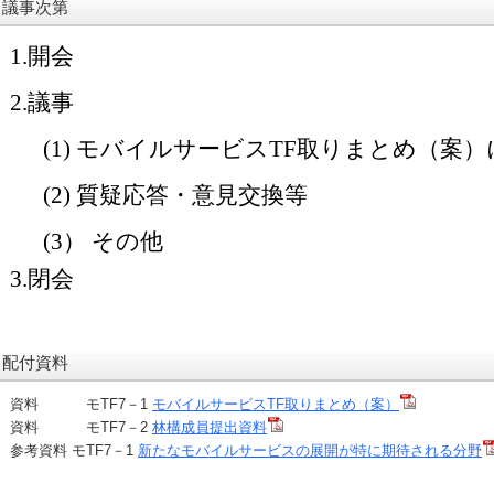
議事次第
1.開会
2.議事
(1)
モバイルサービス
TF
取りまとめ（案）
(2)
質疑応答・意見交換等
(3
） その他
3.閉会
配付資料
資料 モTF7－1
モバイルサービスTF取りまとめ（案）
資料 モTF7－2
林構成員提出資料
参考資料 モTF7－1
新たなモバイルサービスの展開が特に期待される分野