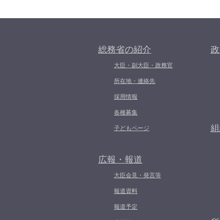
総務省の紹介
政
大臣・副大臣・政務官
所在地・連絡先
採用情報
各種募集
組
子どもページ
広報・報道
大臣会見・発言等
報道資料
報道予定