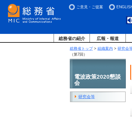
ご意見・ご提案
ENGLIS
総務省の紹介
広報・報道
総務省トップ
>
組織案内
>
研究会
（第7回）
電波政策2020懇談
会
研究会等