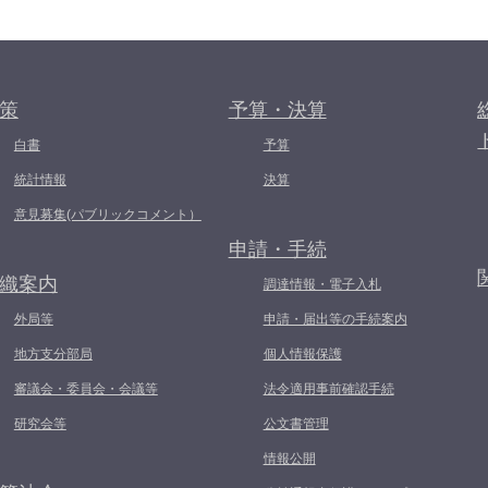
策
予算・決算
白書
予算
統計情報
決算
意見募集(パブリックコメント）
申請・手続
織案内
調達情報・電子入札
外局等
申請・届出等の手続案内
地方支分部局
個人情報保護
審議会・委員会・会議等
法令適用事前確認手続
研究会等
公文書管理
情報公開