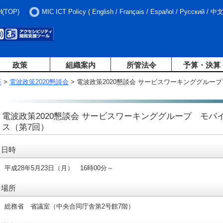
H(TOP)
MIC ICT Policy
(
English
/
Français
/
Español
/
Русский
/
中
政策
組織案内
所管法令
予算・決算
等
>
電波政策2020懇談会
> 電波政策2020懇談会 サービスワーキンググル
電波政策2020懇談会 サービスワーキンググループ モ
ス（第7回）
日時
平成28年5月23日（月） 16時00分～
場所
総務省 省議室（中央合同庁舎第2号館7階）