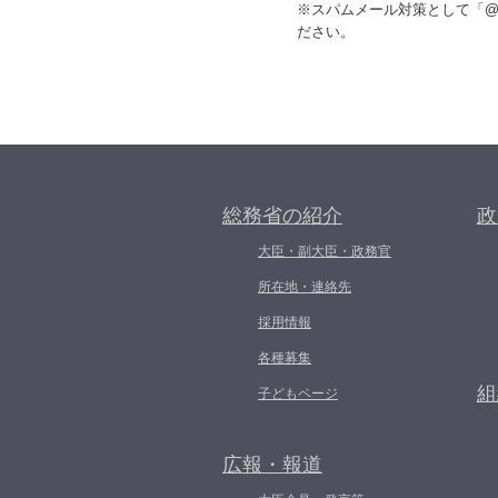
※スパムメール対策として「@」
ださい。
総務省の紹介
政
大臣・副大臣・政務官
所在地・連絡先
採用情報
各種募集
組
子どもページ
広報・報道