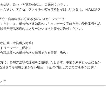
いただき、記入・写真添付の上、ご送付ください。
出ください。エクセルファイルへの写真添付が難しい場合は、写真は別フ
試験区分・合格年度の分かるもののスキャンデータ
類」としては、最終合格通知書のスキャンデータ又は自身の受験番号が記
受験番号表示画面のスクリーンショット等をご送付ください。
官庁訪問（総合職技術系）
ントリーシート＿氏名」
最終合格を確認できる書類＿氏名」
た方に、参加方法等の詳細をご連絡いたします。事前予約を行ったにもか
8時を過ぎても連絡が届かない場合、下記の問合せ先までご連絡ください。
いて