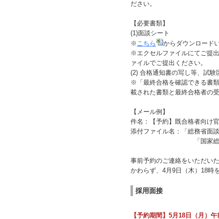
ださい。
【必要書類】
(1)面談シート
※
こちら
からダウンロード
※エクセルファイルにてご提
ァイルでご提出ください。
(2) 合格通知書の写し等、
※「最終合格を確認できる書
載された書類と最終合格者の
【メール例】
件名：【予約】既合格者向け
添付ファイル名：「総務省面
「国家総合職試験への
事前予約のご連絡をいただい
かわらず、4月9日（木）18
採用面接
【予約期間】5月18日（月）午前