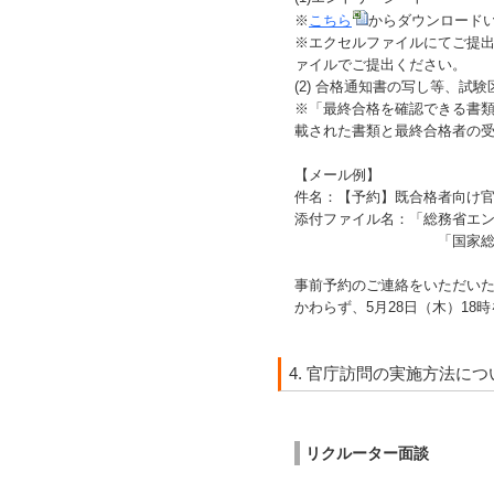
※
こちら
からダウンロード
※エクセルファイルにてご提
ァイルでご提出ください。
(2) 合格通知書の写し等、
※「最終合格を確認できる書
載された書類と最終合格者の
【メール例】
件名：【予約】既合格者向け
添付ファイル名：「総務省エ
「国家総合職試験への
事前予約のご連絡をいただい
かわらず、5月28日（木）1
4. 官庁訪問の実施方法につ
リクルーター面談