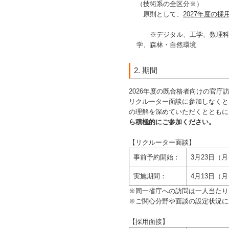
（技術系の全区分※）
原則として、
2027年度の
※デジタル、工学、数理科学
学、森林・自然環境
2. 期間
2026年度の既合格者向けの官
リクルーター面談に参加しなくと
の理解を深めていただくとともに
ら積極的にご参加ください。
【リクルーター面談】
事前予約開始：
3月23日（
実施期間：
4月13日（
※同一省庁への訪問は一人当たり
※ご関心分野や面談の設定状況に
【採用面接】