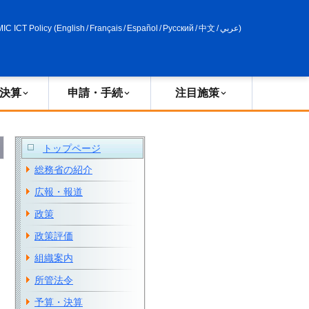
申請・手続
政策評価
MIC ICT Policy
(
English
/
Français
/
Español
/
Русский
/
中文
/
عربي
)
決算
申請・手続
注目施策
トップページ
総務省の紹介
広報・報道
政策
政策評価
組織案内
所管法令
予算・決算