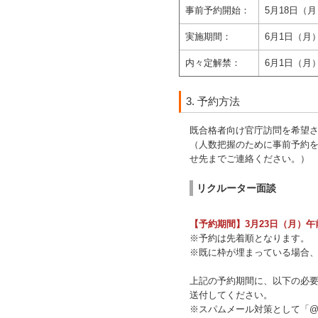
事前予約開始：
5月18日（
実施期間：
6月1日（月
内々定解禁：
6月1日（月
3. 予約方法
既合格者向け官庁訪問を希望
（人数把握のために事前予約
せ先までご連絡ください。）
リクルーター面談
【予約期間】3月23日（月）午前
※予約は先着順となります。
※既に枠が埋まっている場合
上記の予約期間に、以下の必要書類(1)(
送付してください。
※スパムメール対策として「@」