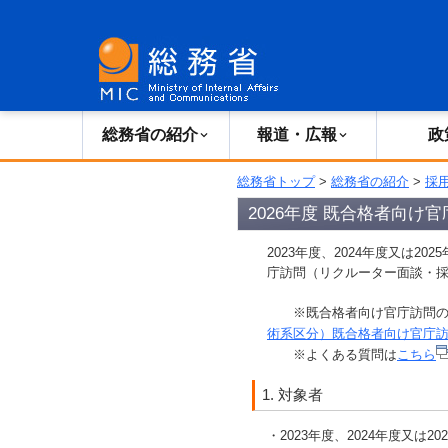
総務省の紹介
広報・報道
総務省の紹介
報道・広報
政
総務省トップ
>
総務省の紹介
>
採
2026年度 既合格者向け
2023年度、2024年度又は
庁訪問（リクルーター面談・
※既合格者向け官庁訪問の
術系区分）既合格者向け官庁
※よくある質問は
こちら
1. 対象者
・2023年度、2024年度又