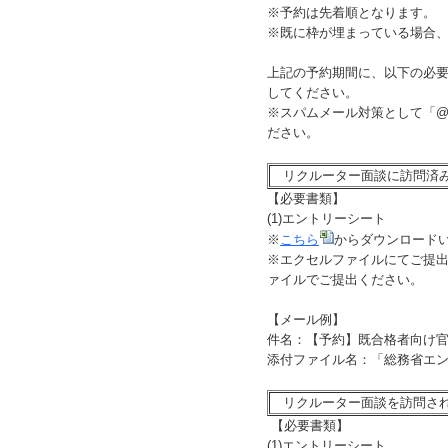
※予約は先着順となります。
※既に枠が埋まっている場合
上記の予約期間に、以下の必要書類を添付
してください。
※スパムメール対策として「@」
ださい。
リクルーター面談に訪問済
【必要書類】
(1)エントリーシート
※
こちら
からダウンロード
※エクセルファイルにてご提
ァイルでご提出ください。
【メール例】
件名：【予約】既合格者向け
添付ファイル名：「総務省エ
リクルーター面談を訪問さ
【必要書類】
(1)エントリーシート