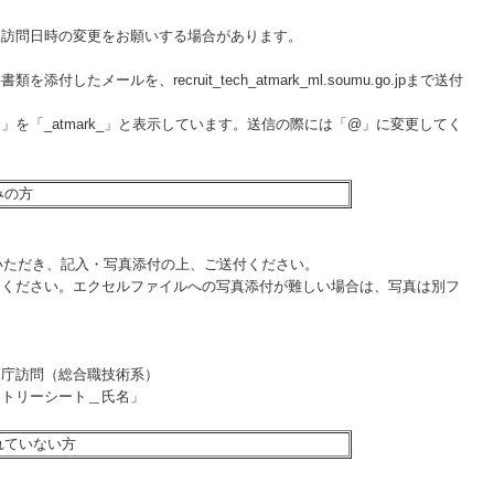
、訪問日時の変更をお願いする場合があります。
したメールを、recruit_tech_atmark_ml.soumu.go.jpまで送付
を「_atmark_」と表示しています。送信の際には「@」に変更してく
みの方
いただき、記入・写真添付の上、ご送付ください。
出ください。エクセルファイルへの写真添付が難しい場合は、写真は別フ
官庁訪問（総合職技術系）
ントリーシート＿氏名」
れていない方