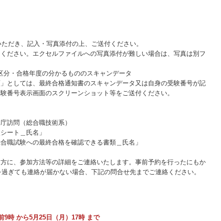
いただき、記入・写真添付の上、ご送付ください。
出ください。エクセルファイルへの写真添付が難しい場合は、写真は別フ
試験区分・合格年度の分かるもののスキャンデータ
類」としては、最終合格通知書のスキャンデータ又は自身の受験番号が記
受験番号表示画面のスクリーンショット等をご送付ください。
官庁訪問（総合職技術系）
談シート＿氏名」
最終合格を確認できる書類＿氏名」
た方に、参加方法等の詳細をご連絡いたします。事前予約を行ったにもか
時を過ぎても連絡が届かない場合、下記の問合せ先までご連絡ください。
9時 から5月25日（月）17時 まで