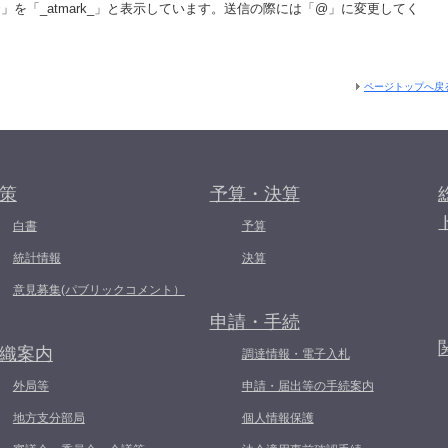
を「_atmark_」と表示しています。送信の際には「@」に変更してく
ページトップへ戻
策
予算・決算
白書
予算
統計情報
決算
意見募集(パブリックコメント）
申請・手続
織案内
調達情報・電子入札
外局等
申請・届出等の手続案内
地方支分部局
個人情報保護