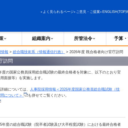
政策
組織案内
所管法令
予算・決算
よく見られるページ
ご意見・ご提案
ENGLISH(TOP)
策
組織案内
所管法令
予算・
用情報
>
総合職技術系（情報通信行政）
> 2026年度 既合格者向け官庁訪問
官庁訪問
2025年度の国家公務員採用総合職試験の最終合格者を対象に、以下のとおり官
採用面接等）を実施します。
詳細については、
人事院採用情報＜2026年度国家公務員総合職試験（技
訪問について＞
も併せてご覧ください。
は2025年度の総合職試験（院卒者試験及び大卒程度試験）における最終合格者