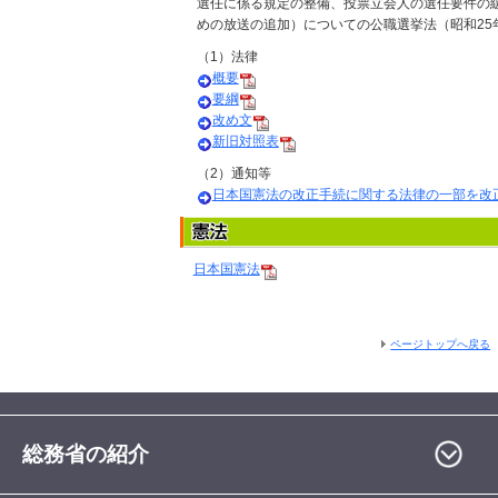
選任に係る規定の整備、投票立会人の選任要件の
めの放送の追加）についての公職選挙法（昭和25
（1）法律
概要
要綱
改め文
新旧対照表
（2）通知等
日本国憲法の改正手続に関する法律の一部を改
日本国憲法
ページトップへ戻る
総務省の紹介