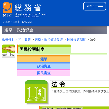
メニュー
ご意見・ご提案
ENGLISH
選挙・政治資金
総務省トップ
>
政策
>
選挙・政治資金制度
>
国民投票制度
> 法令
国民投票制度
選挙
政治資金
国民審査
「憲法改正国民投票法」の関係法令及び改