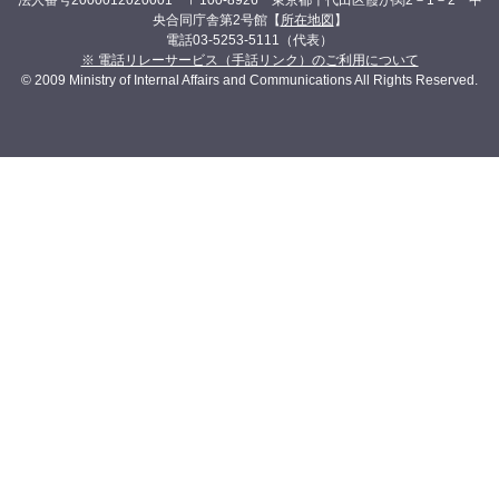
央合同庁舎第2号館【
所在地図
】
電話03-5253-5111（代表）
※ 電話リレーサービス（手話リンク）のご利用について
© 2009 Ministry of Internal Affairs and Communications All Rights Reserved.