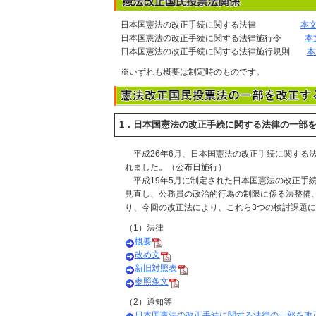
日本国憲法の改正手続に関する法律
本
日本国憲法の改正手続に関する法律施行令
本
日本国憲法の改正手続に関する法律施行規則
本
※いずれも概要は制定時のものです。
1．日本国憲法の改正手続に関する法律の一部を
平成26年6月、日本国憲法の改正手続に関する法
れました。（公布日施行）
平成19年5月に制定された日本国憲法の改正手
見直し、公務員の政治的行為の制限に係る法整備
り、今回の改正法により、これら3つの検討課題
（1）法律
概要
改め文
新旧対照表
参照条文
（2）通知等
日本国憲法の改正手続に関する法律の一部を改