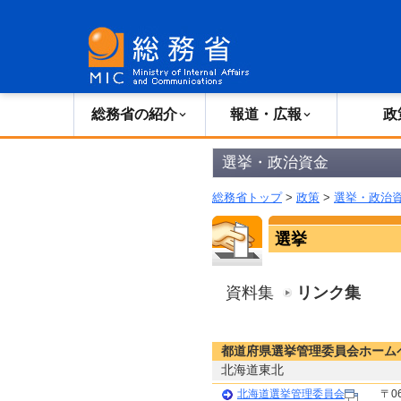
総務省の紹介
広報・報道
総務省の紹介
報道・広報
政
選挙・政治資金
総務省トップ
>
政策
>
選挙・政治
選挙
資料集
リンク集
都道府県選挙管理委員会ホーム
北海道東北
北海道選挙管理委員会
〒0