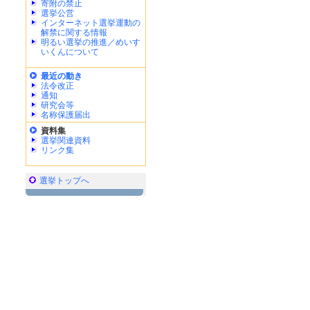
寄附の禁止
選挙公営
インターネット選挙運動の
解禁に関する情報
明るい選挙の推進／めいす
いくんについて
最近の動き
法令改正
通知
研究会等
名称保護届出
資料集
選挙関連資料
リンク集
選挙トップへ