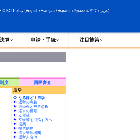
申請・手続
政策評価
MIC ICT Policy
(
English
/
Français
/
Español
/
Русский
/
中文
/
عربي
)
決算
申請・手続
注目施策
制度
国民審査
選挙
なるほど！選挙
選挙の意義
選挙権と被選挙権
選挙の種類
立候補
立候補を目指す方へ
投票
投票制度
選挙管理機関
選挙人名簿