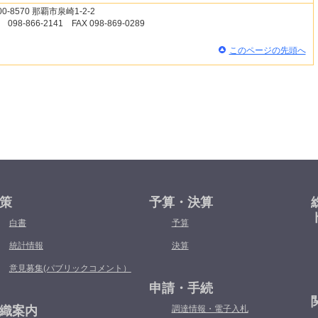
00-8570 那覇市泉崎1-2-2
 098-866-2141 FAX 098-869-0289
このページの先頭へ
策
予算・決算
白書
予算
統計情報
決算
意見募集(パブリックコメント）
申請・手続
織案内
調達情報・電子入札