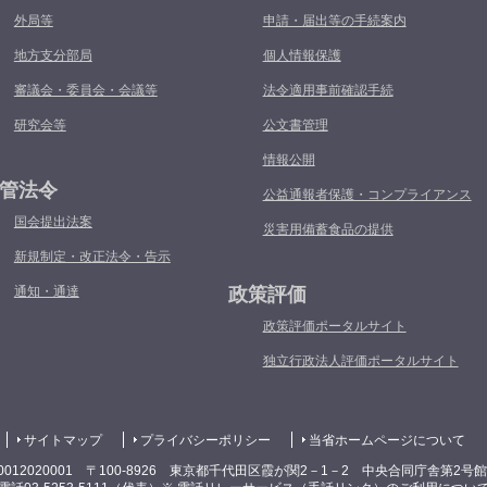
外局等
申請・届出等の手続案内
地方支分部局
個人情報保護
審議会・委員会・会議等
法令適用事前確認手続
研究会等
公文書管理
情報公開
管法令
公益通報者保護・コンプライアンス
国会提出法案
災害用備蓄食品の提供
新規制定・改正法令・告示
通知・通達
政策評価
政策評価ポータルサイト
独立行政法人評価ポータルサイト
サイトマップ
プライバシーポリシー
当省ホームページについて
0012020001 〒100-8926 東京都千代田区霞が関2－1－2 中央合同庁舎第2号