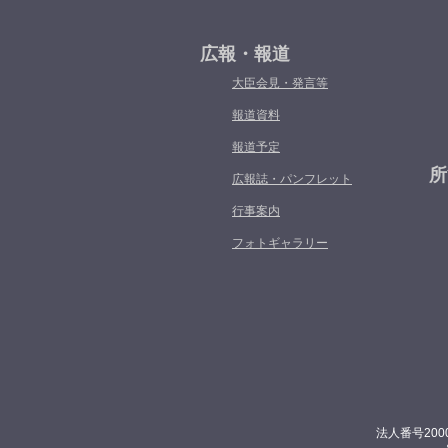
広報・報道
大臣会見・発言等
報道資料
報道予定
所
広報誌・パンフレット
行事案内
フォトギャラリー
法人番号200