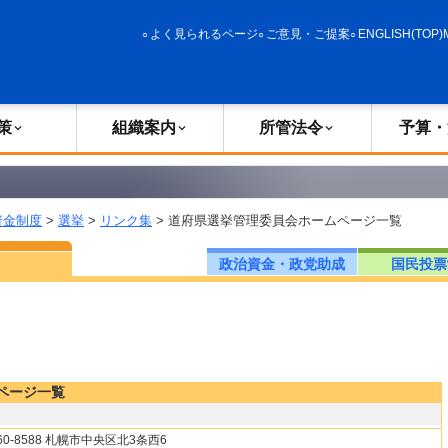
政策
組織案内
所管法令
予算・決算
よく見られるページ
ご意見・ご提案
ENGLISH(TOP)
策
組織案内
所管法令
予算・
資金制度
>
選挙
>
リンク集
> 道府県選挙管理委員会ホームページ一覧
政治資金・政党助成
国民投票
ページ一覧
60-8588 札幌市中央区北3条西6