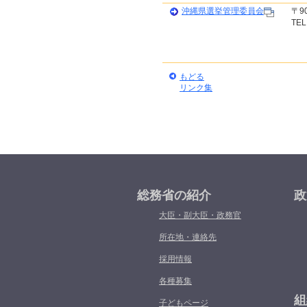
沖縄県選挙管理委員会
〒9
TEL
もどる
リンク集
総務省の紹介
政
大臣・副大臣・政務官
所在地・連絡先
採用情報
各種募集
組
子どもページ