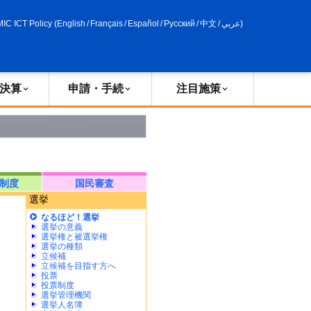
申請・手続
政策評価
MIC ICT Policy
(
English
/
Français
/
Español
/
Русский
/
中文
/
عربي
)
決算
申請・手続
注目施策
制度
国民審査
選挙
なるほど！選挙
選挙の意義
選挙権と被選挙権
選挙の種類
立候補
立候補を目指す方へ
投票
投票制度
選挙管理機関
選挙人名簿