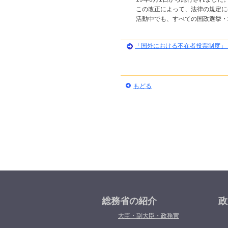
この改正によって、法律の規定に
活動中でも、すべての国政選挙・
「国外における不在者投票制度」
もどる
総務省の紹介
政
大臣・副大臣・政務官