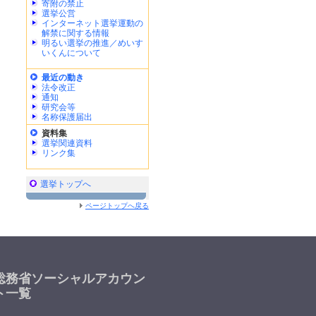
寄附の禁止
選挙公営
インターネット選挙運動の
解禁に関する情報
明るい選挙の推進／めいす
いくんについて
最近の動き
法令改正
通知
研究会等
名称保護届出
資料集
選挙関連資料
リンク集
選挙トップへ
ページトップへ戻る
総務省ソーシャルアカウン
ト一覧