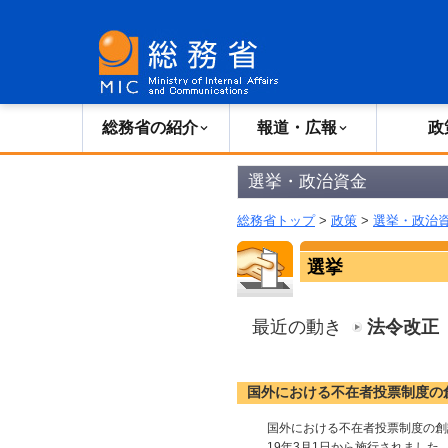
総務省の紹介
広報・報道
総務省の紹介
報道・広報
政
選挙・政治資金
総務省トップ
>
政策
>
選挙・政治
選挙
最近の動き
法令改正
国外における不在者投票制度の
国外における不在者投票制度の創
19年3月1日から施行されました