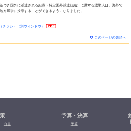
基づき国外に派遣される組織（特定国外派遣組織）に属する選挙人は、海外で
地方選挙に投票することができるようになりました。
（チラシ）（別ウィンドウ）
このページの先頭へ
策
予算・決算
白書
予算