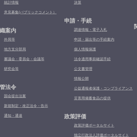
統計情報
決算
意見募集(パブリックコメント）
申請・手続
織案内
調達情報・電子入札
外局等
申請・届出等の手続案内
地方支分部局
個人情報保護
審議会・委員会・会議等
法令適用事前確認手続
研究会等
公文書管理
情報公開
管法令
公益通報者保護・コンプライアンス
国会提出法案
災害用備蓄食品の提供
新規制定・改正法令・告示
通知・通達
政策評価
政策評価ポータルサイト
独立行政法人評価ポータルサイト