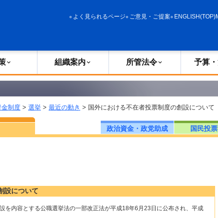
政策
組織案内
所管法令
予算・決算
よく見られるページ
ご意見・ご提案
ENGLISH(TOP)
策
組織案内
所管法令
予算・
資金制度
>
選挙
>
最近の動き
> 国外における不在者投票制度の創設について
政治資金・政党助成
国民投票
創設について
設を内容とする公職選挙法の一部改正法が平成18年6月23日に公布され、平成
。