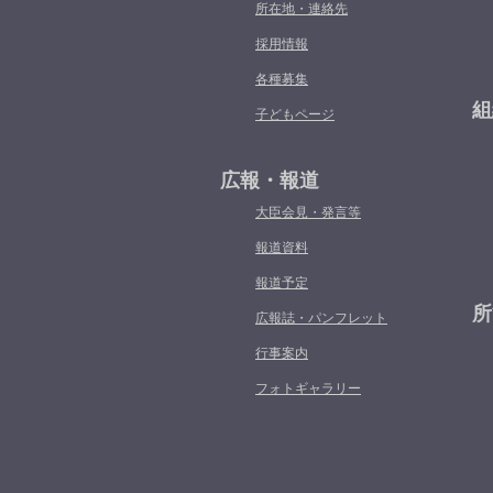
所在地・連絡先
採用情報
各種募集
組
子どもページ
広報・報道
大臣会見・発言等
報道資料
報道予定
所
広報誌・パンフレット
行事案内
フォトギャラリー