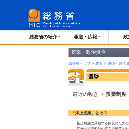
総務省の紹介
広報・報道
総務省の紹介
報道・広報
政
選挙・政治資金
総務省トップ
>
政策
>
選挙・政治
選挙
最近の動き
投票制度
「洋上投票」とは？
指定船舶に乗船する船員のための
従来の指定船舶の不在者投票を改