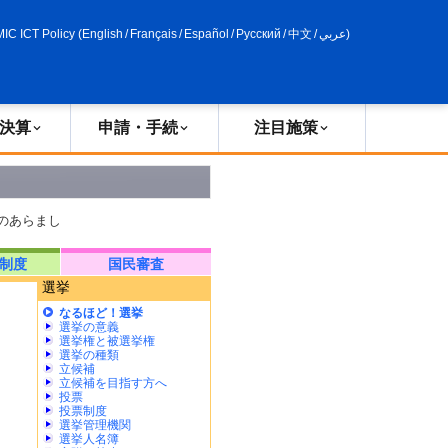
申請・手続
政策評価
MIC ICT Policy
(
English
/
Français
/
Español
/
Русский
/
中文
/
عربي
)
決算
申請・手続
注目施策
度のあらまし
制度
国民審査
選挙
なるほど！選挙
選挙の意義
選挙権と被選挙権
選挙の種類
立候補
立候補を目指す方へ
投票
投票制度
選挙管理機関
選挙人名簿