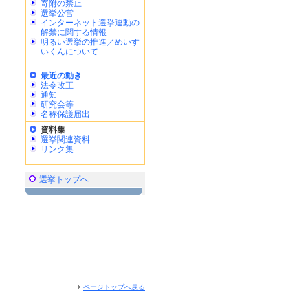
寄附の禁止
選挙公営
インターネット選挙運動の
解禁に関する情報
明るい選挙の推進／めいす
いくんについて
最近の動き
法令改正
通知
研究会等
名称保護届出
資料集
選挙関連資料
リンク集
選挙トップへ
ページトップへ戻る