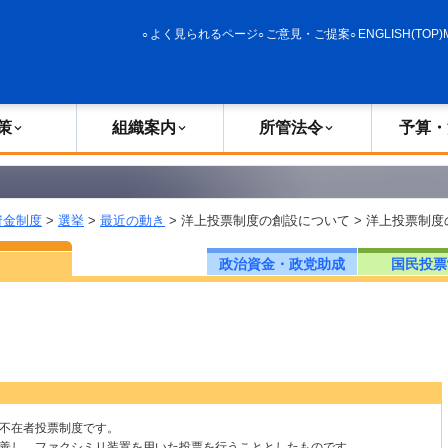
政策
組織案内
所管法令
予算・決算
よく見られるページ
ご意見・ご提案
ENGLISH(TOP)
策
組織案内
所管法令
予算・
資金制度
>
選挙
>
最近の動き
> 洋上投票制度の創設について > 洋上投票制
政治資金・政党助成
国民投票
不在者投票制度です。
善し、ファクシミリ装置を用いた投票を行うこととしたものです。