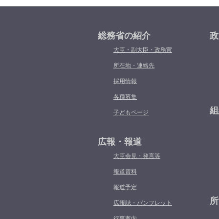
総務省の紹介
政
大臣・副大臣・政務官
所在地・連絡先
採用情報
各種募集
組
子どもページ
広報・報道
大臣会見・発言等
報道資料
報道予定
所
広報誌・パンフレット
行事案内