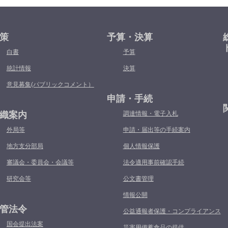
策
予算・決算
白書
予算
統計情報
決算
意見募集(パブリックコメント）
申請・手続
織案内
調達情報・電子入札
外局等
申請・届出等の手続案内
地方支分部局
個人情報保護
審議会・委員会・会議等
法令適用事前確認手続
研究会等
公文書管理
情報公開
管法令
公益通報者保護・コンプライアンス
国会提出法案
災害用備蓄食品の提供