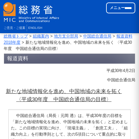
メニュー
ご意見・ご提案
ENGLISH
総務省トップ
>
組織案内
>
地方支分部局
>
中国総合通信局
>
報道資料
2018年度
> 新たな地域情報化を進め、中国地域の未来を拓く 〈平成30
年度 中国総合通信局の目標〉
報道資料
平成30年4月2日
中国総合通信局
新たな地域情報化を進め、中国地域の未来を拓く
〈平成30年度 中国総合通信局の目標〉
中国総合通信局（局長：元岡 透）は、平成30年度の目標を
「新たな地域情報化を進め、中国地域の未来を拓く」と定めまし
た。この目標の実現に向け、「現場主義」、「創意工夫」、「組
織力向上」を行動準則として、次の5項目について重点的に取り