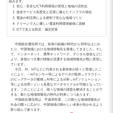
組みます。
安心・安全なICT利用環境の実現と地域の活性化
放送サービス高度化と災害に備えたインフラの強化
電波の利活用による便利で安心な地域づくり
クリーンで人に優しい電波利用環境確保に貢献
ICTで支える防災・減災対策
中国総合通信局では、前身の組織の時代から30年以上にわ
たり、中国地域における地域情報化を推進してきました。そし
て、インターネット、携帯ネットワーク、デジタル放送などに
より、多様かつ大量の情報が流通する地域情報化が既に実現し
ています。
今日、AI、IoTなどに代表される新技術が続々と登場したこ
とにより、＜IoTセンサー等によるデータの取得→クラウドへ
のビッグデータの蓄積→AI等による分析→IoTソリューション
等による活用＞という高度なデータサイクルが可能となってい
ます。このことにより、様々な地域の課題を解決することがで
きる、新たな地域情報化の時代が到来しつつあります。
中国総合通信局は、平成30年度、この新たな地域情報化が
社会の隅々に広がり、中国地域の輝かしい未来が拓かれるよう
取り組んで参ります。